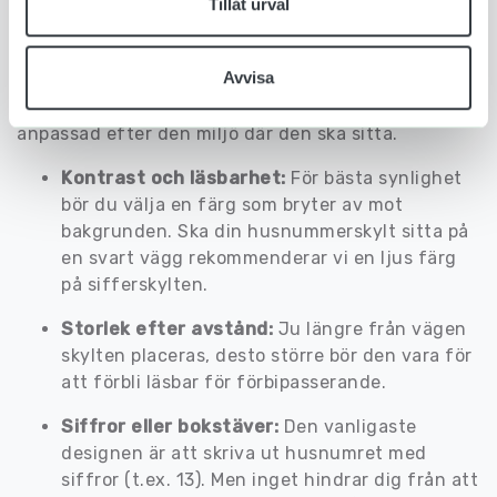
Tillåt urval
Även om alla nummerskyltar för hus har samma
grundsyfte – att informera om husets nummer – så
Avvisa
kan det estetiska uttrycket variera stort. Det
viktigaste är att din husnummerskylt är tydlig och
anpassad efter den miljö där den ska sitta.
Kontrast och läsbarhet:
För bästa synlighet
bör du välja en färg som bryter av mot
bakgrunden. Ska din husnummerskylt sitta på
en svart vägg rekommenderar vi en ljus färg
på sifferskylten.
Storlek efter avstånd:
Ju längre från vägen
skylten placeras, desto större bör den vara för
att förbli läsbar för förbipasserande.
Siffror eller bokstäver:
Den vanligaste
designen är att skriva ut husnumret med
siffror (t.ex. 13). Men inget hindrar dig från att