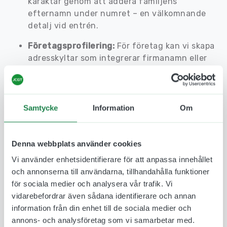
karaktär genom att addera familjens
efternamn under numret – en välkomnande
detalj vid entrén.
Företagsprofilering:
För företag kan vi skapa
adresskyltar som integrerar firmanamn eller
logotyp tillsammans med husnumret.
Placering av husnummerskyltar
Var ni väljer att montera er husnummerskylt beror
Samtycke
Information
Om
helt på fastighetens utformning. Det viktigaste är
att skylten placeras där den har bäst synlighet och
gör mest nytta för den som letar efter adressen.
Denna webbplats använder cookies
Vid nödsituationer där räddningspersonal snabbt
Vi använder enhetsidentifierare för att anpassa innehållet
behöver hitta er adress så kan en tydlig och
och annonserna till användarna, tillhandahålla funktioner
välplacerad husnummerskylt göra stor skillnad.
för sociala medier och analysera vår trafik. Vi
vidarebefordrar även sådana identifierare och annan
Husnummerskylt på fasad:
Detta är den
information från din enhet till de sociala medier och
vanligaste placeringen. För optimal synlighet
annons- och analysföretag som vi samarbetar med.
bör husnummerskylten sitta på en husvägg