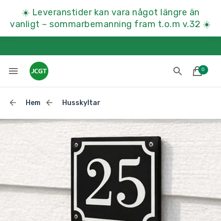
☀️
Leveranstider kan vara något längre än
vanligt – sommarbemanning fram t.o.m v.32
☀️
0
Hem
Husskyltar
Lades till i varukorgen
Till kassan