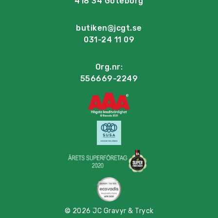
418 34 Göteborg
butiken@jcgt.se
031-24 11 09
Org.nr:
556669-2249
© 2026 JC Gravyr & Tryck