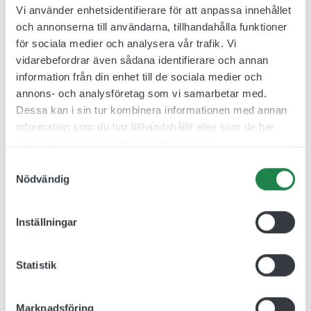
1171.00 kr
Vi använder enhetsidentifierare för att anpassa innehållet
274.00 kr
Inkl. moms
och annonserna till användarna, tillhandahålla funktioner
Inkl. moms
för sociala medier och analysera vår trafik. Vi
Designa skylt
Designa skylt
vidarebefordrar även sådana identifierare och annan
information från din enhet till de sociala medier och
annons- och analysföretag som vi samarbetar med.
Dessa kan i sin tur kombinera informationen med annan
information som du har tillhandahållit eller som de har
samlat in när du har använt deras tjänster.
Samtyckesval
Nödvändig
Inställningar
Boxskylt Häst Mässing
Slipkit för mässing
jcgt5245
Statistik
1171.00 kr
123.00 kr
Inkl. moms
Inkl. moms
Marknadsföring