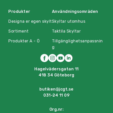
Produkter
Användningsområden
Designa er egen skylt
Skyltar utomhus
Sortiment
Taktila Skyltar
Produkter A - Ö
Tillgänglighetsanpassnin
g
Hagelvädersgatan 11
418 34 Göteborg
butiken@jcgt.se
031-24 11 09
Org.nr: