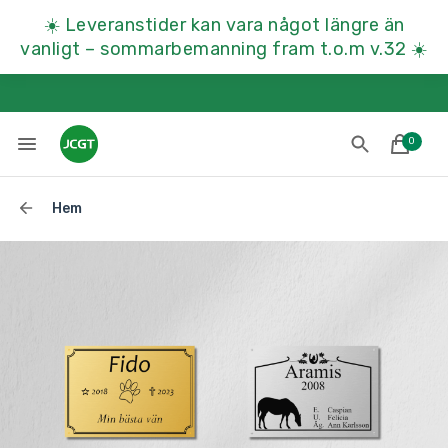
☀️
Leveranstider kan vara något längre än
vanligt – sommarbemanning fram t.o.m v.32
☀️
0
Hem
Lades till i varukorgen
Till kassan