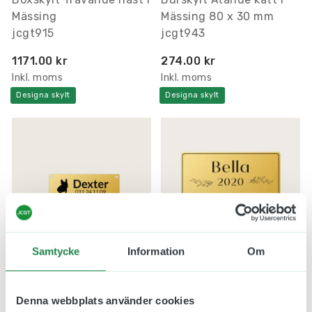
Mässing
Mässing 80 x 30 mm
jcgt915
jcgt943
1171.00 kr
274.00 kr
Inkl. moms
Inkl. moms
Designa skylt
Designa skylt
Samtycke
Information
Om
Burskylt Sittande hund i
Boxskylt Hästsko i
Mässing 80 x 30 mm
Mässing
Denna webbplats använder cookies
jcgt947