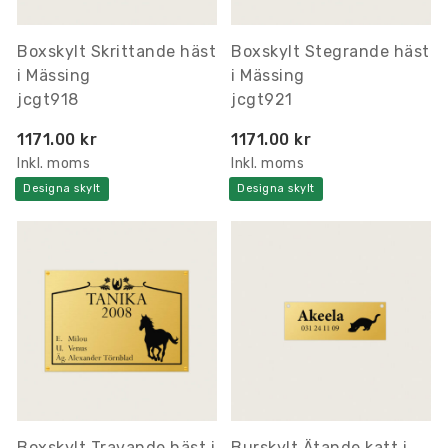
Boxskylt Skrittande häst
Boxskylt Stegrande häst
i Mässing
i Mässing
jcgt918
jcgt921
1171.00 kr
1171.00 kr
Inkl. moms
Inkl. moms
Designa skylt
Designa skylt
Boxskylt Travande häst i
Burskylt Ätande katt i