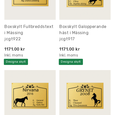
Boxskylt Fullbreddstext
Boxskylt Galopperande
i Mässing
häst i Mässing
jcgt922
jcgt917
1171.00 kr
1171.00 kr
Inkl. moms
Inkl. moms
Designa skylt
Designa skylt