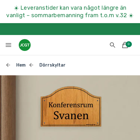
☀️
Leveranstider kan vara något längre än
vanligt – sommarbemanning fram t.o.m v.32
☀️
0
Hem
Dörrskyltar
Lades till i varukorgen
Till kassan