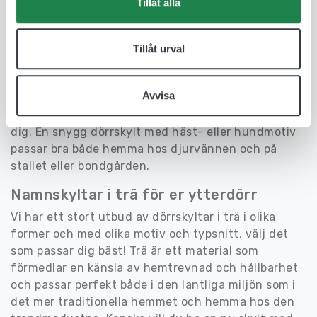
Tillåt alla
Dörrskyltar i trä
Behöver du en ny dörrskylt till din entré, din
Tillåt urval
ytterdörr eller varför inte till grinden? Med en
dörrskylt kan ni visa er personlighet samtidigt
Avvisa
genom val av typsnitt, motiv och form på skylten.
Den får då en personlig prägel som passar just för
dig. En snygg dörrskylt med häst- eller hundmotiv
passar bra både hemma hos djurvännen och på
stallet eller bondgården.
Namnskyltar i trä för er ytterdörr
Vi har ett stort utbud av dörrskyltar i trä i olika
former och med olika motiv och typsnitt, välj det
som passar dig bäst! Trä är ett material som
förmedlar en känsla av hemtrevnad och hållbarhet
och passar perfekt både i den lantliga miljön som i
det mer traditionella hemmet och hemma hos den