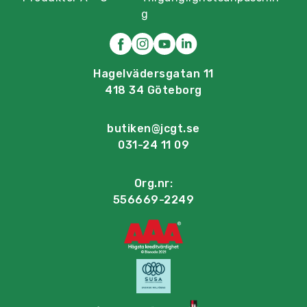
g
Hagelvädersgatan 11
418 34 Göteborg
butiken@jcgt.se
031-24 11 09
Org.nr:
556669-2249