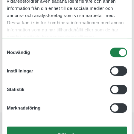
vidarebefordrar även sådana identifierare och annan
information från din enhet till de sociala medier och
annons- och analysföretag som vi samarbetar med.
Dessa kan i sin tur kombinera informationen med annan
Dörrskylt Sköld med
Dörrskylt med Hoppande
information som du har tillhandahållit eller som de har
husnummer i Trä
hästar i Trä
samlat in när du har använt deras tjänster.
jcgt4801
jcgt4808
Samtyckesval
381.00 kr
390.00 kr
Nödvändig
Inkl. moms
Inkl. moms
Inställningar
Statistik
Marknadsföring