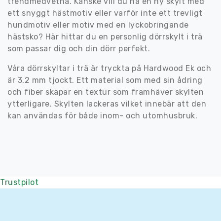
trendmedvetna. Kanske vill du ha en ny skylt med
ett snyggt hästmotiv eller varför inte ett trevligt
hundmotiv eller motiv med en lyckobringande
hästsko? Här hittar du en personlig dörrskylt i trä
som passar dig och din dörr perfekt.
Våra dörrskyltar i trä är tryckta på Hardwood Ek och
är 3,2 mm tjockt. Ett material som med sin ådring
och fiber skapar en textur som framhäver skylten
ytterligare. Skylten lackeras vilket innebär att den
kan användas för både inom- och utomhusbruk.
Trustpilot