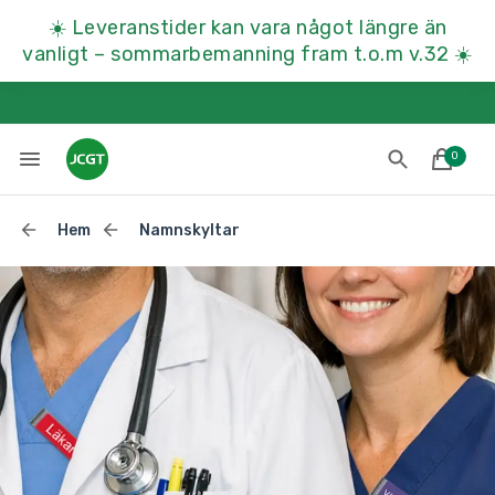
☀️
Leveranstider kan vara något längre än
vanligt – sommarbemanning fram t.o.m v.32
☀️
0
Hem
Namnskyltar
Lades till i varukorgen
Till kassan