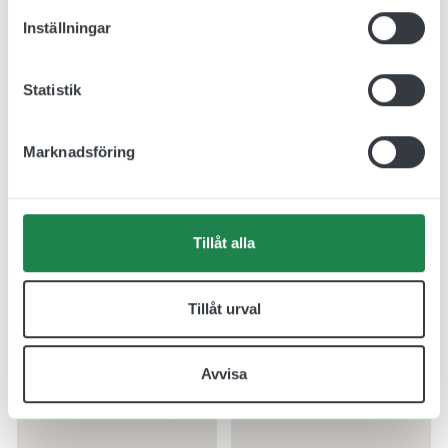
Inställningar
Statistik
Namnskylt Barnmorska
Namnskylt valfritt namn
Blå i Plast 80 x 25 mm
Plast 80 x 25 mm
Marknadsföring
94.00 kr
96.00 kr
Inkl. moms
Inkl. moms
Designa skylt
Designa skylt
Tillåt alla
Tillåt urval
Avvisa