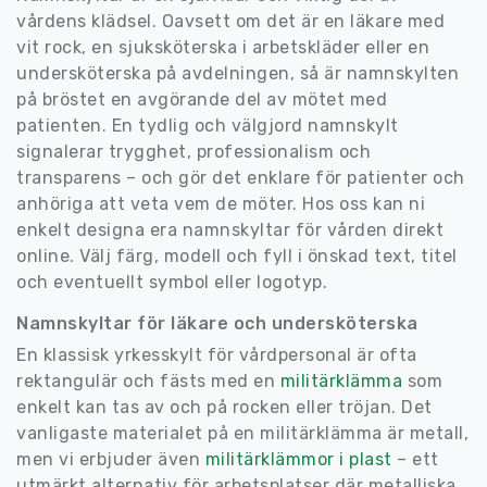
vårdens klädsel. Oavsett om det är en läkare med
vit rock, en sjuksköterska i arbetskläder eller en
undersköterska på avdelningen, så är namnskylten
på bröstet en avgörande del av mötet med
patienten. En tydlig och välgjord namnskylt
signalerar trygghet, professionalism och
transparens – och gör det enklare för patienter och
anhöriga att veta vem de möter. Hos oss kan ni
enkelt designa era namnskyltar för vården direkt
online. Välj färg, modell och fyll i önskad text, titel
och eventuellt symbol eller logotyp.
Namnskyltar för läkare och undersköterska
En klassisk yrkesskylt för vårdpersonal är ofta
rektangulär och fästs med en
militärklämma
som
enkelt kan tas av och på rocken eller tröjan. Det
vanligaste materialet på en militärklämma är metall,
men vi erbjuder även
militärklämmor i plast
– ett
utmärkt alternativ för arbetsplatser där metalliska