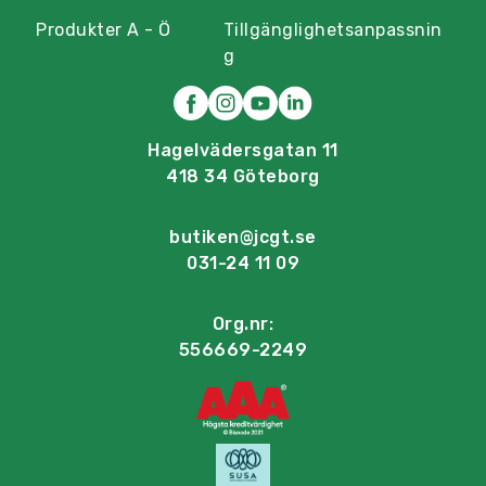
Produkter A - Ö
Tillgänglighetsanpassnin
g
Hagelvädersgatan 11
418 34 Göteborg
butiken@jcgt.se
031-24 11 09
Org.nr:
556669-2249