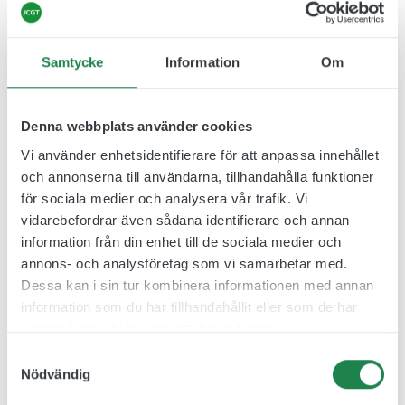
Samtycke
Information
Om
Denna webbplats använder cookies
Namnskylt Leg.
Namnskylt
Vi använder enhetsidentifierare för att anpassa innehållet
Sjuksköterska i Plast 80
Arbetsterapeut i Plast
och annonserna till användarna, tillhandahålla funktioner
x 30 mm
80 x 25 mm
för sociala medier och analysera vår trafik. Vi
86.00 kr
94.00 kr
vidarebefordrar även sådana identifierare och annan
Inkl. moms
Inkl. moms
information från din enhet till de sociala medier och
annons- och analysföretag som vi samarbetar med.
Designa skylt
Designa skylt
Dessa kan i sin tur kombinera informationen med annan
information som du har tillhandahållit eller som de har
samlat in när du har använt deras tjänster.
Samtyckesval
Nödvändig