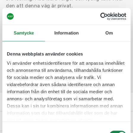
den att denna väg är privat.
En skylt med texten Privat väg Kör sakta skylt
uppmanar trafikanterna att köra försiktigt.
Samtycke
Information
Om
Välj mellan PVC-plast (tjocklek 3 mm) och
aluminium (tjocklek 1,5 mm) och den fästmetod
som ni önskar.
Denna webbplats använder cookies
Storlek:
430 x 200 mm
Vi använder enhetsidentifierare för att anpassa innehållet
och annonserna till användarna, tillhandahålla funktioner
för sociala medier och analysera vår trafik. Vi
vidarebefordrar även sådana identifierare och annan
information från din enhet till de sociala medier och
annons- och analysföretag som vi samarbetar med.
Specifikation
Dessa kan i sin tur kombinera informationen med annan
information som du har tillhandahållit eller som de har
samlat in när du har använt deras tjänster.
Kontakta oss
Samtyckesval