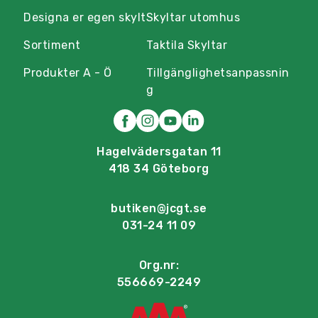
Designa er egen skylt
Skyltar utomhus
Sortiment
Taktila Skyltar
Produkter A - Ö
Tillgänglighetsanpassnin
g
Hagelvädersgatan 11
418 34 Göteborg
butiken@jcgt.se
031-24 11 09
Org.nr:
556669-2249