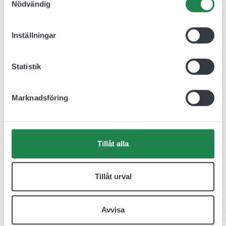
Nödvändig
Inställningar
Relaterade produkter
Statistik
Marknadsföring
Tillåt alla
Tillåt urval
Varningsskylt
Kör sakta skylt i
Närgången hund i plast
aluminium 300 x 300
190 x 64 mm
mm
Avvisa