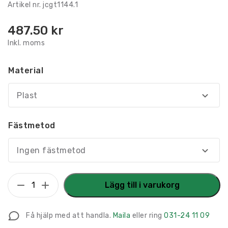
Artikel nr.
jcgt1144.1
487.50
kr
Inkl. moms
Material
Plast
Fästmetod
Ingen fästmetod
Privat
Lägg till i varukorg
väg
Kör
Få hjälp med att handla.
Maila
eller ring
031-24 11 09
sakta