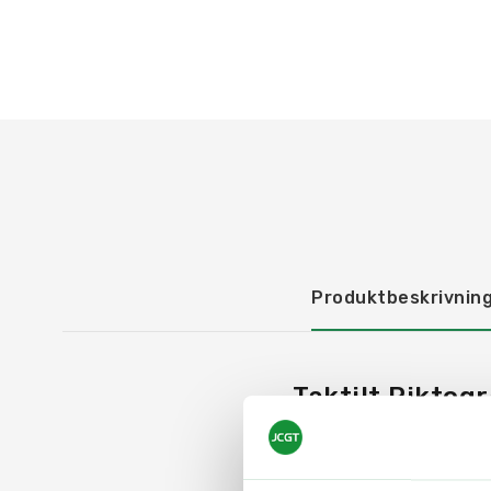
Produktbeskrivnin
Taktilt Piktog
Våra Taktila Piktogram 
framtaget för att opti