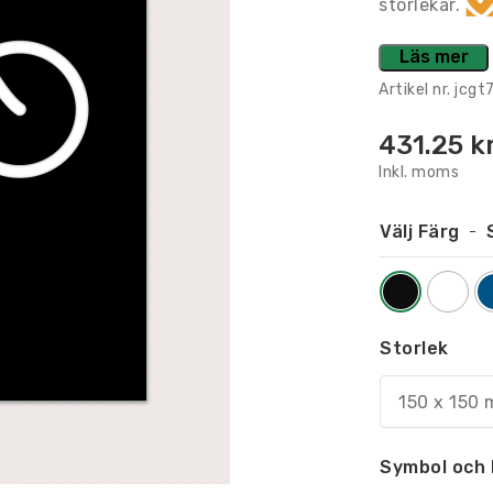
storlekar.
Läs mer
Artikel nr.
jcgt
431.25
k
Inkl. moms
Välj Färg
Storlek
150 x 150 
Symbol och 