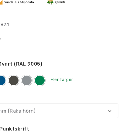
782.1
r
Svart (RAL 9005)
Fler färger
mm (Raka hörn)
Punktskrift