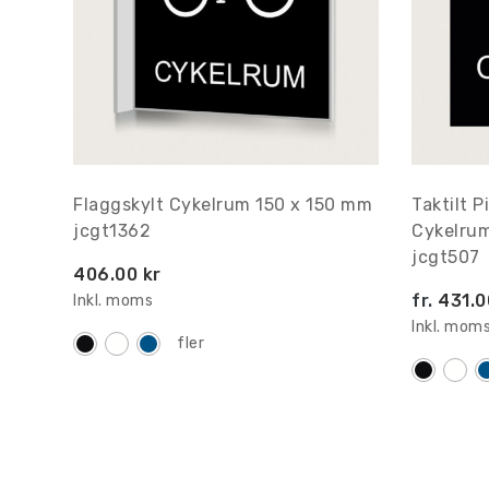
Flaggskylt Cykelrum 150 x 150 mm
Taktilt 
jcgt1362
Cykelru
jcgt507
406.00 kr
fr.
431.0
Inkl. moms
Inkl. mom
fler