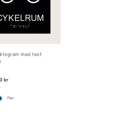
Piktogram med text
m
0 kr
s
fler