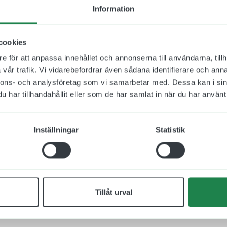
sanpassning. När vi tar fram taktila skyltar förhåller vi o
Information
ning (ADA) där det bland annat beskrivs hur tecken och 
sta sätt möjliggöra tillgänglighet för alla.
cookies
xt fokuserar mer på symbolen, skylten blir mindre plottrig
e för att anpassa innehållet och annonserna till användarna, tillh
 som kan svenska och personer från andra länder. För at
vår trafik. Vi vidarebefordrar även sådana identifierare och anna
yn att läsa och förstå skylten så kan ni välja att få me
nnons- och analysföretag som vi samarbetar med. Dessa kan i sin
en välja att endast få med symbolen.
har tillhandahållit eller som de har samlat in när du har använt 
ngsbart och finns att få i olika färger och storlekar. De
runda hörn.
Inställningar
Statistik
kelrum som passar bra i lägenhetshus och kontor.
m är bedömda och godkända i SundaHus miljödata.
Tillåt urval