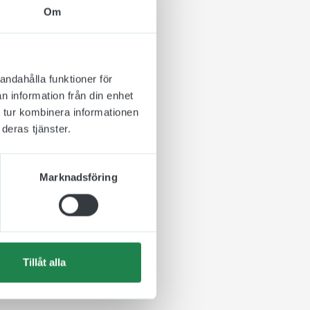
ss till standarder för
Om
symboler ska vara
 och enkel att ta till
andahålla funktioner för
t underlätta för
n information från din enhet
d punktskrift på
 tur kombinera informationen
deras tjänster.
t är även valbart om
Marknadsföring
Tillåt alla