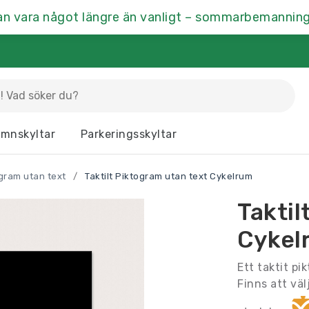
an vara något längre än vanligt – sommarbemanning
La
mnskyltar
Parkeringsskyltar
Dörrskyltar
Fasaddekor
Hu
ogram utan text
/
Taktilt Piktogram utan text Cykelrum
Kontrastmarkering
Kontorsskyltar
Mä
Taktil
Ramar & Skyltskåp
Rumsskyltar
Vä
Cykel
Ett taktit pi
Finns att väl