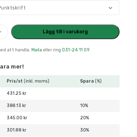
unktskrift
Lägg till i varukorg
am
med att handla.
Maila
eller ring
031-24 11 09
um
para mer!
Pris/st
(inkl. moms)
Spara
(%)
431.25 kr
388.13 kr
10%
345.00 kr
20%
301.88 kr
30%