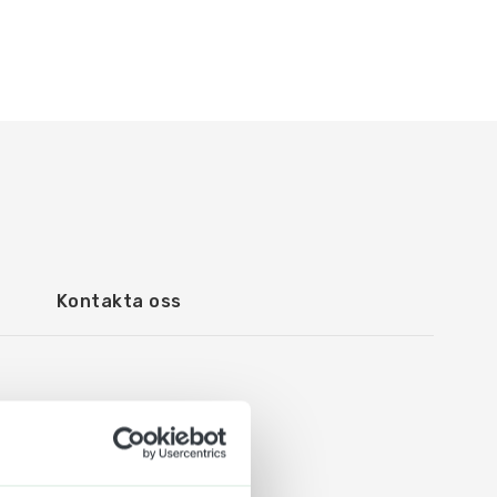
Kontakta oss
de akrylplast, speciellt
 Delaktighet (MFD) krav