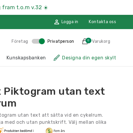
 fram t.o.m v.32
☀️
Logga in
Kontakta oss
0
Företag
Privatperson
Varukorg
des till i varukorgen
Kunskapsbanken
Designa din egen skylt
sskyltar
Hänvisningsskyltar
ssmaterial
Namnskyltar
t Piktogram utan text
ggdekoration
Återvinningsskyltar
rum
Till kassan
ktogram utan text att sätta vid en cykelrum.
ja med och utan punktskrift. Välj mellan olika