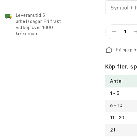
Symbol + P
Leveranstid 5
arbetsdagar. Fri frakt
vid köp över 1000
Taktilt
kr/ex.moms
Piktogr
utan
Få hjälp 
text
Cykelr
Köp fler, s
mängd
Antal
1 - 5
6 - 10
11 - 20
21 -