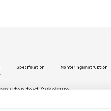
g
Specifikation
Monteringsinstruktion
ram utan text Cykelrum
är tillverkade i en ljusabsorberande och icke reflekteran
mera läsbarheten. Materialet uppfyller Myndigheten för