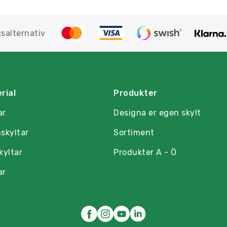
salternativ
rial
Produkter
ar
Designa er egen skylt
skyltar
Sortiment
kyltar
Produkter A - Ö
ar