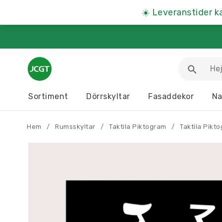
☀️
Leveranstider k
Sortiment
Dörrskyltar
Fasaddekor
Na
Arbetsmiljöskyltar
Djurskyltar
Hem
/
Rumsskyltar
/
Taktila Piktogram
/
Taktila Pikt
Informationstavlor
Kartor
Parkeringsskyltar
Presentartiklar
Produkter A – Ö >>