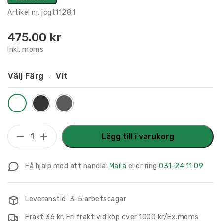
Artikel nr.
jcgt1128.1
475.00
kr
Inkl. moms
Välj Färg
Vit
Flaggskylt
Lägg till i varukorg
Konferensrum
295
Få hjälp med att handla.
Maila
eller ring
031-24 11 09
x
180
mm
Leveranstid: 3-5 arbetsdagar
mängd
Frakt 36 kr. Fri frakt vid köp över 1000 kr/Ex.moms