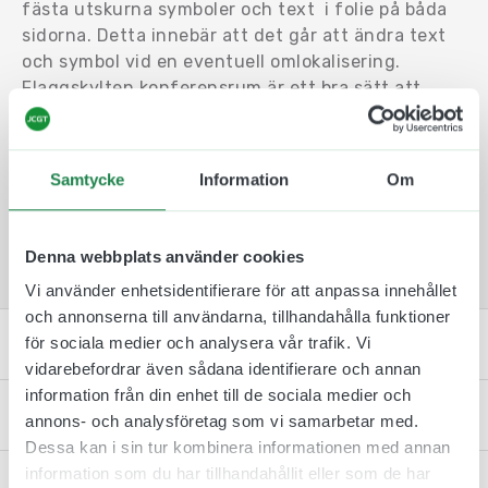
fästa utskurna symboler och text i folie på båda
sidorna. Detta innebär att det går att ändra text
och symbol vid en eventuell omlokalisering.
Flaggskylten konferensrum är ett bra sätt att
märka upp så att man lätt hittar. Tack vara att
skylten har formen av en flagga och sticker ut
från väggen så är den lätt att upptäcka från olika
Samtycke
Information
Om
håll. Flaggskylten är lätt att montera upp. Med
hjälp av dubbelhäftande tejp, skruv och plugg så
sitter den stadigt på väggen.
Denna webbplats använder cookies
Vi använder enhetsidentifierare för att anpassa innehållet
och annonserna till användarna, tillhandahålla funktioner
Specifikation
för sociala medier och analysera vår trafik. Vi
vidarebefordrar även sådana identifierare och annan
information från din enhet till de sociala medier och
Monteringsinstruktion
annons- och analysföretag som vi samarbetar med.
Dessa kan i sin tur kombinera informationen med annan
information som du har tillhandahållit eller som de har
Kontakta oss