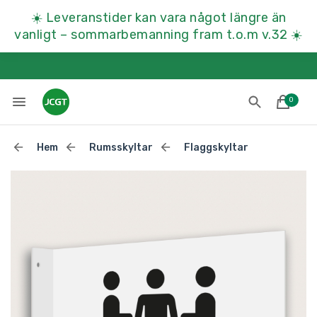
☀️
Leveranstider kan vara något längre än
vanligt – sommarbemanning fram t.o.m v.32
☀️
0
Hem
Rumsskyltar
Flaggskyltar
Lades till i varukorgen
Till kassan