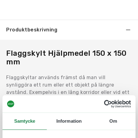
Produktbeskrivning
Flaggskylt Hjälpmedel 150 x 150
mm
Flaggskyltar används främst då man vill
synliggöra ett rum eller ett objekt på längre
avstånd. Exempelvis i en lång korridor eller vid ett
hörn.
Motivet trycks på en en Uv-beständig och icke
reflektiv plast som fästs på båda sidor av
Samtycke
Information
Om
aluminiumskylten så den är synlig från två håll.
Plastskyltarna finns i 10 olika färger att välja