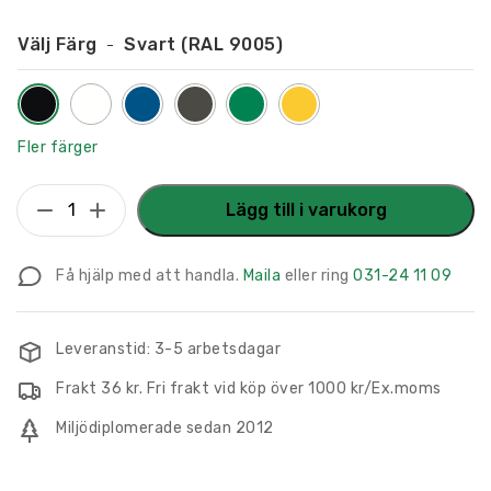
Välj Färg
Svart (RAL 9005)
Fler färger
Flaggskylt
Lägg till i varukorg
Hjälpmedel
150
Få hjälp med att handla.
Maila
eller ring
031-24 11 09
x
150
mm
Leveranstid: 3-5 arbetsdagar
mängd
Frakt 36 kr. Fri frakt vid köp över 1000 kr/Ex.moms
Miljödiplomerade sedan 2012