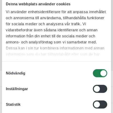
mellan för att de ska passa in i rätt miljö och
Denna webbplats använder cookies
omgivning.
Vi använder enhetsidentifierare för att anpassa innehållet
Skylten monteras därefter på en medföljande
och annonserna till användarna, tillhandahålla funktioner
väggkonsol som skruvas fast med medföljande
för sociala medier och analysera vår trafik. Vi
skruv och plugg. Tack vare denna fästmetod så är
vidarebefordrar även sådana identifierare och annan
det lätt att byta skyltar mellan rum ifall att de
information från din enhet till de sociala medier och
skulle byta plats.
annons- och analysföretag som vi samarbetar med.
Dessa kan i sin tur kombinera informationen med annan
Denna flaggskylt för hjälpmedel visar klart och
information som du har tillhandahållit eller som de har
tydligt vart lokalens hjälpmedel finns placerade.
samlat in när du har använt deras tjänster.
Samtyckesval
Nödvändig
Specifikation
Inställningar
Monteringsinstruktion
Statistik
Kontakta oss