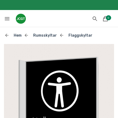
0
Hem
Rumsskyltar
Flaggskyltar
Lades till i varukorgen
Till kassan