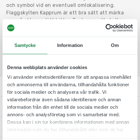
och symbol vid en eventuell omlokalisering.
Flaggskylten Kapprum är ett bra sätt att märka
upp så att man lätt hittar. Tack vara att skylten
har formen av en flagga och sticker ut från
väggen så är den lätt att upptäcka från olika håll.
Flaggskylten är lätt att montera upp. Med hjälp av
Samtycke
Information
Om
dubbelhäftande tejp, skruv och plugg så sitter
den stadigt på väggen.
Denna webbplats använder cookies
Vi använder enhetsidentifierare för att anpassa innehållet
och annonserna till användarna, tillhandahålla funktioner
Specifikation
för sociala medier och analysera vår trafik. Vi
vidarebefordrar även sådana identifierare och annan
Monteringsinstruktion
information från din enhet till de sociala medier och
annons- och analysföretag som vi samarbetar med.
Dessa kan i sin tur kombinera informationen med annan
Kontakta oss
information som du har tillhandahållit eller som de har
samlat in när du har använt deras tjänster.