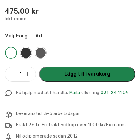
475.00
kr
Inkl. moms
Välj Färg
Vit
Flaggskylt
Lägg till i varukorg
Kapprum
295
Få hjälp med att handla.
Maila
eller ring
031-24 11 09
x
180
mm
Leveranstid: 3-5 arbetsdagar
mängd
Frakt 36 kr. Fri frakt vid köp över 1000 kr/Ex.moms
Miljödiplomerade sedan 2012