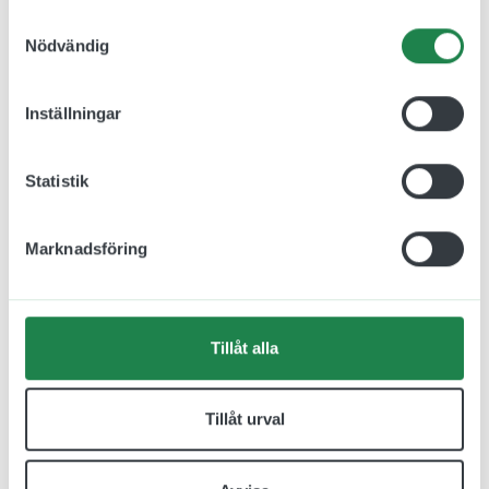
Samtyckesval
Nödvändig
Relaterade produkter
Inställningar
Statistik
Marknadsföring
Tillåt alla
Flaggskylt Omklädning
Flaggskylt Omklädning
Tillåt urval
Damer 150 x 150 mm
Herrar 150 x 150 mm
jcgt1192
jcgt1191