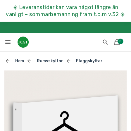
☀️
Leveranstider kan vara något längre än
vanligt – sommarbemanning fram t.o.m v.32
☀️
0
Hem
Rumsskyltar
Flaggskyltar
Lades till i varukorgen
Till kassan