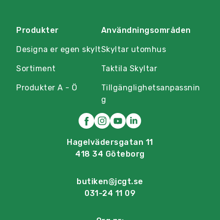
Produkter
Användningsområden
Designa er egen skylt
Skyltar utomhus
Sortiment
Taktila Skyltar
Produkter A - Ö
Tillgänglighetsanpassnin
g
Hagelvädersgatan 11
418 34 Göteborg
butiken@jcgt.se
031-24 11 09