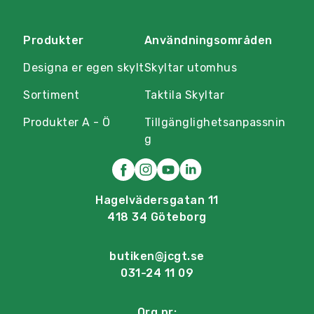
Produkter
Användningsområden
Designa er egen skylt
Skyltar utomhus
Sortiment
Taktila Skyltar
Produkter A - Ö
Tillgänglighetsanpassnin
g
Hagelvädersgatan 11
418 34 Göteborg
butiken@jcgt.se
031-24 11 09
Org.nr: