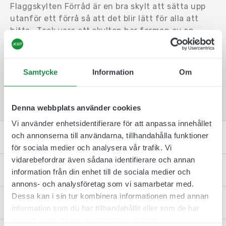
Flaggskylten Förråd är en bra skylt att sätta upp
utanför ett förrå så att det blir lätt för alla att
hitta.. Tack vara att skylten har formen av en
flagga och sticker ut från väggen så är den lätt
att upptäcka från olika håll. Flaggskylten är lätt
att montera upp. Med hjälp av dubbelhäftande
Samtycke
Information
Om
tejp, skruv och plugg så sitter den stadigt på
väggen.
Denna webbplats använder cookies
Vi använder enhetsidentifierare för att anpassa innehållet
och annonserna till användarna, tillhandahålla funktioner
Specifikation
för sociala medier och analysera vår trafik. Vi
vidarebefordrar även sådana identifierare och annan
Monteringsinstruktion
information från din enhet till de sociala medier och
annons- och analysföretag som vi samarbetar med.
Dessa kan i sin tur kombinera informationen med annan
Kontakta oss
information som du har tillhandahållit eller som de har
samlat in när du har använt deras tjänster.