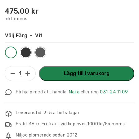
475.00
kr
Inkl. moms
Välj Färg
Vit
Flaggskylt
Lägg till i varukorg
Förråd
295
Få hjälp med att handla.
Maila
eller ring
031-24 11 09
x
180
mm
Leveranstid: 3-5 arbetsdagar
mängd
Frakt 36 kr. Fri frakt vid köp över 1000 kr/Ex.moms
Miljödiplomerade sedan 2012