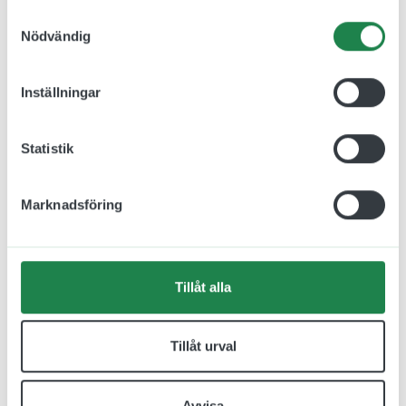
Samtyckesval
Nödvändig
Relaterade produkter
Inställningar
Statistik
Marknadsföring
Tillåt alla
Flaggskylt Omklädning
Flaggskylt Omklädning
Tillåt urval
Damer 150 x 150 mm
Herrar 150 x 150 mm
jcgt1192
jcgt1191
Avvisa