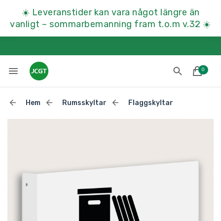
☀️
Leveranstider kan vara något längre än
vanligt – sommarbemanning fram t.o.m v.32
☀️
0
Hem
Rumsskyltar
Flaggskyltar
Lades till i varukorgen
Till kassan