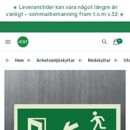
☀️
Leveranstider kan vara något längre än
vanligt – sommarbemanning fram t.o.m v.32
☀️
0
Hem
Arbetsmiljöskyltar
Nödskyltar
Ut
Lades till i varukorgen
Till kassan