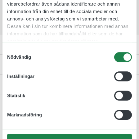
vidarebefordrar även sådana identifierare och annan
Notera att våra dekaler sälj i paket från 1 st till
information från din enhet till de sociala medier och
2 st beroende på storlek.
annons- och analysföretag som vi samarbetar med.
Dessa kan i sin tur kombinera informationen med annan
information som du har tillhandahållit eller som de har
samlat in när du har använt deras tjänster.
Artikelnummer & Material
Samtyckesval
Nödvändig
Specifikation
Inställningar
Kontakta oss
Statistik
Marknadsföring
Relaterade produkter