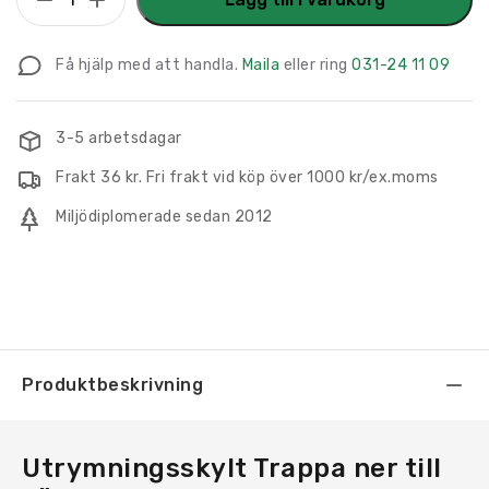
Trappa
ner
Få hjälp med att handla.
Maila
eller ring
031-24 11 09
till
vänster
mängd
3-5 arbetsdagar
Frakt 36 kr. Fri frakt vid köp över 1000 kr/ex.moms
Miljödiplomerade sedan 2012
Produktbeskrivning
Utrymningsskylt Trappa ner till