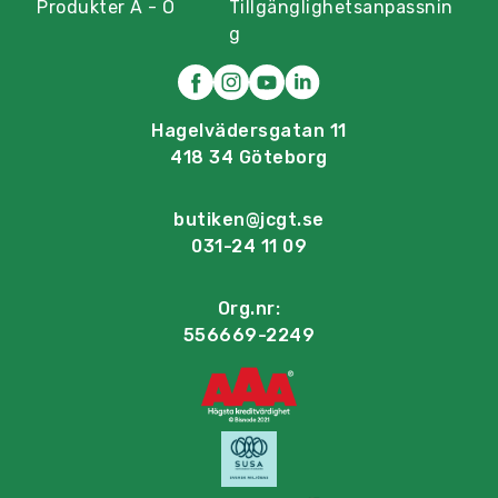
Produkter A - Ö
Tillgänglighetsanpassnin
g
Hagelvädersgatan 11
418 34 Göteborg
butiken@jcgt.se
031-24 11 09
Org.nr:
556669-2249