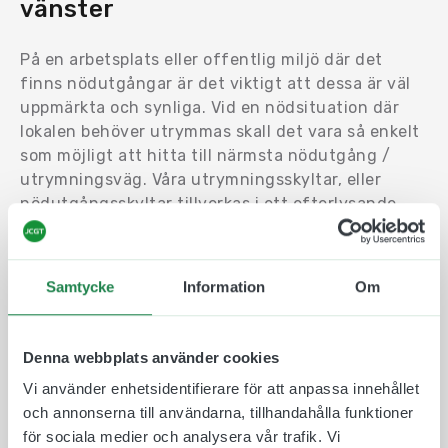
vänster
På en arbetsplats eller offentlig miljö där det
finns nödutgångar är det viktigt att dessa är väl
uppmärkta och synliga. Vid en nödsituation där
lokalen behöver utrymmas skall det vara så enkelt
som möjligt att hitta till närmsta nödutgång /
utrymningsväg. Våra utrymningsskyltar, eller
nödutgångsskyltar tillverkas i ett efterlysande
material som syns väl en bra stund efter att
lokalens har släckts ned. Vi använder vedertagna
symboler som är enkla att förstå och vi följer
Samtycke
Information
Om
Arbetsmiljöverkets riktlinjer när det kommer till
nödskyltar.
Denna webbplats använder cookies
Välj mellan olika material och storlekar och hitta
en skylt som passar just för er. Våra skyltar och
Vi använder enhetsidentifierare för att anpassa innehållet
dekaler tillverkas i Göteborg på ett miljövänligt
och annonserna till användarna, tillhandahålla funktioner
sätt.
för sociala medier och analysera vår trafik. Vi