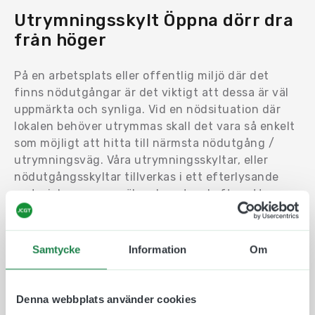
Utrymningsskylt Öppna dörr dra
från höger
På en arbetsplats eller offentlig miljö där det
finns nödutgångar är det viktigt att dessa är väl
uppmärkta och synliga. Vid en nödsituation där
lokalen behöver utrymmas skall det vara så enkelt
som möjligt att hitta till närmsta nödutgång /
utrymningsväg. Våra utrymningsskyltar, eller
nödutgångsskyltar tillverkas i ett efterlysande
material som syns väl en bra stund efter att
lokalens har släckts ned. Vi använder vedertagna
symboler som är enkla att förstå och vi följer
Arbetsmiljöverkets riktlinjer när det kommer till
Samtycke
Information
Om
nödskyltar.
Välj mellan olika material och storlekar och hitta
Denna webbplats använder cookies
en skylt som passar just för er. Våra skyltar och