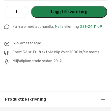
Utrymningsskylt
Lägg till i varukorg
Öppna
dörr
Få hjälp med att handla.
Maila
eller ring
031-24 11 09
dra
från
höger
3-5 arbetsdagar
mängd
Frakt 36 kr. Fri frakt vid köp över 1000 kr/ex.moms
Miljödiplomerade sedan 2012
Produktbeskrivning