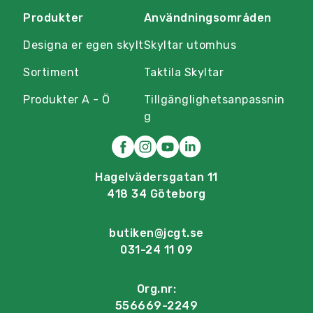
Produkter
Användningsområden
Designa er egen skylt
Skyltar utomhus
Sortiment
Taktila Skyltar
Produkter A - Ö
Tillgänglighetsanpassnin
g
Hagelvädersgatan 11
418 34 Göteborg
butiken@jcgt.se
031-24 11 09
Org.nr:
556669-2249