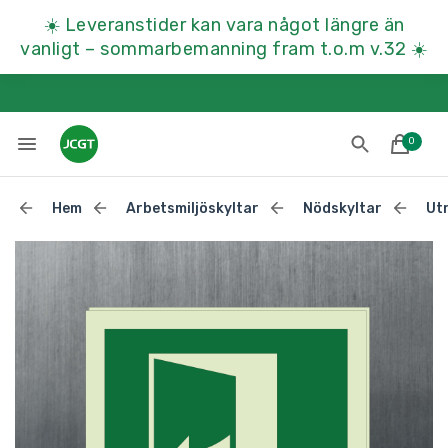
☀️
Leveranstider kan vara något längre än
vanligt – sommarbemanning fram t.o.m v.32
☀️
0
Hem
Arbetsmiljöskyltar
Nödskyltar
Ut
Lades till i varukorgen
Till kassan