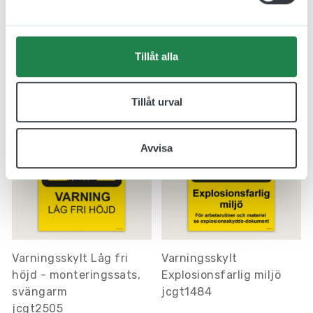
Tillåt alla
Relaterade produkter
Tillåt urval
Avvisa
Varningsskylt Låg fri
Varningsskylt
höjd - monteringssats,
Explosionsfarlig miljö
svängarm
jcgt1484
jcgt2505