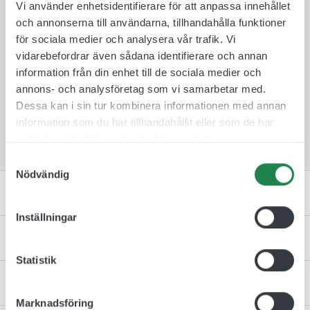
Vi använder enhetsidentifierare för att anpassa innehållet
dekaler tillverkas i Göteborg på ett miljövänligt
och annonserna till användarna, tillhandahålla funktioner
sätt.
för sociala medier och analysera vår trafik. Vi
Denna skylt följer ISO 7010, en internationell
vidarebefordrar även sådana identifierare och annan
standard när det kommer till design och form av
information från din enhet till de sociala medier och
säkerhetsskyltar. Denna symbol har nummer
E058
.
annons- och analysföretag som vi samarbetar med.
Dessa kan i sin tur kombinera informationen med annan
Notera att våra dekaler sälj i paket på 2 st.
information som du har tillhandahållit eller som de har
Dessa säljs med andra ord inte styckvis!
samlat in när du har använt deras tjänster.
Samtyckesval
Nödvändig
Artikelnummer & Material
Inställningar
Specifikation
Statistik
Kontakta oss
Marknadsföring