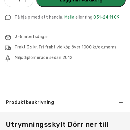
Dörr
ner
Få hjälp med att handla.
Maila
eller ring
031-24 11 09
till
vänster
mängd
3-5 arbetsdagar
Frakt 36 kr. Fri frakt vid köp över 1000 kr/ex.moms
Miljödiplomerade sedan 2012
Produktbeskrivning
Utrymningsskylt Dörr ner till