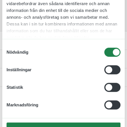
vidarebefordrar även sådana identifierare och annan
Notera att våra dekaler sälj i paket från 1 st till
information från din enhet till de sociala medier och
2 st beroende på storlek.
annons- och analysföretag som vi samarbetar med.
Dessa kan i sin tur kombinera informationen med annan
information som du har tillhandahållit eller som de har
samlat in när du har använt deras tjänster.
Artikelnummer & Material
Samtyckesval
Nödvändig
Specifikation
Inställningar
Kontakta oss
Statistik
Marknadsföring
Relaterade produkter