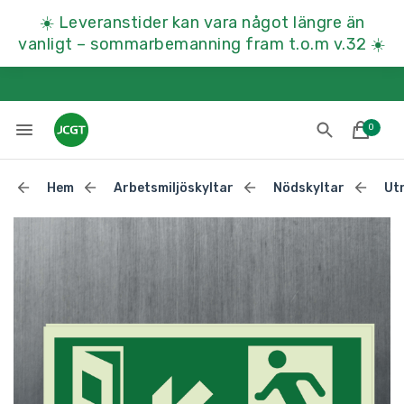
☀️
Leveranstider kan vara något längre än
vanligt – sommarbemanning fram t.o.m v.32
☀️
0
Hem
Arbetsmiljöskyltar
Nödskyltar
Ut
Lades till i varukorgen
Till kassan