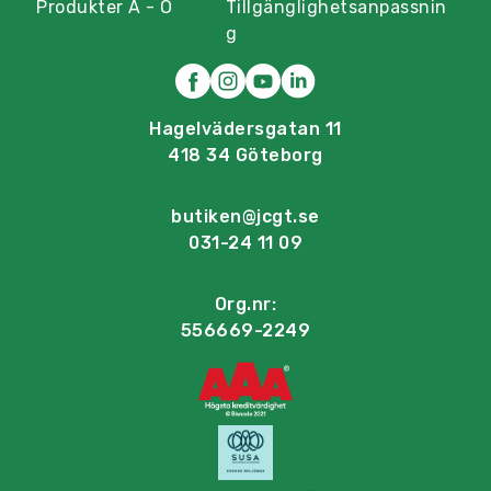
Produkter A - Ö
Tillgänglighetsanpassnin
g
Hagelvädersgatan 11
418 34 Göteborg
butiken@jcgt.se
031-24 11 09
Org.nr:
556669-2249