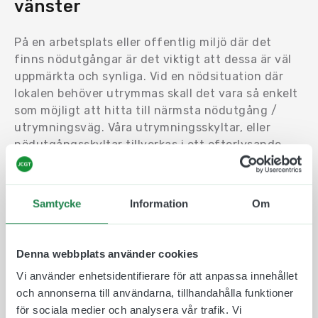
vänster
På en arbetsplats eller offentlig miljö där det
finns nödutgångar är det viktigt att dessa är väl
uppmärkta och synliga. Vid en nödsituation där
lokalen behöver utrymmas skall det vara så enkelt
som möjligt att hitta till närmsta nödutgång /
utrymningsväg. Våra utrymningsskyltar, eller
nödutgångsskyltar tillverkas i ett efterlysande
material som syns väl en bra stund efter att
lokalens har släckts ned. Vi använder vedertagna
symboler som är enkla att förstå och vi följer
Samtycke
Information
Om
Arbetsmiljöverkets riktlinjer när det kommer till
nödskyltar.
Denna webbplats använder cookies
Välj mellan olika material och storlekar och hitta
en skylt som passar just för er. Våra skyltar och
Vi använder enhetsidentifierare för att anpassa innehållet
dekaler tillverkas i Göteborg på ett miljövänligt
och annonserna till användarna, tillhandahålla funktioner
sätt.
för sociala medier och analysera vår trafik. Vi