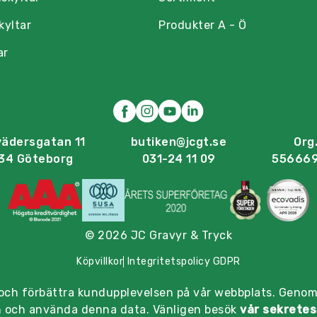
kyltar
Produkter A - Ö
ar
vädersgatan 11
butiken@jcgt.se
Org.
34 Göteborg
031-24 11 09
55666
© 2026 JC Gravyr & Tryck
Köpvillkor
Integritetspolicy GDPR
 och förbättra kundupplevelsen på vår webbplats. Genom
in och använda denna data. Vänligen besök
vår sekretes