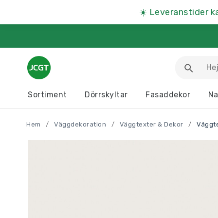
☀️
Leveranstider k
Sortiment
Dörrskyltar
Fasaddekor
Na
Arbetsmiljöskyltar
Djurskyltar
Hem
/
Väggdekoration
/
Väggtexter & Dekor
/
Väggt
Informationstavlor
Kartor
Parkeringsskyltar
Presentartiklar
Produkter A – Ö >>