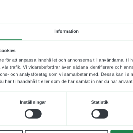
e sweet home
är ett roligt komplement till er inredning och den kan
rkande väggcitat eller ordspråk som ni tycker om att bli
Information
i självhäftande vinyl, eller folie, och den monteras enke
er ni er osäkra inför monteringen så finns det en mont
cookies
här ovan.
e för att anpassa innehållet och annonserna till användarna, tillh
rda wellpapprör och inklusive en skrapa att använda vid 
vår trafik. Vi vidarebefordrar även sådana identifierare och anna
nnons- och analysföretag som vi samarbetar med. Dessa kan i sin
har tillhandahållit eller som de har samlat in när du har använt 
Inställningar
Statistik