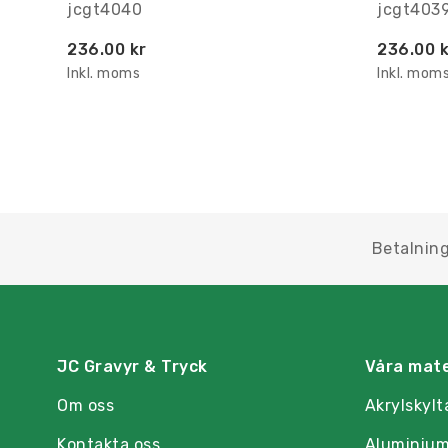
jcgt4040
jcgt403
236.00 kr
236.00 k
Inkl. moms
Inkl. mom
Betalning
JC Gravyr & Tryck
Våra mate
Om oss
Akrylskylt
Kontakta oss
Aluminium