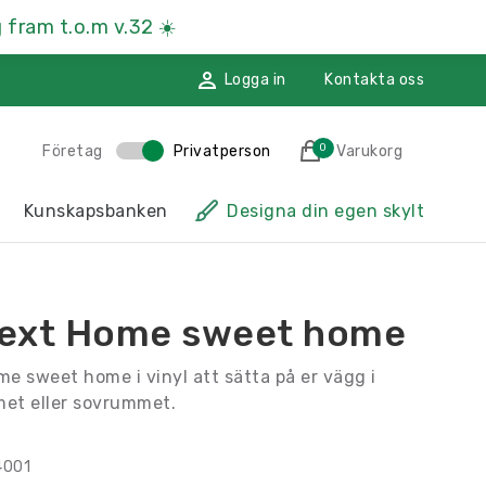
 fram t.o.m v.32
☀️
Logga in
Kontakta oss
0
Företag
Privatperson
Varukorg
des till i varukorgen
Kunskapsbanken
Designa din egen skylt
sskyltar
Hänvisningsskyltar
ssmaterial
Namnskyltar
ext Home sweet home
ggdekoration
Återvinningsskyltar
e sweet home i vinyl att sätta på er vägg i
Till kassan
et eller sovrummet.
4001