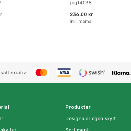
9
jcgt4038
r
236.00 kr
s
Inkl. moms
salternativ
rial
Produkter
ar
Designa er egen skylt
skyltar
Sortiment