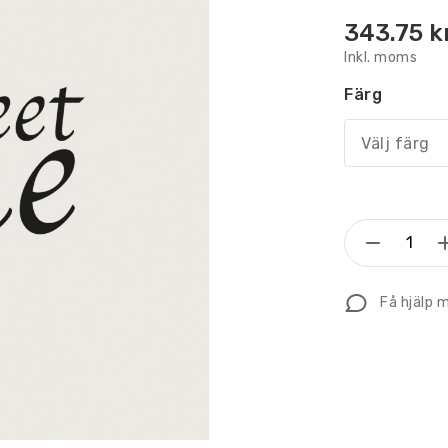
343.75
k
Inkl. moms
Färg
Välj färg
Väggte
Home
sweet
Få hjälp 
home
mängd