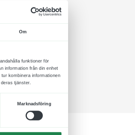
 säga mycket om vem ni
 påminda om ibland.
Om
lt upp på er vägg eller
eringsinstruktion som
andahålla funktioner för
applicering
n information från din enhet
 tur kombinera informationen
deras tjänster.
Marknadsföring