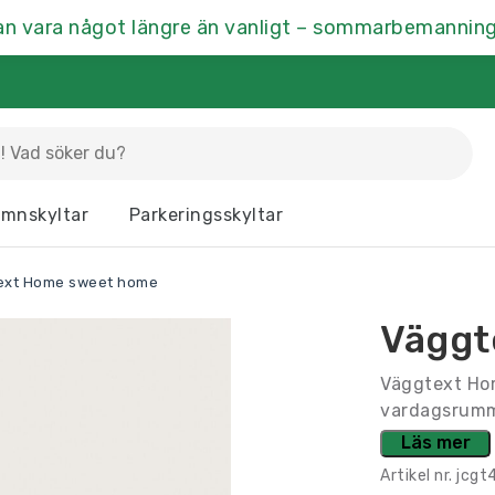
an vara något längre än vanligt – sommarbemanning
La
mnskyltar
Parkeringsskyltar
Dörrskyltar
Fasaddekor
Hu
ext Home sweet home
Kontrastmarkering
Kontorsskyltar
Mä
Väggt
Ramar & Skyltskåp
Rumsskyltar
Vä
Väggtext Hom
vardagsrumm
Läs mer
Artikel nr.
jcgt