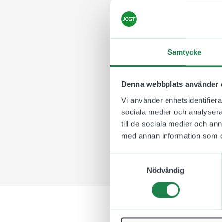
Väggtext Hom
En väggtext / väggord 
är som person. Ett stä
Samtycke
Väggdekoren tillverkas 
kakel där hemma. Känn
Denna webbplats använder 
video och pdf-format 
Vi använder enhetsidentifierar
Dekoren levereras i hå
sociala medier och analysera 
till de sociala medier och a
med annan information som du 
Samtyckesval
Nödvändig