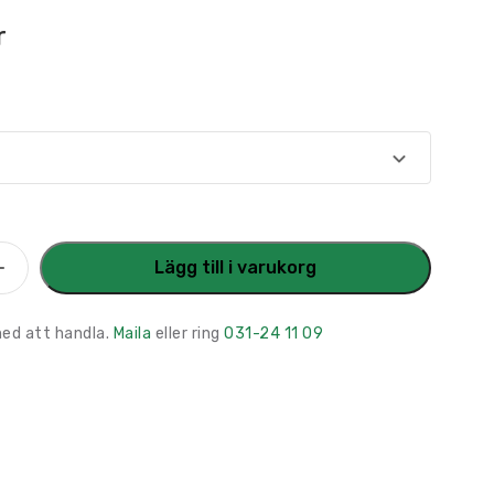
r
xt
Lägg till i varukorg
med att handla.
Maila
eller ring
031-24 11 09