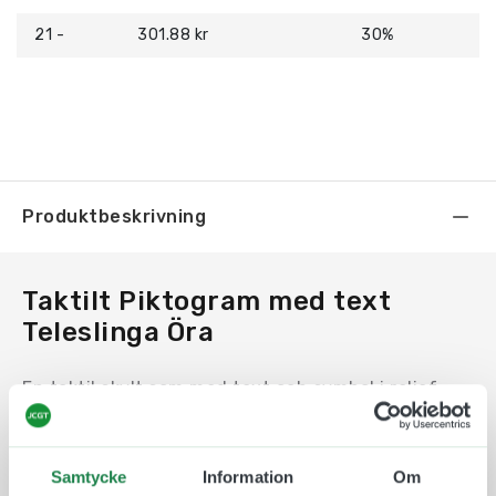
21 -
301.88 kr
30%
Produktbeskrivning
Taktilt Piktogram med text
Teleslinga Öra
En taktil skylt som med text och symbol i relief
och med punktskrift underlättar för alla
människor att ta del av informationen. Taktila
piktogram är ett bra och beprövat hjälpmedel som
Samtycke
Information
Om
öppnar upp samhället och gör det mer tillgängligt