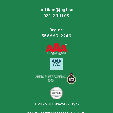
butiken@jcgt.se
031-24 11 09
Org.nr:
556669-2249
© 2026 JC Gravyr & Tryck