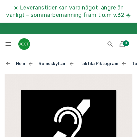
☀️
Leveranstider kan vara något längre än
vanligt – sommarbemanning fram t.o.m v.32
☀️
0
Hem
Rumsskyltar
Taktila Piktogram
Ta
Lades till i varukorgen
Till kassan