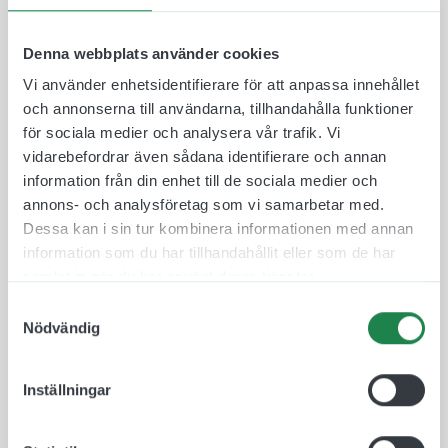
för alla.
Denna webbplats använder cookies
Våra Taktila Piktogram är tillverkade i en
Vi använder enhetsidentifierare för att anpassa innehållet
ljusabsorberande och icke reflekterande
och annonserna till användarna, tillhandahålla funktioner
akrylplast, speciellt framtaget för att optimera
för sociala medier och analysera vår trafik. Vi
läsbarheten. Materialet uppfyller Myndigheten för
vidarebefordrar även sådana identifierare och annan
Delaktighet (MFD) krav gällande
information från din enhet till de sociala medier och
tillgänglighetsanpassning. När vi tar fram taktila
annons- och analysföretag som vi samarbetar med.
skyltar förhåller vi oss till standarder för
Dessa kan i sin tur kombinera informationen med annan
tillgänglighetsanpassning (ADA) där det bland
information som du har tillhandahållit eller som de har
annat beskrivs hur tecken och symboler ska vara
samlat in när du har använt deras tjänster.
utformade för att på bästa sätt möjliggöra
tillgänglighet för alla.
Samtyckesval
Nödvändig
Materialet är återvinningsbart och finns att få i
olika färger och storlekar. Det är även valbart om
man vill ha raka eller runda hörn.
Inställningar
Ett Taktilt Piktogram som kan vara i lokaler där