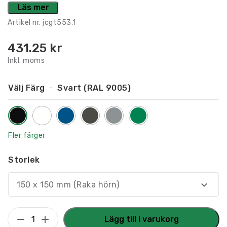
Läs mer
Artikel nr.
jcgt553.1
431.25
kr
Inkl. moms
Välj Färg
Svart (RAL 9005)
Fler färger
Storlek
150 x 150 mm (Raka hörn)
Taktilt
Lägg till i varukorg