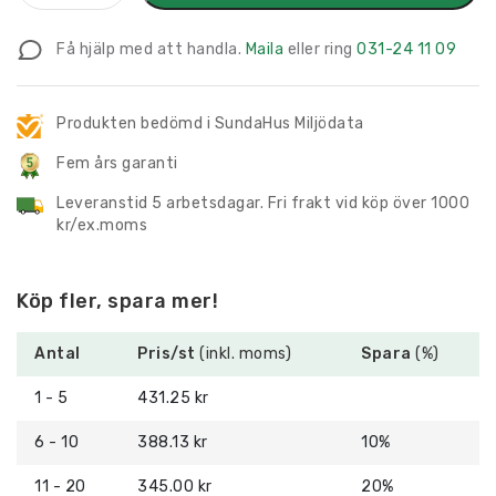
Piktogram
med
Få hjälp med att handla.
Maila
eller ring
031-24 11 09
text
Teleslinga
Öra
Produkten bedömd i SundaHus Miljödata
mängd
Fem års garanti
Leveranstid 5 arbetsdagar. Fri frakt vid köp över 1000
kr/ex.moms
Köp fler, spara mer!
Antal
Pris/st
(inkl. moms)
Spara
(%)
1 - 5
431.25 kr
6 - 10
388.13 kr
10%
11 - 20
345.00 kr
20%