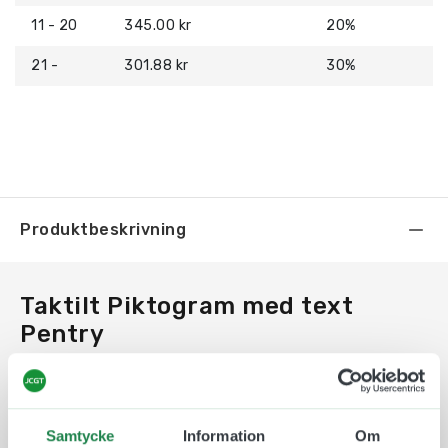
11 - 20
345.00 kr
20%
21 -
301.88 kr
30%
Produktbeskrivning
Taktilt Piktogram med text
Pentry
En taktil skylt som med text och symbol i relief
och med punktskrift underlättar för alla
människor att ta del av informationen. Taktila
Samtycke
Information
Om