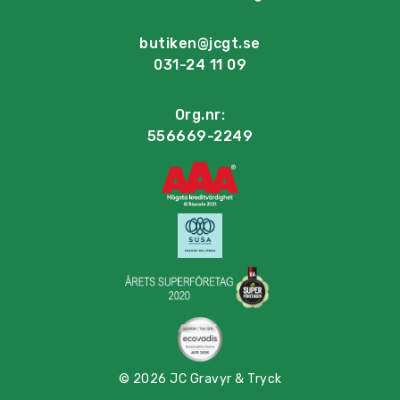
butiken@jcgt.se
031-24 11 09
Org.nr:
556669-2249
© 2026 JC Gravyr & Tryck