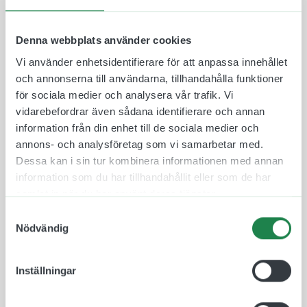
piktogram är ett bra och beprövat hjälpmedel som
öppnar upp samhället och gör det mer tillgängligt
för alla.
Denna webbplats använder cookies
Vi använder enhetsidentifierare för att anpassa innehållet
Våra Taktila Piktogram är tillverkade i en
och annonserna till användarna, tillhandahålla funktioner
ljusabsorberande och icke reflekterande
för sociala medier och analysera vår trafik. Vi
akrylplast, speciellt framtaget för att optimera
vidarebefordrar även sådana identifierare och annan
läsbarheten. Materialet uppfyller Myndigheten för
information från din enhet till de sociala medier och
Delaktighet (MFD) krav gällande
annons- och analysföretag som vi samarbetar med.
tillgänglighetsanpassning. När vi tar fram taktila
Dessa kan i sin tur kombinera informationen med annan
skyltar förhåller vi oss till standarder för
information som du har tillhandahållit eller som de har
tillgänglighetsanpassning (ADA) där det bland
samlat in när du har använt deras tjänster.
annat beskrivs hur tecken och symboler ska vara
utformade för att på bästa sätt möjliggöra
Samtyckesval
Nödvändig
tillgänglighet för alla.
Materialet är återvinningsbart och finns att få i
Inställningar
olika färger och storlekar. Det är även valbart om
man vill ha raka eller runda hörn.