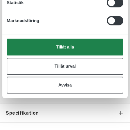
Statistik
En taktil skylt som man kan ha i ett Café, på ett
hotell eller i en studentkorridor.
Marknadsföring
Våra taktila piktogram är bedömda och godkända i
SundaHus miljödata.
Tillåt alla
Tillåt urval
Avvisa
Specifikation