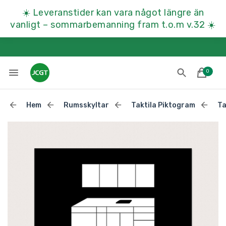
☀️
Leveranstider kan vara något längre än
vanligt – sommarbemanning fram t.o.m v.32
☀️
0
Hem
Rumsskyltar
Taktila Piktogram
Ta
Lades till i varukorgen
Till kassan