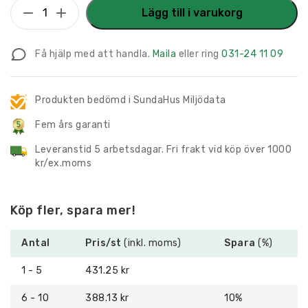
Taktilt
Lägg till i varukorg
Piktogram
med
Få hjälp med att handla.
Maila
eller ring
031-24 11 09
text
Pentry
mängd
Produkten bedömd i SundaHus Miljödata
Fem års garanti
Leveranstid 5 arbetsdagar. Fri frakt vid köp över 1000
kr/ex.moms
Köp fler, spara mer!
Antal
Pris/st
(inkl. moms)
Spara
(%)
1 - 5
431.25 kr
6 - 10
388.13 kr
10%