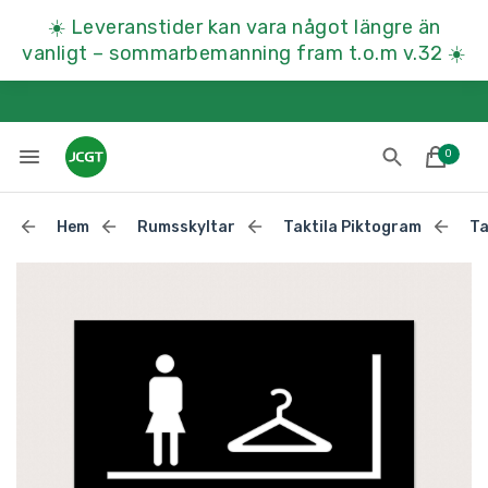
☀️
Leveranstider kan vara något längre än
vanligt – sommarbemanning fram t.o.m v.32
☀️
0
Hem
Rumsskyltar
Taktila Piktogram
Ta
Lades till i varukorgen
Till kassan