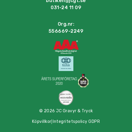
butiken@jcgt.se
031-24 11 09
Org.nr:
556669-2249
© 2026 JC Gravyr & Tryck
Köpvillkor
Integritetspolicy GDPR