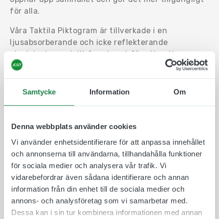
för alla.
Våra Taktila Piktogram är tillverkade i en
ljusabsorberande och icke reflekterande
akrylplast, speciellt framtaget för att optimera
läsbarheten. Materialet uppfyller Myndigheten för
Delaktighet (MFD) krav gällande
tillgänglighetsanpassning. När vi tar fram taktila
Samtycke
Information
Om
skyltar förhåller vi oss till standarder för
tillgänglighetsanpassning (ADA) där det bland
annat beskrivs hur tecken och symboler ska vara
Denna webbplats använder cookies
utformade för att på bästa sätt möjliggöra
Vi använder enhetsidentifierare för att anpassa innehållet
tillgänglighet för alla.
och annonserna till användarna, tillhandahålla funktioner
för sociala medier och analysera vår trafik. Vi
Materialet är återvinningsbart och finns att få i
vidarebefordrar även sådana identifierare och annan
olika färger och storlekar. Det är även valbart om
information från din enhet till de sociala medier och
man vill ha raka eller runda hörn.
annons- och analysföretag som vi samarbetar med.
En taktil skylt som man t ex kan ha i badhus,
Dessa kan i sin tur kombinera informationen med annan