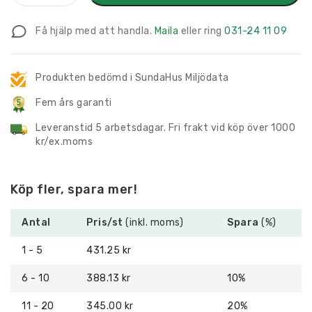
Piktogram
med
Få hjälp med att handla.
Maila
eller ring
031-24 11 09
text
Omklädning
Flickor
Produkten bedömd i SundaHus Miljödata
mängd
Fem års garanti
Leveranstid 5 arbetsdagar. Fri frakt vid köp över 1000
kr/ex.moms
Köp fler, spara mer!
Antal
Pris/st
(inkl. moms)
Spara
(%)
1 - 5
431.25 kr
6 - 10
388.13 kr
10%
11 - 20
345.00 kr
20%