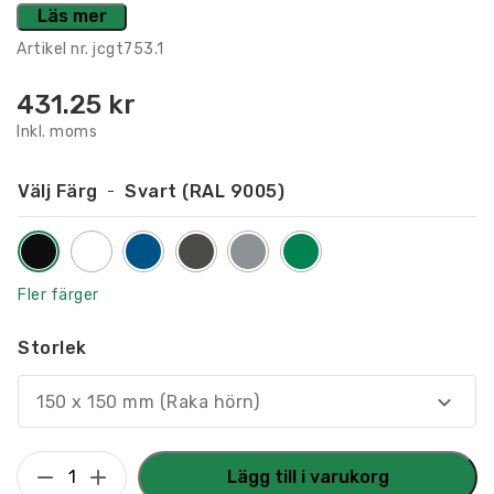
Läs mer
Artikel nr.
jcgt753.1
431.25
kr
Inkl. moms
Välj Färg
Svart (RAL 9005)
Fler färger
Storlek
150 x 150 mm (Raka hörn)
Taktilt
Lägg till i varukorg