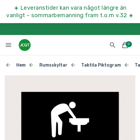
☀️
Leveranstider kan vara något längre än
vanligt – sommarbemanning fram t.o.m v.32
☀️
0
Hem
Rumsskyltar
Taktila Piktogram
Ta
Lades till i varukorgen
Till kassan