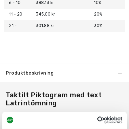
6 - 10
388.13 kr
10%
11 - 20
345.00 kr
20%
21 -
301.88 kr
30%
Produktbeskrivning
Taktilt Piktogram med text
Latrintömning
En taktil skylt som med text och symbol i relief
och med punktskrift underlättar för alla