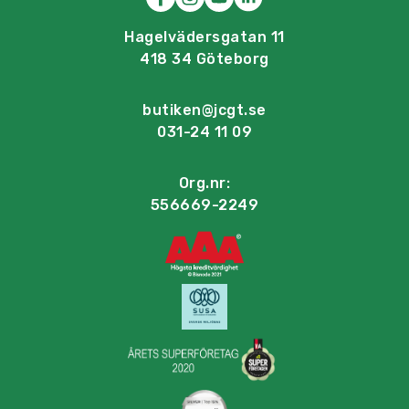
Hagelvädersgatan 11
418 34 Göteborg
butiken@jcgt.se
031-24 11 09
Org.nr:
556669-2249