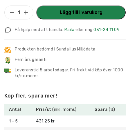
Taktilt
Lägg till i varukorg
Piktogram
med
Få hjälp med att handla.
Maila
eller ring
031-24 11 09
text
Latrintömning
mängd
Produkten bedömd i SundaHus Miljödata
Fem års garanti
Leveranstid 5 arbetsdagar. Fri frakt vid köp över 1000
kr/ex.moms
Köp fler, spara mer!
Antal
Pris/st
(inkl. moms)
Spara
(%)
1 - 5
431.25 kr