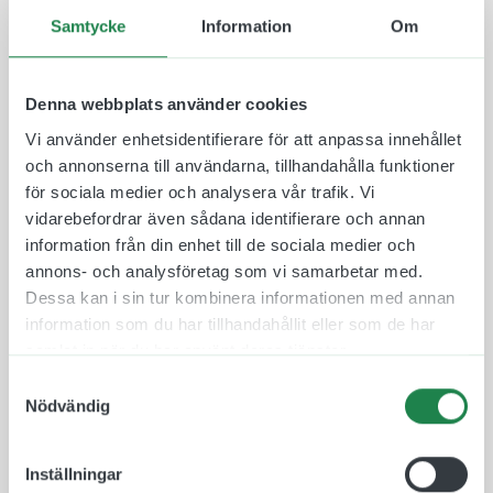
människor att ta del av informationen. Taktila
Samtycke
Information
Om
piktogram är ett bra och beprövat hjälpmedel som
öppnar upp samhället och gör det mer tillgängligt
för alla.
Denna webbplats använder cookies
Våra Taktila Piktogram är tillverkade i en
Vi använder enhetsidentifierare för att anpassa innehållet
ljusabsorberande och icke reflekterande
och annonserna till användarna, tillhandahålla funktioner
akrylplast, speciellt framtaget för att optimera
för sociala medier och analysera vår trafik. Vi
läsbarheten. Materialet uppfyller Myndigheten för
vidarebefordrar även sådana identifierare och annan
Delaktighet (MFD) krav gällande
information från din enhet till de sociala medier och
tillgänglighetsanpassning. När vi tar fram taktila
annons- och analysföretag som vi samarbetar med.
skyltar förhåller vi oss till standarder för
Dessa kan i sin tur kombinera informationen med annan
tillgänglighetsanpassning (ADA) där det bland
information som du har tillhandahållit eller som de har
annat beskrivs hur tecken och symboler ska vara
samlat in när du har använt deras tjänster.
utformade för att på bästa sätt möjliggöra
Samtyckesval
tillgänglighet för alla.
Nödvändig
Materialet är återvinningsbart och finns att få i
olika färger och storlekar. Det är även valbart om
Inställningar