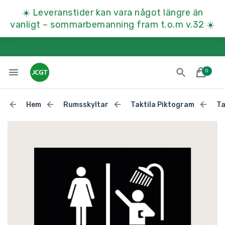
☀️
Leveranstider kan vara något längre än
vanligt – sommarbemanning fram t.o.m v.32
☀️
0
Hem
Rumsskyltar
Taktila Piktogram
Ta
Lades till i varukorgen
Till kassan