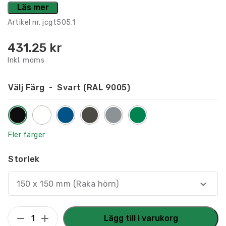
Läs mer
Artikel nr.
jcgt505.1
431.25
kr
Inkl. moms
Välj Färg
Svart (RAL 9005)
Fler färger
Storlek
150 x 150 mm (Raka hörn)
Taktilt
Lägg till i varukorg