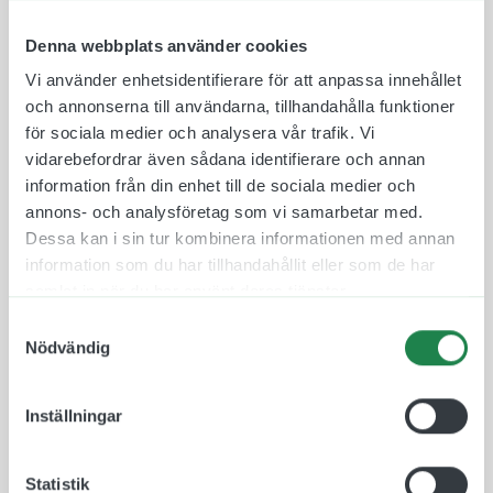
för alla.
Denna webbplats använder cookies
Våra Taktila Piktogram är tillverkade i en
Vi använder enhetsidentifierare för att anpassa innehållet
ljusabsorberande och icke reflekterande
och annonserna till användarna, tillhandahålla funktioner
akrylplast, speciellt framtaget för att optimera
för sociala medier och analysera vår trafik. Vi
läsbarheten. Materialet uppfyller Myndigheten för
vidarebefordrar även sådana identifierare och annan
Delaktighet (MFD) krav gällande
information från din enhet till de sociala medier och
tillgänglighetsanpassning. När vi tar fram taktila
annons- och analysföretag som vi samarbetar med.
skyltar förhåller vi oss till standarder för
Dessa kan i sin tur kombinera informationen med annan
tillgänglighetsanpassning (ADA) där det bland
information som du har tillhandahållit eller som de har
annat beskrivs hur tecken och symboler ska vara
samlat in när du har använt deras tjänster.
utformade för att på bästa sätt möjliggöra
Samtyckesval
tillgänglighet för alla.
Nödvändig
Materialet är återvinningsbart och finns att få i
olika färger och storlekar. Det är även valbart om
Inställningar
man vill ha raka eller runda hörn.
En taktil skylt som kan bland annat kan använda
Statistik