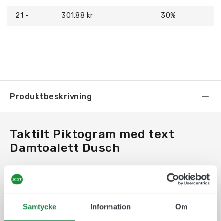
21 -
301.88 kr
30%
Produktbeskrivning
Taktilt Piktogram med text
Damtoalett Dusch
En taktil skylt som med text och symbol i relief
och med punktskrift underlättar för alla
människor att ta del av informationen. Taktila
Samtycke
Information
Om
piktogram är ett bra och beprövat hjälpmedel som
öppnar upp samhället och gör det mer tillgängligt