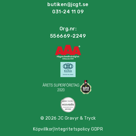
butiken@jcgt.se
031-24 11 09
Org.nr:
556669-2249
© 2026 JC Gravyr & Tryck
Köpvillkor
Integritetspolicy GDPR