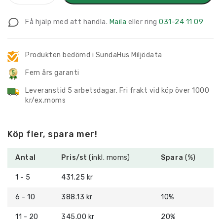
Piktogram
med
Få hjälp med att handla.
Maila
eller ring
031-24 11 09
text
Damtoalett
Dusch
Produkten bedömd i SundaHus Miljödata
mängd
Fem års garanti
Leveranstid 5 arbetsdagar. Fri frakt vid köp över 1000
kr/ex.moms
Köp fler, spara mer!
Antal
Pris/st
(inkl. moms)
Spara
(%)
1 - 5
431.25 kr
6 - 10
388.13 kr
10%
11 - 20
345.00 kr
20%