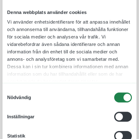
Våra Taktila Piktogram är tillverkade i en
Denna webbplats använder cookies
ljusabsorberande och icke reflekterande
Vi använder enhetsidentifierare för att anpassa innehållet
akrylplast, speciellt framtaget för att optimera
och annonserna till användarna, tillhandahålla funktioner
läsbarheten. Materialet uppfyller Myndigheten för
för sociala medier och analysera vår trafik. Vi
Delaktighet (MFD) krav gällande
vidarebefordrar även sådana identifierare och annan
tillgänglighetsanpassning. När vi tar fram taktila
information från din enhet till de sociala medier och
skyltar förhåller vi oss till standarder för
annons- och analysföretag som vi samarbetar med.
tillgänglighetsanpassning (ADA) där det bland
Dessa kan i sin tur kombinera informationen med annan
annat beskrivs hur tecken och symboler ska vara
information som du har tillhandahållit eller som de har
utformade för att på bästa sätt möjliggöra
samlat in när du har använt deras tjänster.
tillgänglighet för alla.
Samtyckesval
Materialet är återvinningsbart och finns att få i
Nödvändig
olika färger och storlekar. Det är även valbart om
man vill ha raka eller runda hörn.
Inställningar
En tydlig och bra taktil skylt att sätta vid ett Café
i en skola, sjukhus, ålderdomshem, fritidsgård eller
Statistik