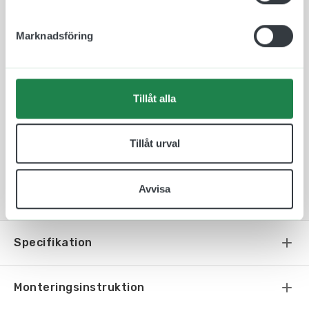
kontorsbyggnad.
Våra taktila piktogram är bedömda och godkända i
Marknadsföring
SundaHus miljödata.
Tillåt alla
Tillåt urval
Avvisa
Specifikation
Monteringsinstruktion