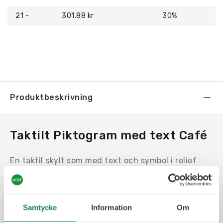
21 -
301.88 kr
30%
Produktbeskrivning
Taktilt Piktogram med text Café
En taktil skylt som med text och symbol i relief
och med punktskrift underlättar för alla
människor att ta del av informationen. Taktila
piktogram är ett bra och beprövat hjälpmedel som
Samtycke
Information
Om
öppnar upp samhället och gör det mer tillgängligt
för alla.