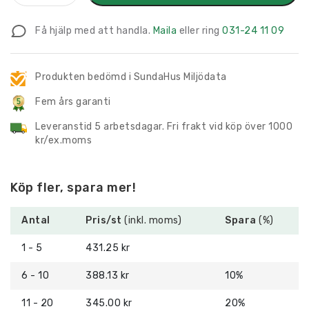
Piktogram
med
Få hjälp med att handla.
Maila
eller ring
031-24 11 09
text
Café
mängd
Produkten bedömd i SundaHus Miljödata
Fem års garanti
Leveranstid 5 arbetsdagar. Fri frakt vid köp över 1000
kr/ex.moms
Köp fler, spara mer!
Antal
Pris/st
(inkl. moms)
Spara
(%)
1 - 5
431.25 kr
6 - 10
388.13 kr
10%
11 - 20
345.00 kr
20%