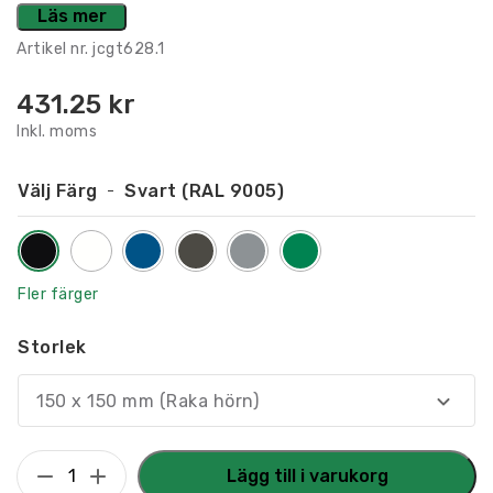
Läs mer
Artikel nr.
jcgt628.1
431.25
kr
Inkl. moms
Välj Färg
Svart (RAL 9005)
Fler färger
Storlek
150 x 150 mm (Raka hörn)
Taktilt
Lägg till i varukorg