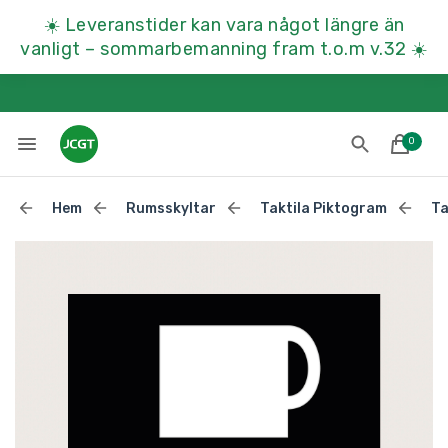
☀️
Leveranstider kan vara något längre än
vanligt – sommarbemanning fram t.o.m v.32
☀️
0
Hem
Rumsskyltar
Taktila Piktogram
Ta
Lades till i varukorgen
Till kassan