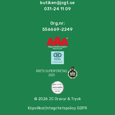
butiken@jcgt.se
031-24 11 09
Org.nr:
556669-2249
© 2026 JC Gravyr & Tryck
Köpvillkor
Integritetspolicy GDPR