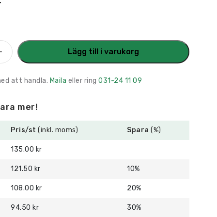
r
kylt
Lägg till i varukorg
förbud
med att handla.
Maila
eller ring
031-24 11 09
para mer!
Pris/st
(inkl. moms)
Spara
(%)
135.00 kr
121.50 kr
10%
108.00 kr
20%
94.50 kr
30%