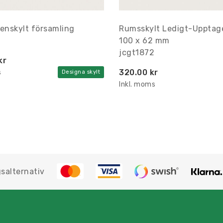
nskylt församling
Rumsskylt Ledigt-Upptag
100 x 62 mm
jcgt1872
kr
320.00 kr
s
Designa skylt
Inkl. moms
salternativ