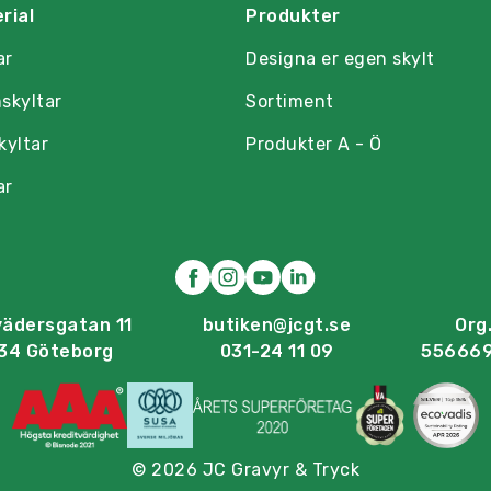
rial
Produkter
ar
Designa er egen skylt
skyltar
Sortiment
kyltar
Produkter A - Ö
ar
vädersgatan 11
butiken@jcgt.se
Org.
34 Göteborg
031-24 11 09
55666
© 2026 JC Gravyr & Tryck