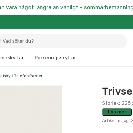
an vara något längre än vanligt – sommarbemanning
La
mnskyltar
Parkeringsskyltar
Dörrskyltar
Fasaddekor
Hu
selskylt Telefonförbud
Kontrastmarkering
Kontorsskyltar
Mä
Trivse
Ramar & Skyltskåp
Rumsskyltar
Vä
Storlek: 225
Läs mer
Artikel nr.
jcgt