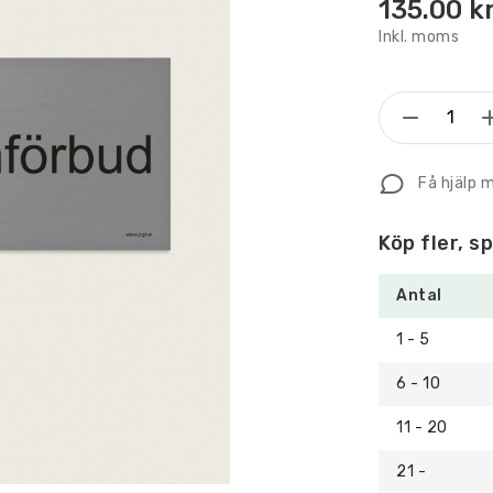
135.00
k
Inkl. moms
Trivsels
Telefon
mängd
Få hjälp 
Köp fler, s
Antal
1 - 5
6 - 10
11 - 20
21 -