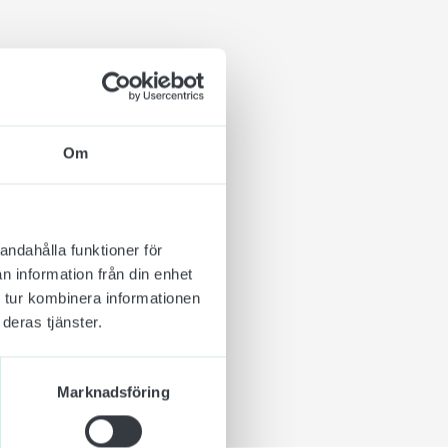
på platsen eller andra
 ordningsregler eller
 och
st synliga och
Om
d den.
utomhus som inomhus.
tejp.
andahålla funktioner för
det att använda
n information från din enhet
 tur kombinera informationen
deras tjänster.
Marknadsföring