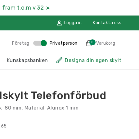
 fram t.o.m v.32
☀️
Logga in
Kontakta oss
0
Företag
Privatperson
Varukorg
des till i varukorgen
Kunskapsbanken
Designa din egen skylt
sskyltar
Hänvisningsskyltar
ssmaterial
Namnskyltar
lskylt Telefonförbud
ggdekoration
Återvinningsskyltar
 x 80 mm. Material: Alunox 1 mm
Till kassan
265