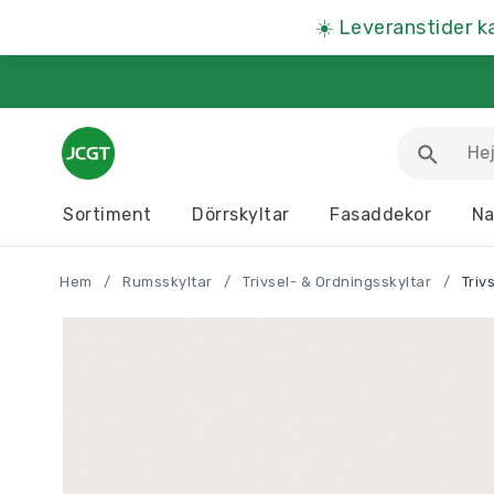
☀️
Leveranstider k
Sortiment
Dörrskyltar
Fasaddekor
Na
Arbetsmiljöskyltar
Djurskyltar
Hem
/
Rumsskyltar
/
Trivsel- & Ordningsskyltar
/
Triv
Informationstavlor
Kartor
Parkeringsskyltar
Presentartiklar
Produkter A – Ö >>