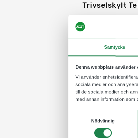
Trivselskylt T
En trivsel-/ordningssk
personer som tillfällig
förbud. En trivselskyl
bostadsrättsföreningar
Samtycke
relevanta för dess bud
Våra trivsel- och ordn
Denna webbplats använder 
Storleken är
225 x 8
Vi använder enhetsidentifierar
En förbudsskylt som sä
sociala medier och analysera 
telefon.
till de sociala medier och a
med annan information som du 
Samtyckesval
Nödvändig