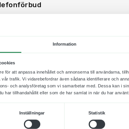
elefonförbud
ylt som underlättar för besökaren, personen som jobbar 
t arbetar på platsen att hitta rätt och ta till sig rådande
t sätts med fördel upp i kommersiella fastigheter, hyres-
 eller inom industrin. De bör placeras där de är som me
Information
skap. De kan sättas på en dörr, ovanför den eller bredvi
ingsskyltar tillverkas i alunox och kan monteras både 
cookies
0 mm
och de monteras med medföljande dubbelhäftande 
e för att anpassa innehållet och annonserna till användarna, tillh
ger att i denna lokal eller på denna plats är det förbju
vår trafik. Vi vidarebefordrar även sådana identifierare och anna
nnons- och analysföretag som vi samarbetar med. Dessa kan i sin
har tillhandahållit eller som de har samlat in när du har använt 
Inställningar
Statistik