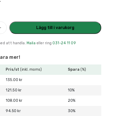
r
kylt
Lägg till i varukorg
g
med att handla.
Maila
eller ring
031-24 11 09
para mer!
Pris/st
(inkl. moms)
Spara
(%)
135.00 kr
121.50 kr
10%
108.00 kr
20%
94.50 kr
30%