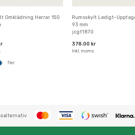
lt Omklädning Herrar 150
Rumsskylt Ledigt-Upptage
m
93 mm
jcgt1870
kr
378.00 kr
s
Inkl. moms
fler
salternativ