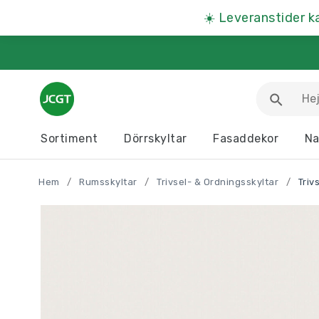
☀️
Leveranstider k
Sortiment
Dörrskyltar
Fasaddekor
Na
Arbetsmiljöskyltar
Djurskyltar
Hem
/
Rumsskyltar
/
Trivsel- & Ordningsskyltar
/
Triv
Informationstavlor
Kartor
Parkeringsskyltar
Presentartiklar
Produkter A – Ö >>