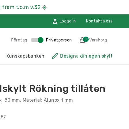
 fram t.o.m v.32
☀️
Logga in
Kontakta oss
0
Företag
Privatperson
Varukorg
des till i varukorgen
Kunskapsbanken
Designa din egen skylt
sskyltar
Hänvisningsskyltar
ssmaterial
Namnskyltar
lskylt Rökning tillåten
ggdekoration
Återvinningsskyltar
 x 80 mm. Material: Alunox 1 mm
Till kassan
257