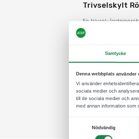
Trivselskylt Rö
En trivsel-/ordningssk
personer som tillfällig
förbud. En trivselskyl
bostadsrättsföreningar
relevanta för dess bud
Samtycke
Våra trivsel- och ordn
Storleken är
225 x 8
Denna webbplats använder 
En trivselskylt med sym
Vi använder enhetsidentifierar
att röka.
sociala medier och analysera 
till de sociala medier och a
med annan information som du 
Samtyckesval
Nödvändig