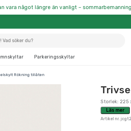
an vara något längre än vanligt – sommarbemanning
La
mnskyltar
Parkeringsskyltar
Dörrskyltar
Fasaddekor
Hu
selskylt Rökning tillåten
Kontrastmarkering
Kontorsskyltar
Mä
Trivse
Ramar & Skyltskåp
Rumsskyltar
Vä
Storlek: 225
Läs mer
Artikel nr.
jcgt