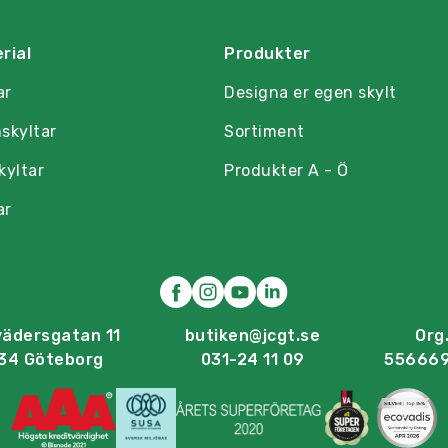
rial
Produkter
ar
Designa er egen skylt
skyltar
Sortiment
kyltar
Produkter A - Ö
ar
vädersgatan 11
butiken@jcgt.se
Org.
34 Göteborg
031-24 11 09
55666