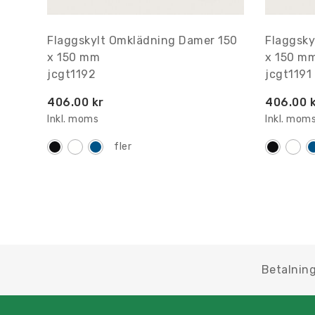
Flaggskylt Omklädning Damer 150
Flaggsky
x 150 mm
x 150 m
jcgt1192
jcgt1191
406.00 kr
406.00 
Inkl. moms
Inkl. mom
fler
Betalning