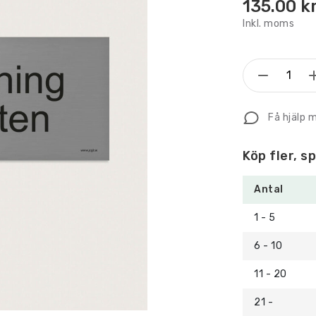
135.00
k
Inkl. moms
Trivsels
Röknin
tillåten
Få hjälp 
mängd
Köp fler, s
Antal
1 - 5
6 - 10
11 - 20
21 -