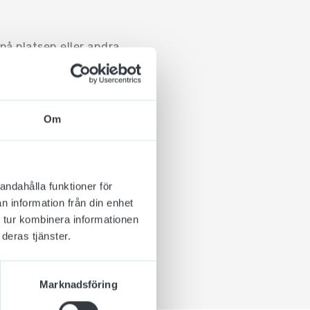
på platsen eller andra
 ordningsregler eller
 och
st synliga och
d den.
Om
utomhus som inomhus.
tejp.
 plats är det tillåtet
andahålla funktioner för
n information från din enhet
 tur kombinera informationen
deras tjänster.
Marknadsföring