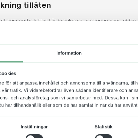
kning tillåten
ylt som underlättar för besökaren, personen som jobbar 
t arbetar på platsen att hitta rätt och ta till sig rådande
t sätts med fördel upp i kommersiella fastigheter, hyres-
 eller inom industrin. De bör placeras där de är som me
skap. De kan sättas på en dörr, ovanför den eller bredvi
Information
ingsskyltar tillverkas i alunox och kan monteras både 
0 mm
och de monteras med medföljande dubbelhäftande 
cookies
bol och text som förklarar att i detta rum eller på denna
e för att anpassa innehållet och annonserna till användarna, tillh
vår trafik. Vi vidarebefordrar även sådana identifierare och anna
nnons- och analysföretag som vi samarbetar med. Dessa kan i sin
har tillhandahållit eller som de har samlat in när du har använt 
Inställningar
Statistik