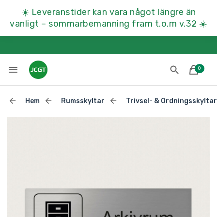
☀️
Leveranstider kan vara något längre än
vanligt – sommarbemanning fram t.o.m v.32
☀️
0
Hem
Rumsskyltar
Trivsel- & Ordningsskyltar
Lades till i varukorgen
Till kassan