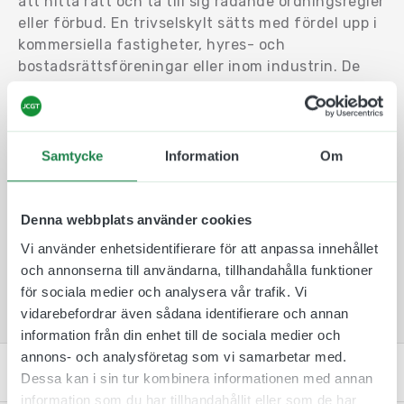
att hitta rätt och ta till sig rådande ordningsregler
eller förbud. En trivselskylt sätts med fördel upp i
kommersiella fastigheter, hyres- och
bostadsrättsföreningar eller inom industrin. De
bör placeras där de är som mest synliga och
relevanta för dess budskap. De kan sättas på en
dörr, ovanför den eller bredvid den.
Samtycke
Information
Om
Våra trivsel- och ordningsskyltar tillverkas i alunox
och kan monteras både utomhus som inomhus.
Storleken är
225 x 80 mm
och de monteras med
Denna webbplats använder cookies
medföljande dubbelhäftande tejp.
Vi använder enhetsidentifierare för att anpassa innehållet
En trivsel- & ordningsskylt med symbol och text
och annonserna till användarna, tillhandahålla funktioner
arkivrum som är vanligt på bibliotek eller kontor.
för sociala medier och analysera vår trafik. Vi
vidarebefordrar även sådana identifierare och annan
information från din enhet till de sociala medier och
annons- och analysföretag som vi samarbetar med.
Specifikation
Dessa kan i sin tur kombinera informationen med annan
information som du har tillhandahållit eller som de har