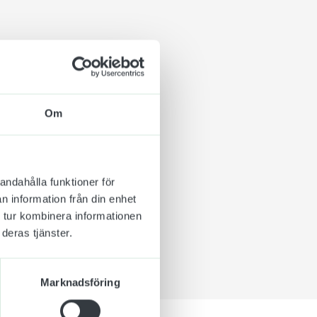
 funktion är. Vi
 ta till sig. Med dessa
e snyggare.
både inomhus och
Om
lplast, speciellt
 på. Är ytan ojämn
andahålla funktioner för
n information från din enhet
 tur kombinera informationen
deras tjänster.
Marknadsföring