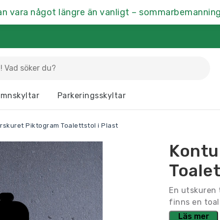
an vara något längre än vanligt – sommarbemanning
La
mnskyltar
Parkeringsskyltar
Dörrskyltar
Fasaddekor
Hu
rskuret Piktogram Toalettstol i Plast
Kontrastmarkering
Kontorsskyltar
Mä
Kontu
Ramar & Skyltskåp
Rumsskyltar
Vä
Toalet
En utskuren 
finns en toale
Läs mer