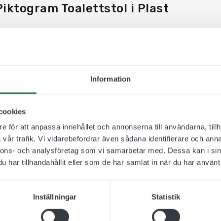
iktogram Toalettstol i Plast
m informerar på ett enkelt och tydligt sätt vad rummets
agna symboler som folk från hela världen kan förstå och
 skall kunna göra era lokaler mer tillgängliga och även lit
 i plast är vårt billigare alternativ och den är lämplig 
Information
 UV beständigt i ljusabsorberande icke reflekterande akry
era läsbarhet. Finns att välja mellan olika färger.
cookies
nderar vi en ren och plan yta som symbolerna kan sitta
e för att anpassa innehållet och annonserna till användarna, tillh
risken att symbolerna inte kommer sitta kvar.
vår trafik. Vi vidarebefordrar även sådana identifierare och anna
nnons- och analysföretag som vi samarbetar med. Dessa kan i sin
har tillhandahållit eller som de har samlat in när du har använt 
Inställningar
Statistik