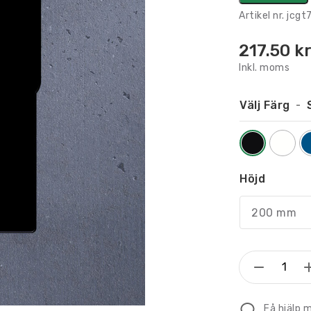
Artikel nr.
jcgt
217.50
k
Inkl. moms
Välj Färg
Höjd
200 mm
Konturs
Piktogr
Toaletts
Få hjälp 