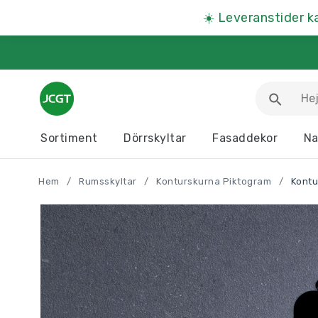
☀️
Leveranstider k
Sortiment
Dörrskyltar
Fasaddekor
Na
Arbetsmiljöskyltar
Djurskyltar
Hem
/
Rumsskyltar
/
Konturskurna Piktogram
/
Kontu
Informationstavlor
Kartor
Parkeringsskyltar
Presentartiklar
Produkter A – Ö >>