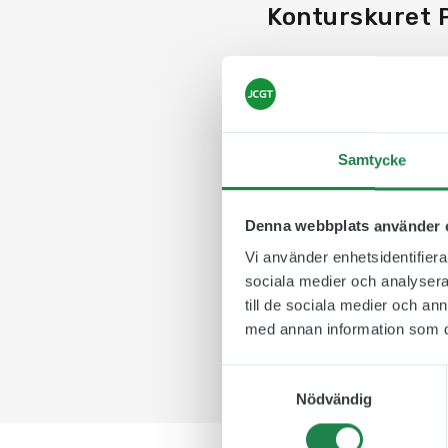
Konturskuret P
Våra utskurna piktogra
använder oss av vedert
symboler vill vi att ni
Konturskuret piktogram
Samtycke
utomhus. Materialet är
framtaget för att optim
Denna webbplats använder 
Vid montering rekomme
Vi använder enhetsidentifierar
eller smutsig så ökar 
sociala medier och analysera 
till de sociala medier och a
med annan information som du 
Samtyckesval
Nödvändig