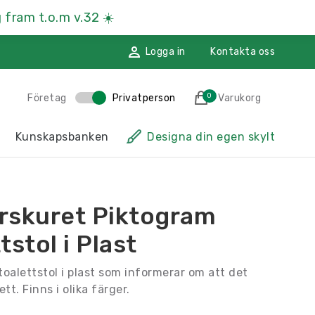
 fram t.o.m v.32
☀️
Logga in
Kontakta oss
0
Företag
Privatperson
Varukorg
des till i varukorgen
Kunskapsbanken
Designa din egen skylt
sskyltar
Hänvisningsskyltar
ssmaterial
Namnskyltar
rskuret Piktogram
ggdekoration
Återvinningsskyltar
tstol i Plast
Till kassan
toalettstol i plast som informerar om att det
tt. Finns i olika färger.