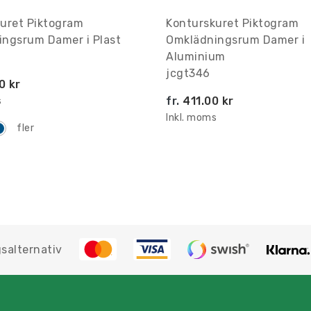
uret Piktogram
Konturskuret Piktogram
ngsrum Damer i Plast
Omklädningsrum Damer i
Aluminium
jcgt346
0 kr
fr.
411.00 kr
s
Inkl. moms
fler
salternativ