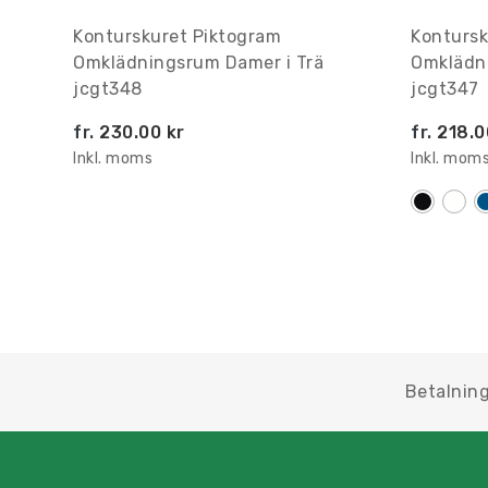
Konturskuret Piktogram
Kontursk
Omklädningsrum Damer i Trä
Omklädni
jcgt348
jcgt347
fr.
230.00 kr
fr.
218.0
Inkl. moms
Inkl. mom
Betalning