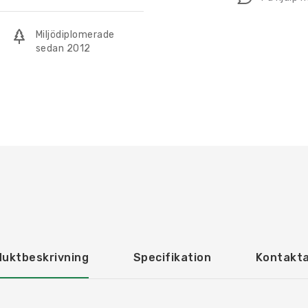
i
Plast
Miljödiplomerade
mängd
sedan 2012
duktbeskrivning
Specifikation
Kontakta