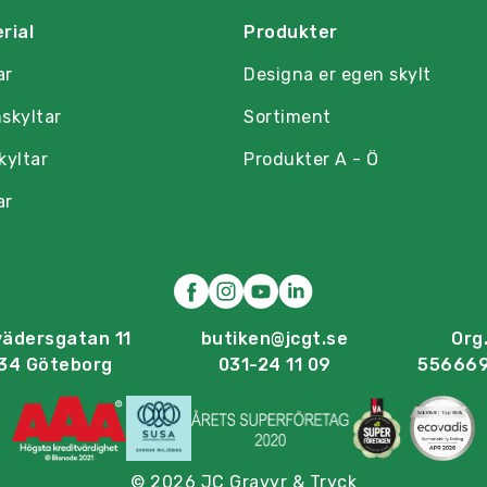
rial
Produkter
ar
Designa er egen skylt
skyltar
Sortiment
kyltar
Produkter A - Ö
ar
vädersgatan 11
butiken@jcgt.se
Org.
34 Göteborg
031-24 11 09
55666
© 2026 JC Gravyr & Tryck