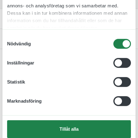
annons- och analysföretag som vi samarbetar med.
Dessa kan i sin tur kombinera informationen med annan
Specifikation
information som du har tillhandahållit eller som de har
samlat in när du har använt deras tjänster.
Samtyckesval
Kontakta oss
Nödvändig
Inställningar
Relaterade produkter
Statistik
Marknadsföring
Tillåt alla