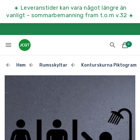
☀️
Leveranstider kan vara något längre än
vanligt – sommarbemanning fram t.o.m v.32
☀️
0
Hem
Rumsskyltar
Konturskurna Piktogram
Lades till i varukorgen
Till kassan