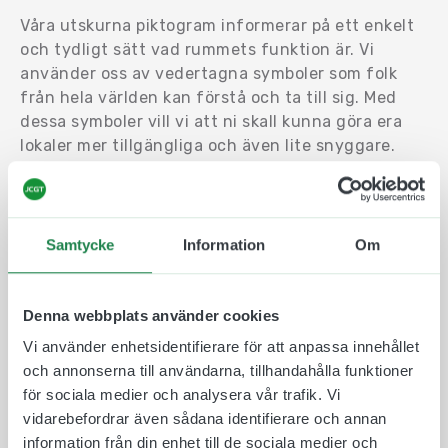
Våra utskurna piktogram informerar på ett enkelt
och tydligt sätt vad rummets funktion är. Vi
använder oss av vedertagna symboler som folk
från hela världen kan förstå och ta till sig. Med
dessa symboler vill vi att ni skall kunna göra era
lokaler mer tillgängliga och även lite snyggare.
Konturskuret piktogram i plast är vårt billigare
alternativ och den är lämplig både inomhus och
utomhus. Materialet är UV beständigt i
Samtycke
Information
Om
ljusabsorberande icke reflekterande akrylplast,
speciellt framtaget för att optimera läsbarhet.
Finns att välja mellan olika färger.
Denna webbplats använder cookies
Vid montering rekommenderar vi en ren och plan
Vi använder enhetsidentifierare för att anpassa innehållet
yta som symbolerna kan sitta på. Är ytan ojämn
och annonserna till användarna, tillhandahålla funktioner
eller smutsig så ökar risken att symbolerna inte
för sociala medier och analysera vår trafik. Vi
kommer sitta kvar.
vidarebefordrar även sådana identifierare och annan
information från din enhet till de sociala medier och