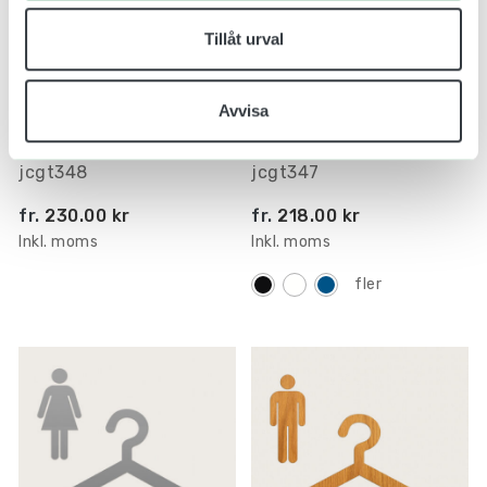
Tillåt urval
Konturskuret Piktogram
Konturskuret Piktogram
Avvisa
Omklädningsrum Damer i
Omklädningsrum Damer i
Trä
Plast
jcgt348
jcgt347
fr.
230.00 kr
fr.
218.00 kr
Inkl. moms
Inkl. moms
fler