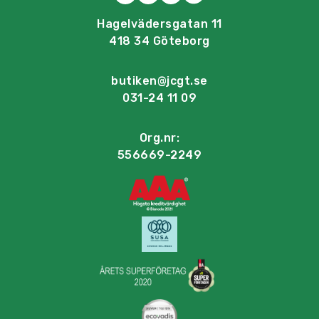
Hagelvädersgatan 11
418 34 Göteborg
butiken@jcgt.se
031-24 11 09
Org.nr:
556669-2249