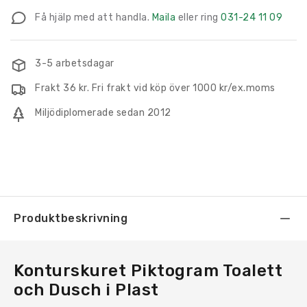
Toalett
Få hjälp med att handla.
Maila
eller ring
031-24 11 09
och
Dusch
i
3-5 arbetsdagar
Plast
Frakt 36 kr. Fri frakt vid köp över 1000 kr/ex.moms
mängd
Miljödiplomerade sedan 2012
Produktbeskrivning
Konturskuret Piktogram Toalett
och Dusch i Plast