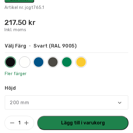
Artikel nr.
jcgt765.1
217.50
kr
Inkl. moms
Välj Färg
Svart (RAL 9005)
Fler färger
Höjd
200 mm
Konturskuret
Lägg till i varukorg
Piktogram