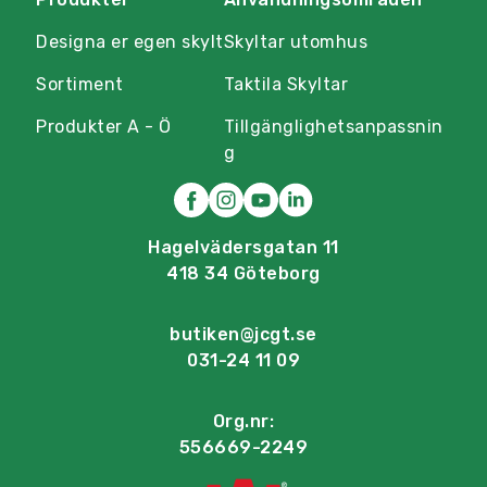
Designa er egen skylt
Skyltar utomhus
Sortiment
Taktila Skyltar
Produkter A - Ö
Tillgänglighetsanpassnin
g
Hagelvädersgatan 11
418 34 Göteborg
butiken@jcgt.se
031-24 11 09
Org.nr:
556669-2249