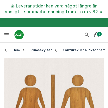
☀️
Leveranstider kan vara något längre än
vanligt – sommarbemanning fram t.o.m v.32
☀️
0
Hem
Rumsskyltar
Konturskurna Piktogram
Lades till i varukorgen
Till kassan