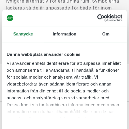
lyxigare alternativ för era unika rum. Symbolerna
lackeras så de är anpassade för både för inom-
och utomhusbruk.
Vid montering rekommenderar vi en ren och plan
yta som symbolerna kan sitta på. Är ytan ojämn
Samtycke
Information
Om
eller smutsig så ökar risken att symbolerna inte
kommer sitta kvar.
Denna webbplats använder cookies
Vi använder enhetsidentifierare för att anpassa innehållet
och annonserna till användarna, tillhandahålla funktioner
Specifikation
för sociala medier och analysera vår trafik. Vi
vidarebefordrar även sådana identifierare och annan
information från din enhet till de sociala medier och
Kontakta oss
annons- och analysföretag som vi samarbetar med.
Dessa kan i sin tur kombinera informationen med annan
information som du har tillhandahållit eller som de har
samlat in när du har använt deras tjänster.
Samtyckesval