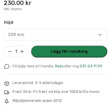
230.00
kr
Inkl. moms
Höjd
200 mm
Konturskuret
Lägg till i varukorg
Piktogram
Toalett
Få hjälp med att handla.
Maila
eller ring
031-24 11 09
i
Trä
mängd
Leveranstid: 3-5 arbetsdagar
Frakt 36 kr. Fri frakt vid köp över 1000 kr/Ex.moms
Miljödiplomerade sedan 2012