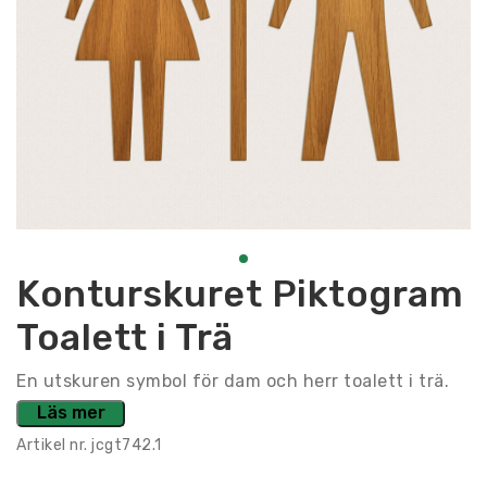
Konturskuret Piktogram
Toalett i Trä
En utskuren symbol för dam och herr toalett i trä.
Läs mer
Artikel nr.
jcgt742.1