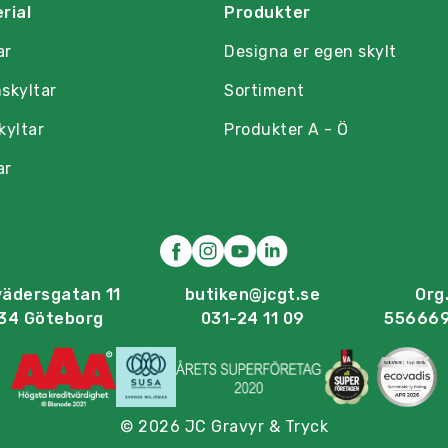
rial
Produkter
ar
Designa er egen skylt
skyltar
Sortiment
kyltar
Produkter A - Ö
ar
vädersgatan 11
butiken@jcgt.se
Org.
34 Göteborg
031-24 11 09
55666
© 2026 JC Gravyr & Tryck