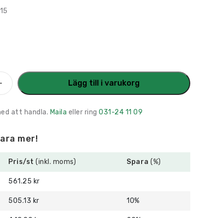
115
r
am
Lägg till i varukorg
s
med att handla.
Maila
eller ring
031-24 11 09
para mer!
Pris/st
(inkl. moms)
Spara
(%)
561.25 kr
505.13 kr
10%