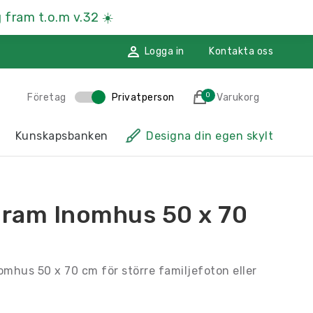
 fram t.o.m v.32
☀️
Logga in
Kontakta oss
0
Företag
Privatperson
Varukorg
des till i varukorgen
Kunskapsbanken
Designa din egen skylt
sskyltar
Hänvisningsskyltar
ssmaterial
Namnskyltar
ram Inomhus 50 x 70
ggdekoration
Återvinningsskyltar
Till kassan
mhus 50 x 70 cm för större familjefoton eller