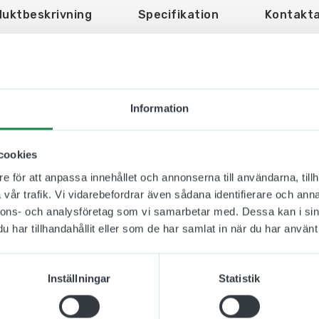
duktbeskrivning
Specifikation
Kontakta
hus 50 x 70 cm
Information
en klassiska snäppramen i aluminium som är skapad för
ig på filmaffischer och posters. Denna ramtyp skapar e
 Eftersom den är tillverkad i aluminium så rostar den ej.
cookies
ns teknik.
e för att anpassa innehållet och annonserna till användarna, tillh
vår trafik. Vi vidarebefordrar även sådana identifierare och anna
nnons- och analysföretag som vi samarbetar med. Dessa kan i sin
har tillhandahållit eller som de har samlat in när du har använt 
Inställningar
Statistik