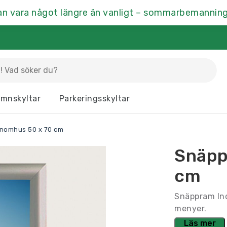
an vara något längre än vanligt – sommarbemanning
La
mnskyltar
Parkeringsskyltar
Dörrskyltar
Fasaddekor
Hu
nomhus 50 x 70 cm
Kontrastmarkering
Kontorsskyltar
Mä
Snäpp
Ramar & Skyltskåp
Rumsskyltar
Vä
cm
Snäppram Ino
menyer.
Läs mer