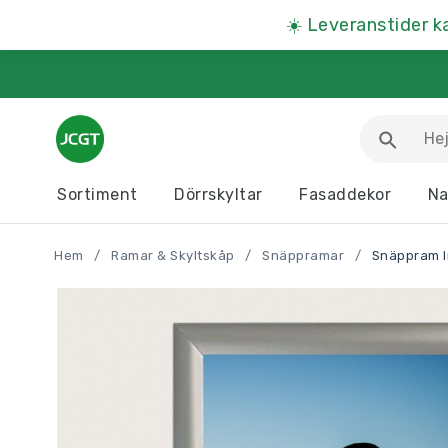
☀️
Leveranstider k
Sortiment
Dörrskyltar
Fasaddekor
Na
Arbetsmiljöskyltar
Djurskyltar
Hem
/
Ramar & Skyltskåp
/
Snäppramar
/
Snäppram I
Informationstavlor
Kartor
Parkeringsskyltar
Presentartiklar
Produkter A – Ö >>