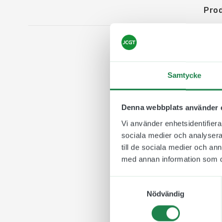
Pro
Snäppram Inom
Samtycke
En annan variant av d
storlek passar är vanl
ert motiv och budskap.
Denna webbplats använder 
motivet pga snäpprame
Vi använder enhetsidentifierar
Ramtjocklek: 25 mm
sociala medier och analysera 
till de sociala medier och a
med annan information som du 
Samtyckesval
Nödvändig