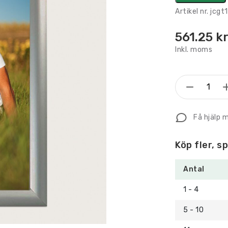
Artikel nr.
jcgt
561.25
k
Inkl. moms
Snäppr
Inomhu
50
Få hjälp 
x
70
Köp fler, s
cm
mängd
Antal
1 - 4
5 - 10