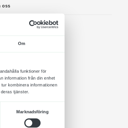
 oss
Om
 inomhusbruk. Denna
n snygg inramning av
 Enkel att byta ut
andahålla funktioner för
n information från din enhet
 tur kombinera informationen
deras tjänster.
Marknadsföring