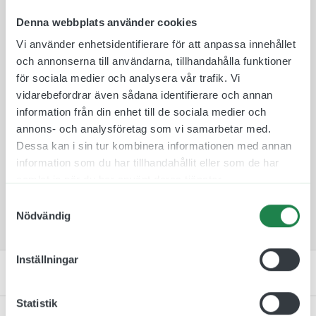
eller på ett stängsel. Det går även att välja dekal
Denna webbplats använder cookies
som material, den har en självhäftande baksida
Vi använder enhetsidentifierare för att anpassa innehållet
och sätts enkelt upp på en ren och plan yta, som
och annonserna till användarna, tillhandahålla funktioner
en dörr eller vägg.
för sociala medier och analysera vår trafik. Vi
Våra övervakningsskyltar tillverkas i de bästa och
vidarebefordrar även sådana identifierare och annan
mest miljövänliga material som finns på
information från din enhet till de sociala medier och
marknaden. Tillverkningen sker i Göteborg och har
annons- och analysföretag som vi samarbetar med.
ni några frågor eller önskemål så är ni välkomna
Dessa kan i sin tur kombinera informationen med annan
att höra av er.
information som du har tillhandahållit eller som de har
samlat in när du har använt deras tjänster.
Notera att våra dekaler sälj i paket på 5 st.
Samtyckesval
Dessa säljs med andra ord inte styckvis!
Nödvändig
Inställningar
Artikelnummer & Material
Statistik