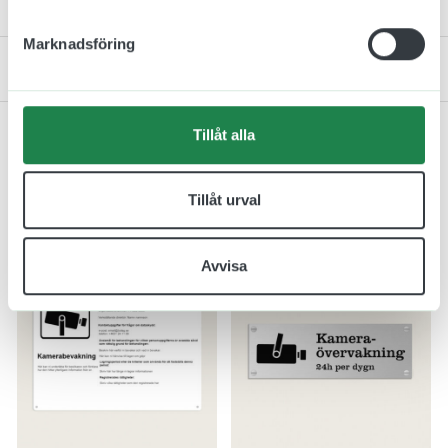
Specifiktaion
Marknadsföring
Kontakta oss
Tillåt alla
Relaterade produkter
Tillåt urval
Avvisa