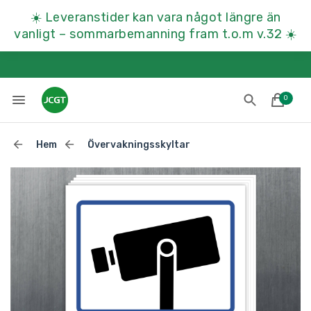
☀️
Leveranstider kan vara något längre än
vanligt – sommarbemanning fram t.o.m v.32
☀️
0
Hem
Övervakningsskyltar
Lades till i varukorgen
Till kassan