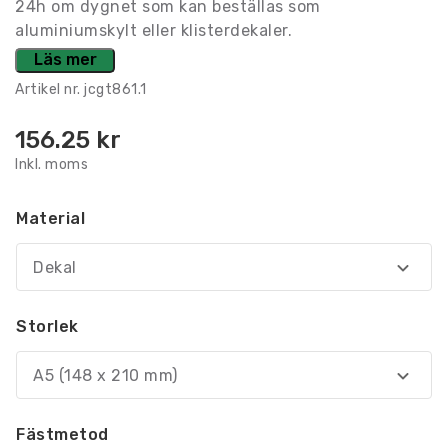
24h om dygnet som kan beställas som
aluminiumskylt eller klisterdekaler.
Läs mer
Artikel nr.
jcgt861.1
156.25
kr
Inkl. moms
Material
Dekal
Storlek
A5 (148 x 210 mm)
Fästmetod