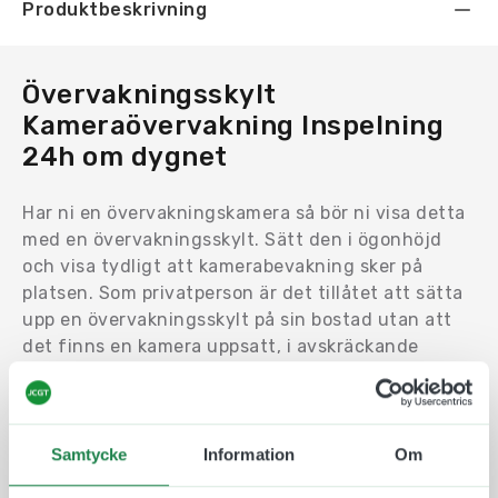
Produktbeskrivning
Övervakningsskylt
Kameraövervakning Inspelning
24h om dygnet
Har ni en övervakningskamera så bör ni visa detta
med en övervakningsskylt. Sätt den i ögonhöjd
och visa tydligt att kamerabevakning sker på
platsen. Som privatperson är det tillåtet att sätta
upp en övervakningsskylt på sin bostad utan att
det finns en kamera uppsatt, i avskräckande
syfte.
Övervakningsskyltar i aluminium kan monteras
utomhus likväl som utomhus och vi erbjuder ett
Samtycke
Information
Om
flertal olika val av fästmetod så ni kan sätta upp
skylten där den passar er. Som på en vägg, dörr