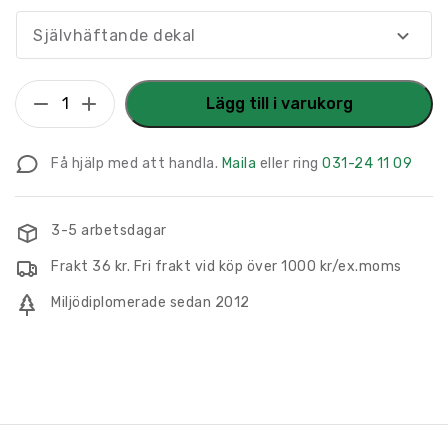
Självhäftande dekal
Övervakningsskylt
Lägg till i varukorg
Kameraövervakning
Inspelning
Få hjälp med att handla.
Maila
eller ring
031-24 11 09
24h
om
dygnet
3-5 arbetsdagar
mängd
Frakt 36 kr. Fri frakt vid köp över 1000 kr/ex.moms
Miljödiplomerade sedan 2012