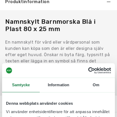
Produktinformation
Namnskylt Barnmorska Blå i
Plast 80 x 25 mm
En namnskylt för vård eller vårdpersonal som
kunden kan köpa som den är eller designa själv
efter eget huvud. Önskar ni byta färg, typsnitt på
texten eller lägga in en symbol så finns det
möjligheter till det. En namnbricka vården fästs
vanligtvis på klädseln med en militärklämma, men
det går också att få den med nål eller magnet på.
Samtycke
Information
Om
Kontakta oss
Denna webbplats använder cookies
Vi använder enhetsidentifierare för att anpassa innehållet