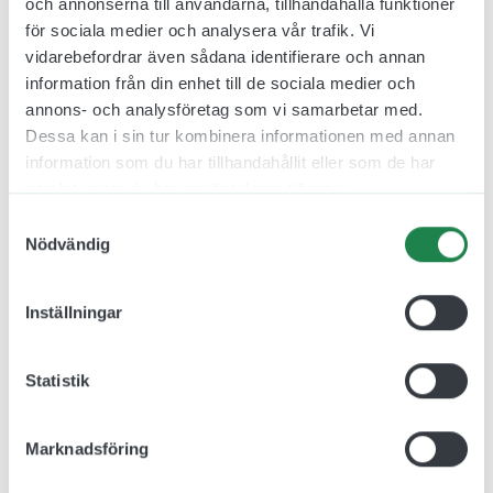
och annonserna till användarna, tillhandahålla funktioner
för sociala medier och analysera vår trafik. Vi
vidarebefordrar även sådana identifierare och annan
information från din enhet till de sociala medier och
Relaterade produkter
annons- och analysföretag som vi samarbetar med.
Dessa kan i sin tur kombinera informationen med annan
information som du har tillhandahållit eller som de har
samlat in när du har använt deras tjänster.
Samtyckesval
Nödvändig
Inställningar
Statistik
Namnskylt i Svart Läder
Namnskylt i Mörkbrunt
82 x 44 mm
Läder 82 x 44 mm
jcgt5199
jcgt5198
Marknadsföring
173.00 kr
173.00 kr