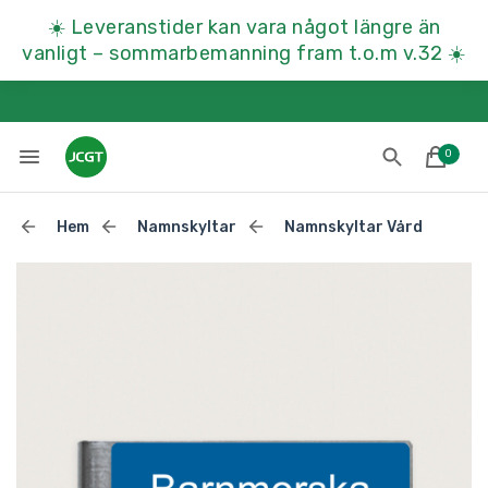
☀️
Leveranstider kan vara något längre än
vanligt – sommarbemanning fram t.o.m v.32
☀️
0
Hem
Namnskyltar
Namnskyltar Vård
Lades till i varukorgen
Till kassan