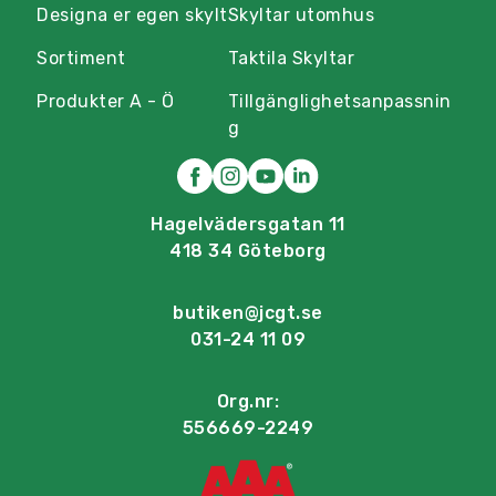
Designa er egen skylt
Skyltar utomhus
Sortiment
Taktila Skyltar
Produkter A - Ö
Tillgänglighetsanpassnin
g
Hagelvädersgatan 11
418 34 Göteborg
butiken@jcgt.se
031-24 11 09
Org.nr:
556669-2249