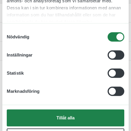
annons- och analysföretag som vi samarbetar med.
Dessa kan i sin tur kombinera informationen med annan
Specifikation
information som du har tillhandahållit eller som de har
samlat in när du har använt deras tjänster.
Samtyckesval
Monteringsinstruktion
Nödvändig
Kontakta oss
Inställningar
Statistik
Relaterade produkter
Marknadsföring
Tillåt alla