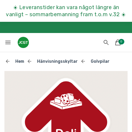
☀️
Leveranstider kan vara något längre än
vanligt – sommarbemanning fram t.o.m v.32
☀️
0
Hem
Hänvisningsskyltar
Golvpilar
Lades till i varukorgen
Till kassan