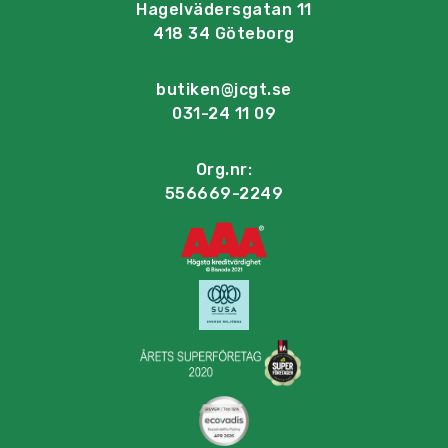
Hagelvädersgatan 11
418 34 Göteborg
butiken@jcgt.se
031-24 11 09
Org.nr:
556669-2249