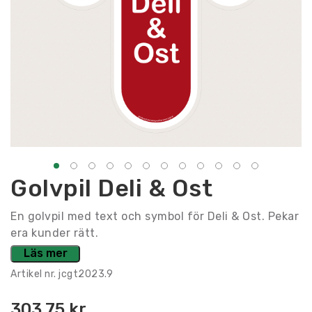
Golvpil Deli & Ost
En golvpil med text och symbol för Deli & Ost. Pekar
era kunder rätt.
Läs mer
Artikel nr.
jcgt2023.9
303.75
kr