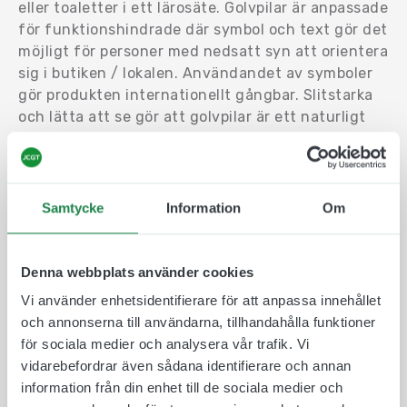
eller toaletter i ett lärosäte. Golvpilar är anpassade
för funktionshindrade där symbol och text gör det
möjligt för personer med nedsatt syn att orientera
sig i butiken / lokalen. Användandet av symboler
gör produkten internationellt gångbar. Slitstarka
och lätta att se gör att golvpilar är ett naturligt
val och komplement till övrig hänvisande
skyltning.
Golvpilen är designad och tillverkas hos oss i
Samtycke
Information
Om
Göteborg. Den tillverkas i en slitstark golvvinyl och
förses sedan med ett skyddande laminat som
sticker ut från skylten och får den att sitta bättre
Denna webbplats använder cookies
på ert golv.
Vi använder enhetsidentifierare för att anpassa innehållet
Känner ni er osäkra inför monteringen av golvpilen
och annonserna till användarna, tillhandahålla funktioner
så hittar ni allt ni behöver under fliken
för sociala medier och analysera vår trafik. Vi
Monteringsinstruktioner.
vidarebefordrar även sådana identifierare och annan
information från din enhet till de sociala medier och