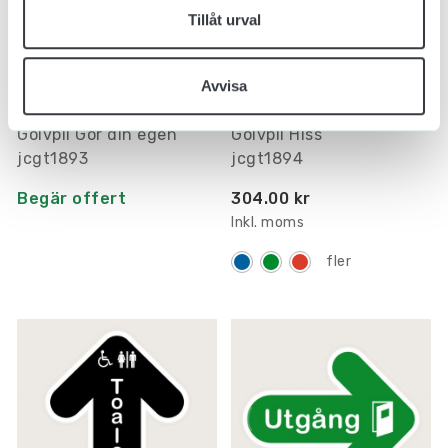
Tillåt urval
Avvisa
Golvpil Gör din egen
Golvpil Hiss
jcgt1893
jcgt1894
Begär offert
304.00 kr
Inkl. moms
fler