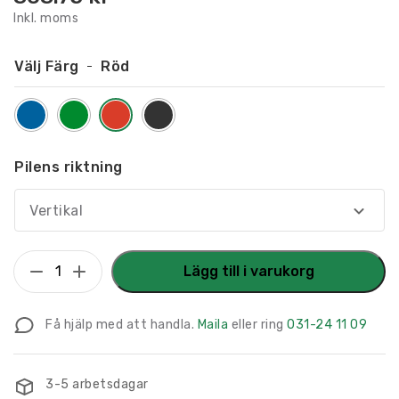
Inkl. moms
Välj Färg
Röd
Pilens riktning
Vertikal
Golvpil
Lägg till i varukorg
Deli
&
Få hjälp med att handla.
Maila
eller ring
031-24 11 09
Ost
mängd
3-5 arbetsdagar