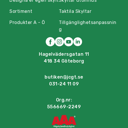
Designa er egen skylt
Skyltar utomhus
Sortiment
Taktila Skyltar
Produkter A - Ö
Tillgänglighetsanpassnin
g
Hagelvädersgatan 11
418 34 Göteborg
butiken@jcgt.se
031-24 11 09
Org.nr:
556669-2249