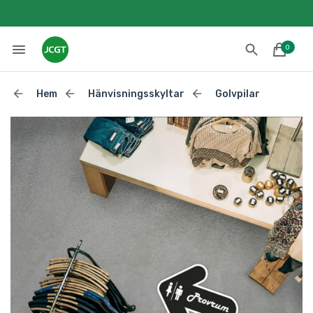
0
Hem
Hänvisningsskyltar
Golvpilar
Lades till i varukorgen
Till kassan