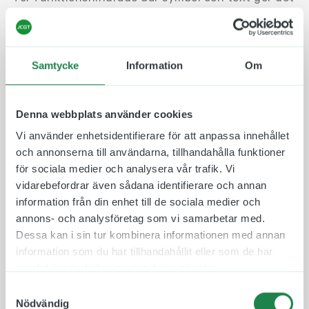
möjligt för personer med nedsatt syn att orientera
sig i butiken / lokalen. Användandet av symboler
gör produkten internationellt gångbar. Slitstarka
och lätta att se gör att golvpilar är ett naturligt
Samtycke
Information
Om
val och komplement till övrig hänvisande
skyltning.
Denna webbplats använder cookies
Här kan ni designa er egna unika golvpil. Ladda
Vi använder enhetsidentifierare för att anpassa innehållet
gärna upp en egen bild eller logga och så
och annonserna till användarna, tillhandahålla funktioner
återkommer vi med ett designförslag och en
för sociala medier och analysera vår trafik. Vi
offert. Har ni några frågpr så är ni välkomna att
vidarebefordrar även sådana identifierare och annan
höra av er till oss, vi hjälper er gärna.
information från din enhet till de sociala medier och
Golvpilen tillverkas och skickas från oss i
annons- och analysföretag som vi samarbetar med.
Göteborg. Den tillverkas i en slitstark golvvinyl och
Dessa kan i sin tur kombinera informationen med annan
förses sedan med ett skyddande laminat ovanpå
information som du har tillhandahållit eller som de har
som sticker ut från dekalen och får den att sitta
samlat in när du har använt deras tjänster.
bättre på ert golv.
Samtyckesval
Nödvändig