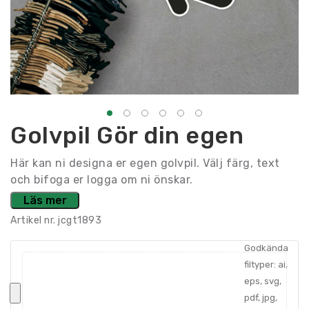
Golvpil Gör din egen
Här kan ni designa er egen golvpil. Välj färg, text
och bifoga er logga om ni önskar.
Läs mer
Artikel nr.
jcgt1893
Godkända
filtyper: ai,
eps, svg,
pdf, jpg,