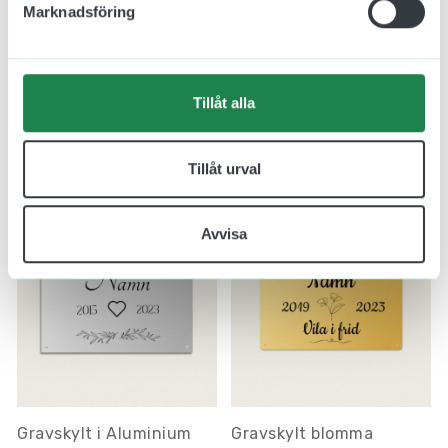
Marknadsföring
Gravskylt Mässing 100 x
Gravskylt Mässing 200 x
100 mm
120 mm
Tillåt alla
535.00 kr
958.00 kr
Inkl. moms
Inkl. moms
Tillåt urval
Designa skylt
Designa skylt
Avvisa
Gravskylt i Aluminium
Gravskylt blomma