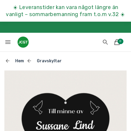
☀️
Leveranstider kan vara något längre än
vanligt – sommarbemanning fram t.o.m v.32
☀️
0
Hem
Gravskyltar
Lades till i varukorgen
Till kassan