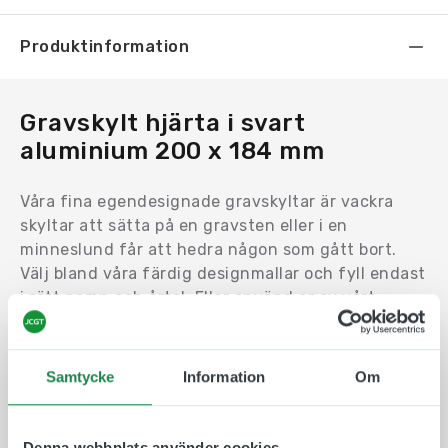
Produktinformation
Gravskylt hjärta i svart
aluminium 200 x 184 mm
Våra fina egendesignade gravskyltar är vackra
skyltar att sätta på en gravsten eller i en
minneslund får att hedra någon som gått bort.
Välj bland våra färdig designmallar och fyll endast
i rätt namn och årtal. Eller använd er av vårt
skyltverktyg där ni kan designa gravskylten från
grunden. Välj mellan olika material, former,
typsnitt och symboler.
Samtycke
Information
Om
Tillverkningen sker i våra lokaler i Göteborg och vi
strävar efter bästa kvalitet och ett miljövänligt
Denna webbplats använder cookies