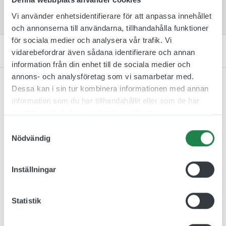
arbetssätt.
Vi använder enhetsidentifierare för att anpassa innehållet
och annonserna till användarna, tillhandahålla funktioner
för sociala medier och analysera vår trafik. Vi
Kontakta oss
vidarebefordrar även sådana identifierare och annan
information från din enhet till de sociala medier och
annons- och analysföretag som vi samarbetar med.
Dessa kan i sin tur kombinera informationen med annan
information som du har tillhandahållit eller som de har
samlat in när du har använt deras tjänster.
Relaterade produkter
Samtyckesval
Nödvändig
Inställningar
Statistik