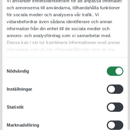
Vi använder enhetsidentifierare för att anpassa innehållet
och annonserna till användarna, tillhandahålla funktioner
för sociala medier och analysera vår trafik. Vi
vidarebefordrar även sådana identifierare och annan
Relaterade produkter
information från din enhet till de sociala medier och
annons- och analysföretag som vi samarbetar med.
Dessa kan i sin tur kombinera informationen med annan
information som du har tillhandahållit eller som de har
samlat in när du har använt deras tjänster.
Samtyckesval
Nödvändig
Inställningar
Statistik
Parkeringsskylt Fri höjd
Parkeringsskylt Max höjd
500 x 200 mm
500 x 200 mm
jcgt335
jcgt334
Marknadsföring