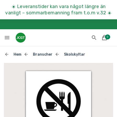
☀️
Leveranstider kan vara något längre än
vanligt – sommarbemanning fram t.o.m v.32
☀️
0
Hem
Branscher
Skolskyltar
Lades till i varukorgen
Till kassan