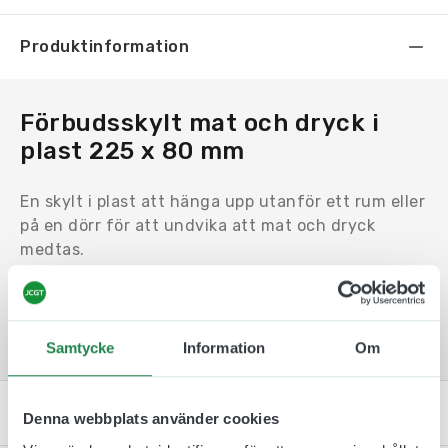
Produktinformation
Förbudsskylt mat och dryck i
plast 225 x 80 mm
En skylt i plast att hänga upp utanför ett rum eller
på en dörr för att undvika att mat och dryck
medtas.
Genom att använda redigeringsverktyget kan ni
själv bestämma vad som ska stå på texten samt
vilket utseende skylten ska ha.
Samtycke
Information
Om
Kontakta oss
Denna webbplats använder cookies