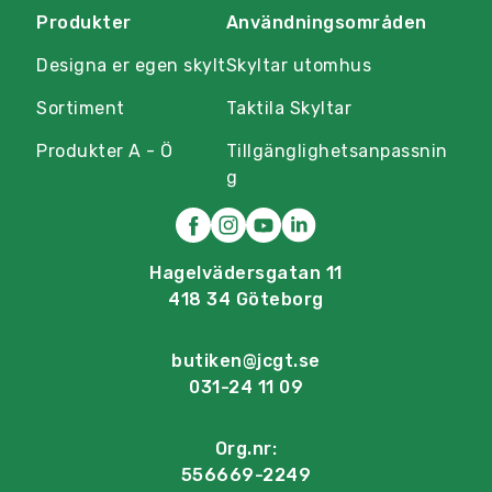
Produkter
Användningsområden
Designa er egen skylt
Skyltar utomhus
Sortiment
Taktila Skyltar
Produkter A - Ö
Tillgänglighetsanpassnin
g
Hagelvädersgatan 11
418 34 Göteborg
butiken@jcgt.se
031-24 11 09
Org.nr:
556669-2249