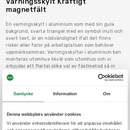
Varningsskylt Kraftigt
magnetfält
En varningsskylt i aluminium som med sin gula
bakgrund, svarta triangel med en symbol inuti och
svart text, är en nödvändighet ifall det finns
risker eller faror på arbetsplatsen som behöver
uppmärksammas. Varningsskyltar i aluminium kan
monteras utomhus likväl som utomhus och vi
erbjuder ett flertal olika val av fästmetod så ni
kan sätta upp skylten där den passar er. Som på en
vägg, dörr eller på ett stängsel. Det går även att
välja dekal som material, den har en självhäftande
baksida och sätts enkelt upp på en ren och plan
Samtycke
Information
Om
yta, som en dörr eller vägg.
Vi följer Arbetsmiljöverkets riktlinjer vid
Denna webbplats använder cookies
utförandet av våra påbudsskyltar och de tillverkas
Vi använder enhetsidentifierare för att anpassa innehållet
i de bästa och mest miljövänliga material som