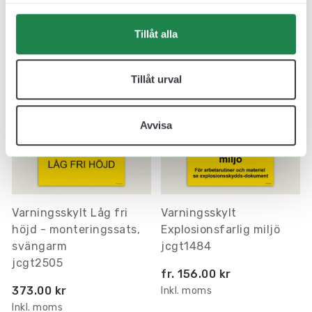
Relaterade produkter
Tillåt alla
Tillåt urval
Avvisa
Varningsskylt Låg fri
Varningsskylt
höjd - monteringssats,
Explosionsfarlig miljö
svängarm
jcgt1484
jcgt2505
fr.
156.00 kr
373.00 kr
Inkl. moms
Inkl. moms