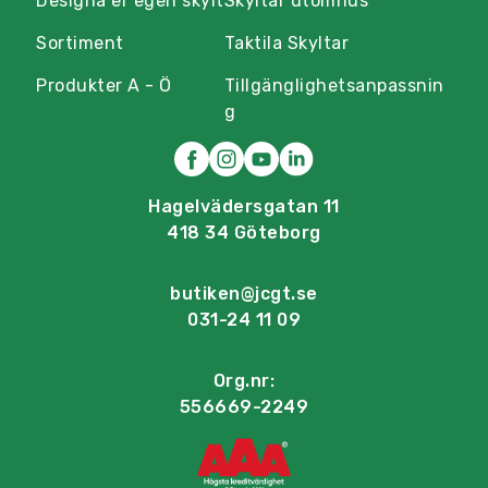
Designa er egen skylt
Skyltar utomhus
Sortiment
Taktila Skyltar
Produkter A - Ö
Tillgänglighetsanpassnin
g
Hagelvädersgatan 11
418 34 Göteborg
butiken@jcgt.se
031-24 11 09
Org.nr:
556669-2249