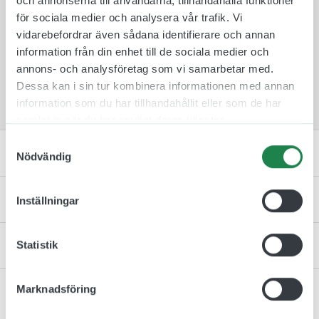
och annonserna till användarna, tillhandahålla funktioner
finns på marknaden. Tillverkningen sker i Göteborg
för sociala medier och analysera vår trafik. Vi
och har ni några frågor eller önskemål så är ni
vidarebefordrar även sådana identifierare och annan
välkomna att höra av er.
information från din enhet till de sociala medier och
annons- och analysföretag som vi samarbetar med.
Notera att våra dekaler sälj i paket på 5 st.
Dessa kan i sin tur kombinera informationen med annan
Dessa säljs med andra ord inte styckvis!
information som du har tillhandahållit eller som de har
samlat in när du har använt deras tjänster.
Samtyckesval
Artikelnummer & Material
Nödvändig
Specifiktaion
Inställningar
Kontakta oss
Statistik
Marknadsföring