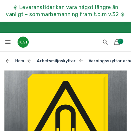
☀️
Leveranstider kan vara något längre än
vanligt – sommarbemanning fram t.o.m v.32
☀️
0
Hem
Arbetsmiljöskyltar
Varningsskyltar arb
Lades till i varukorgen
Till kassan