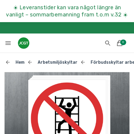
☀️
Leveranstider kan vara något längre än
vanligt – sommarbemanning fram t.o.m v.32
☀️
0
Hem
Arbetsmiljöskyltar
Förbudsskyltar arbe
Lades till i varukorgen
Till kassan