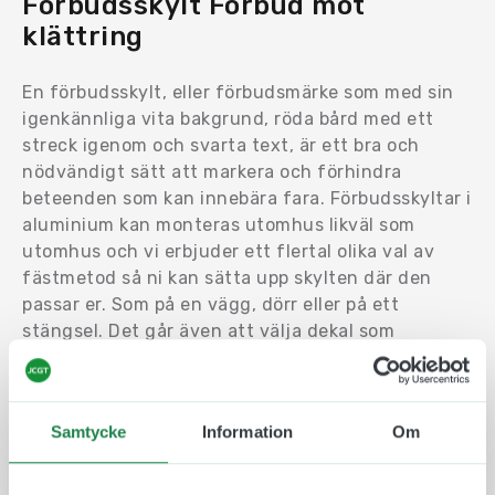
Förbudsskylt Förbud mot
klättring
En förbudsskylt, eller förbudsmärke som med sin
igenkännliga vita bakgrund, röda bård med ett
streck igenom och svarta text, är ett bra och
nödvändigt sätt att markera och förhindra
beteenden som kan innebära fara. Förbudsskyltar i
aluminium kan monteras utomhus likväl som
utomhus och vi erbjuder ett flertal olika val av
fästmetod så ni kan sätta upp skylten där den
passar er. Som på en vägg, dörr eller på ett
stängsel. Det går även att välja dekal som
material, den har en självhäftande baksida och
sätts enkelt upp på en ren och plan yta, som en
dörr eller vägg.
Samtycke
Information
Om
Vi följer Arbetsmiljöverkets riktlinjer vid
utförandet av våra förbudsskyltar och