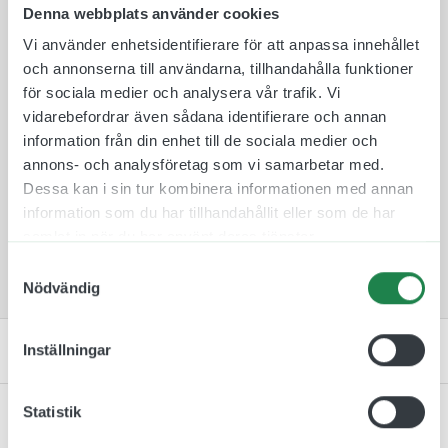
förbudsdekaler och de tillverkas i de bästa och
Denna webbplats använder cookies
mest miljövänliga material som finns på
Vi använder enhetsidentifierare för att anpassa innehållet
marknaden. Tillverkningen sker i Göteborg och har
och annonserna till användarna, tillhandahålla funktioner
ni några frågor eller önskemål så är ni välkomna
för sociala medier och analysera vår trafik. Vi
att höra av er.
vidarebefordrar även sådana identifierare och annan
information från din enhet till de sociala medier och
Denna skylt följer ISO 7010, en internationell
annons- och analysföretag som vi samarbetar med.
standard när det kommer till design och form av
Dessa kan i sin tur kombinera informationen med annan
säkerhetsskyltar. Denna symbol har nummer
P009
.
information som du har tillhandahållit eller som de har
Notera att våra dekaler sälj i paket på 5 st.
samlat in när du har använt deras tjänster.
Dessa säljs med andra ord inte styckvis!
Samtyckesval
Nödvändig
Artikelnummer & Material
Inställningar
Statistik
Specifikation