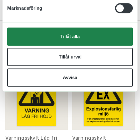
Marknadsföring
Kontakta oss
Tillåt alla
Relaterade produkter
Tillåt urval
Avvisa
Varningsskylt Låg fri
Varningsskylt