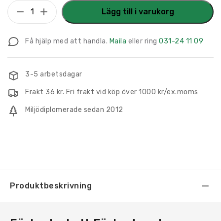
Förbudsskylt
Lägg till i varukorg
Förbud
mot
Få hjälp med att handla.
Maila
eller ring
031-24 11 09
klättring
mängd
3-5 arbetsdagar
Frakt 36 kr. Fri frakt vid köp över 1000 kr/ex.moms
Miljödiplomerade sedan 2012
Produktbeskrivning