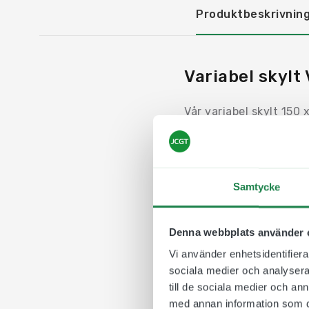
Produktbeskrivnin
Variabel skylt
Vår variabel skylt 150
eller toalett. Det är e
att inte använda för 
Skylten består av en a
Samtycke
status/meddelande på 
Tips på vad man kan skr
/ Upptagen | På /Av |
Denna webbplats använder 
Vi använder enhetsidentifierar
sociala medier och analysera 
till de sociala medier och a
med annan information som du 