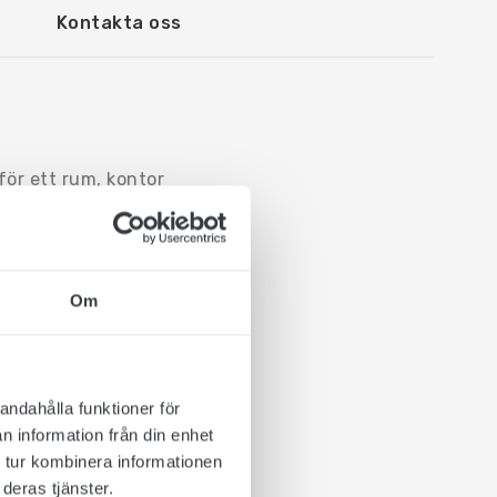
Kontakta oss
för ett rum, kontor
jer text. OBS! Tänk på
n).
t kan ändra
Om
lhäftande tejp+skruv.
om in / Stör ej | Ledig
andahålla funktioner för
n information från din enhet
 tur kombinera informationen
deras tjänster.