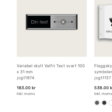
Variabel skylt Valfri Text svart 100
Flaggsky
x 31 mm
symbole
jcgt1874
jcgt1137
183.00 kr
538.00 k
Inkl. moms
Inkl. mom