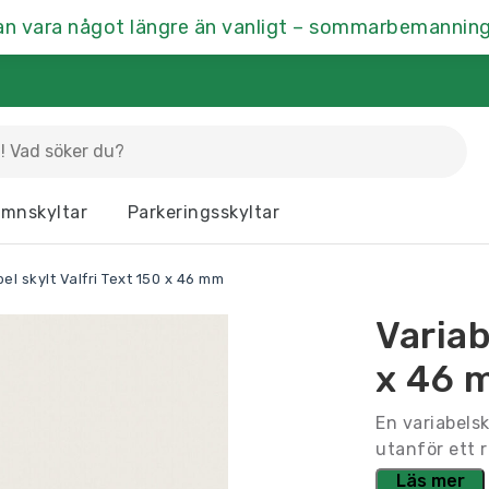
an vara något längre än vanligt – sommarbemanning
La
mnskyltar
Parkeringsskyltar
Dörrskyltar
Fasaddekor
Hu
el skylt Valfri Text 150 x 46 mm
Kontrastmarkering
Kontorsskyltar
Mä
Variab
Ramar & Skyltskåp
Rumsskyltar
Vä
x 46 
En variabels
utanför ett r
Läs mer