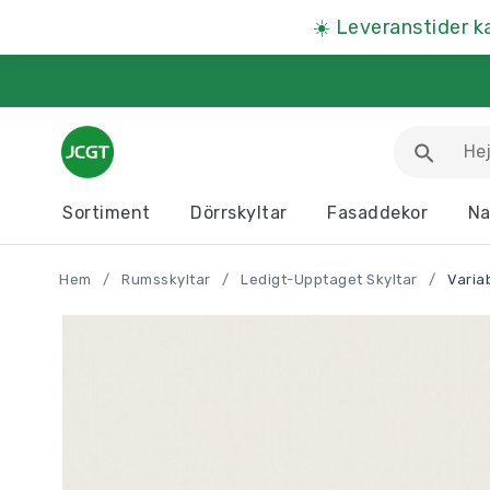
☀️
Leveranstider k
Sortiment
Dörrskyltar
Fasaddekor
Na
Arbetsmiljöskyltar
Djurskyltar
Hem
/
Rumsskyltar
/
Ledigt-Upptaget Skyltar
/
Variab
Informationstavlor
Kartor
Parkeringsskyltar
Presentartiklar
Produkter A – Ö >>