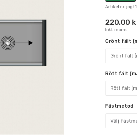
Artikel nr.
jcgt
220.00
k
Inkl. moms
Grönt fält (
Rött fält (m
Fästmetod
Välj fästm