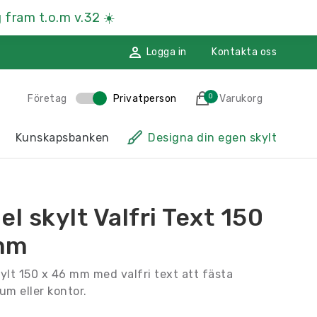
 fram t.o.m v.32
☀️
Logga in
Kontakta oss
0
Företag
Privatperson
Varukorg
des till i varukorgen
Kunskapsbanken
Designa din egen skylt
sskyltar
Hänvisningsskyltar
ssmaterial
Namnskyltar
el skylt Valfri Text 150
ggdekoration
Återvinningsskyltar
mm
Till kassan
kylt 150 x 46 mm med valfri text att fästa
um eller kontor.