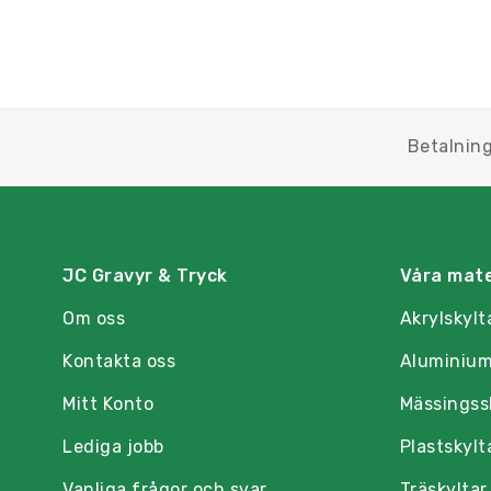
Betalning
JC Gravyr & Tryck
Våra mate
Om oss
Akrylskylt
Kontakta oss
Aluminium
Mitt Konto
Mässingss
Lediga jobb
Plastskylt
Vanliga frågor och svar
Träskyltar