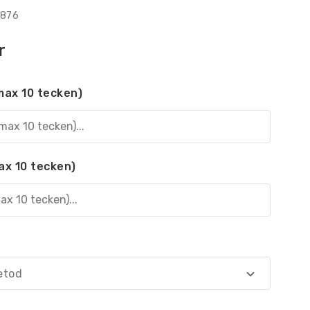
1876
r
max 10 tecken)
ax 10 tecken)
etod