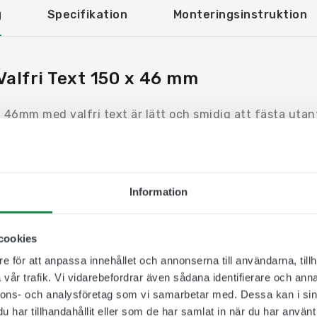
g
Specifikation
Monteringsinstruktion
 Valfri Text 150 x 46 mm
 x 46mm med valfri text är lätt och smidig att fästa utan
n flexibel och anpassningsbar skylt eftersom ni själva väl
långa ord eftersom utrymmet är begränsat (max 10 tecke
luminiumprofil och en tillhörande plastbricka så man lät
Information
rummet. Välj mellan fästmetoderna magnet eller dubbe
iva i de olika fälten: Här / Inte Här | Ledigt / Möte | K
 Ledigt / Bokat | Vacant / Occupied
cookies
e för att anpassa innehållet och annonserna till användarna, tillh
vår trafik. Vi vidarebefordrar även sådana identifierare och anna
nnons- och analysföretag som vi samarbetar med. Dessa kan i sin
har tillhandahållit eller som de har samlat in när du har använt 