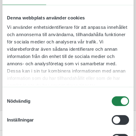
aluminiumskylten så den är synlig från två håll.
Plastskyltarna finns i 10 olika färger att välja
mellan för att de ska passa in i rätt miljö och
Denna webbplats använder cookies
omgivning.
Vi använder enhetsidentifierare för att anpassa innehållet
Skylten monteras därefter på en medföljande
och annonserna till användarna, tillhandahålla funktioner
väggkonsol som skruvas fast med medföljande
för sociala medier och analysera vår trafik. Vi
skruv och plugg. Tack vare denna fästmetod så är
vidarebefordrar även sådana identifierare och annan
det lätt att byta skyltar mellan rum ifall att de
information från din enhet till de sociala medier och
skulle byta plats.
annons- och analysföretag som vi samarbetar med.
Dessa kan i sin tur kombinera informationen med annan
Flaggskylten för spa är en tydlig skylt att sätta
information som du har tillhandahållit eller som de har
upp på ett hotell som ha en spaavdelning.
samlat in när du har använt deras tjänster.
Samtyckesval
Nödvändig
Inställningar
Specifikation