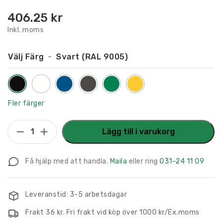
406.25
kr
Inkl. moms
Välj Färg
Svart (RAL 9005)
Fler färger
Flaggskylt
Lägg till i varukorg
Spa
150
Få hjälp med att handla.
Maila
eller ring
031-24 11 09
x
150
mm
Leveranstid: 3-5 arbetsdagar
mängd
Frakt 36 kr. Fri frakt vid köp över 1000 kr/Ex.moms