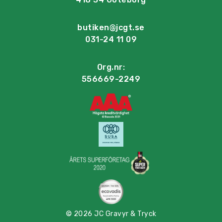
butiken@jcgt.se
031-24 11 09
Org.nr:
556669-2249
© 2026 JC Gravyr & Tryck