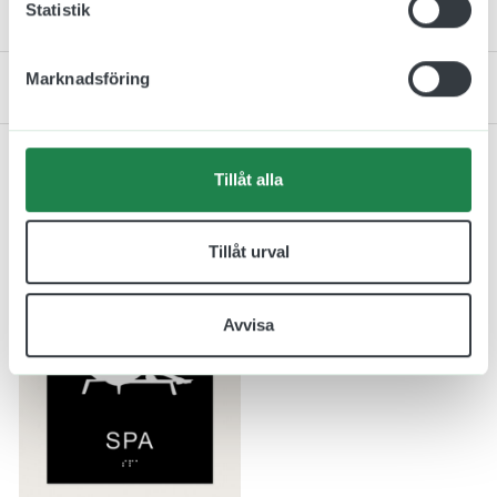
Statistik
Monteringsinstruktion
Marknadsföring
Kontakta oss
Tillåt alla
Relaterade produkter
Tillåt urval
Avvisa