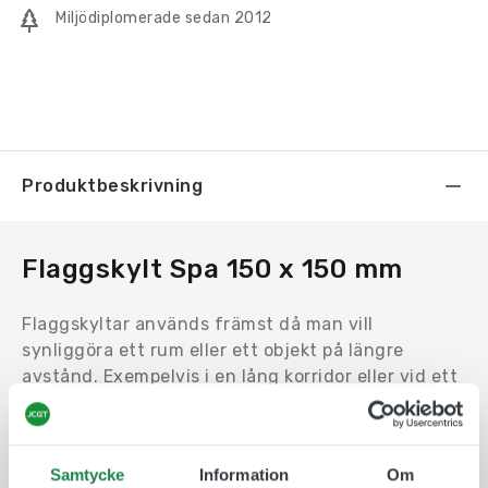
Miljödiplomerade sedan 2012
Produktbeskrivning
Flaggskylt Spa 150 x 150 mm
Flaggskyltar används främst då man vill
synliggöra ett rum eller ett objekt på längre
avstånd. Exempelvis i en lång korridor eller vid ett
hörn.
Motivet trycks på en en Uv-beständig och icke
reflektiv plast som fästs på båda sidor av
Samtycke
Information
Om