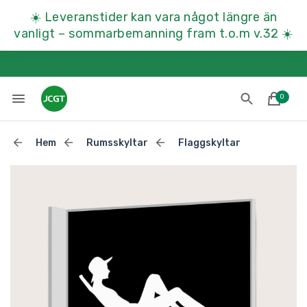
☀️
Leveranstider kan vara något längre än
vanligt – sommarbemanning fram t.o.m v.32
☀️
0
Hem
Rumsskyltar
Flaggskyltar
Lades till i varukorgen
Till kassan