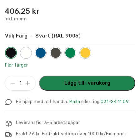
406.25
kr
Inkl. moms
Välj Färg
Svart (RAL 9005)
Fler färger
Flaggskylt
Lägg till i varukorg
Sopor
150
Få hjälp med att handla.
Maila
eller ring
031-24 11 09
x
150
mm
Leveranstid: 3-5 arbetsdagar
mängd
Frakt 36 kr. Fri frakt vid köp över 1000 kr/Ex.moms