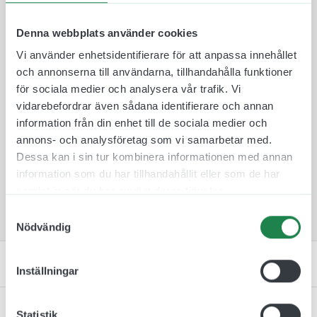
aluminiumskylten så den är synlig från två håll.
Plastskyltarna finns i 10 olika färger att välja
Denna webbplats använder cookies
mellan för att de ska passa in i rätt miljö och
Vi använder enhetsidentifierare för att anpassa innehållet
omgivning.
och annonserna till användarna, tillhandahålla funktioner
Skylten monteras därefter på en medföljande
för sociala medier och analysera vår trafik. Vi
väggkonsol som skruvas fast med medföljande
vidarebefordrar även sådana identifierare och annan
skruv och plugg. Tack vare denna fästmetod så är
information från din enhet till de sociala medier och
det lätt att byta skyltar mellan rum ifall att de
annons- och analysföretag som vi samarbetar med.
skulle byta plats.
Dessa kan i sin tur kombinera informationen med annan
information som du har tillhandahållit eller som de har
samlat in när du har använt deras tjänster.
Samtyckesval
Nödvändig
Specifikation
Inställningar
Monteringsinstruktion
Statistik