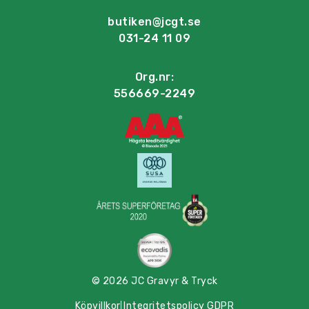
butiken@jcgt.se
031-24 11 09
Org.nr:
556669-2249
© 2026 JC Gravyr & Tryck
Köpvillkor
Integritetspolicy GDPR