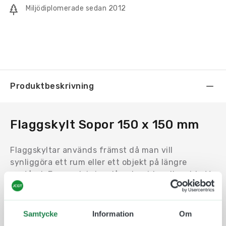
Miljödiplomerade sedan 2012
Produktbeskrivning
Flaggskylt Sopor 150 x 150 mm
Flaggskyltar används främst då man vill
synliggöra ett rum eller ett objekt på längre
avstånd. Exempelvis i en lång korridor eller vid ett
hörn.
Motivet trycks på en en Uv-beständig och icke
Samtycke
Information
Om
reflektiv plast som fästs på båda sidor av