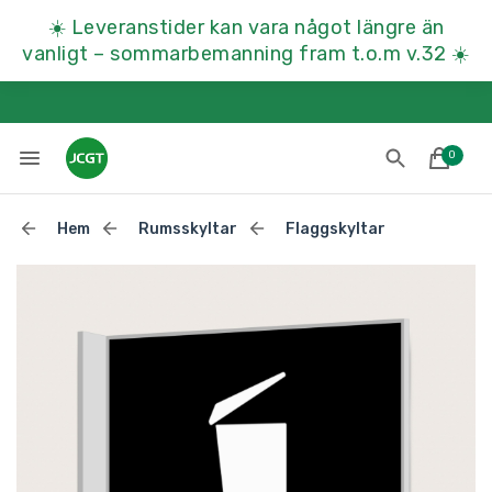
☀️
Leveranstider kan vara något längre än
vanligt – sommarbemanning fram t.o.m v.32
☀️
0
Hem
Rumsskyltar
Flaggskyltar
Lades till i varukorgen
Till kassan