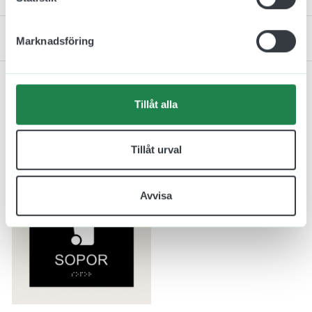
Kontakta oss
Marknadsföring
Tillåt alla
Relaterade produkter
Tillåt urval
Avvisa