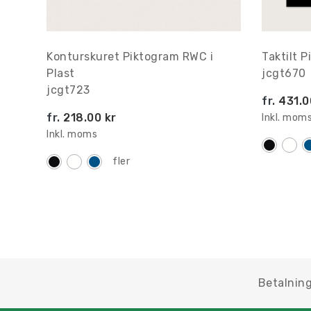
Konturskuret Piktogram RWC i
Taktilt 
Plast
jcgt670
jcgt723
fr.
431.0
fr.
218.00 kr
Inkl. mom
Inkl. moms
fler
Betalning