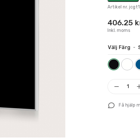
Artikel nr.
jcgt1
406.25
k
Inkl. moms
Välj Färg
Flaggsk
RWC
med
Få hjälp 
Stolsym
150
x
150
mm