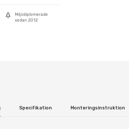
mängd
Miljödiplomerade
sedan 2012
g
Specifikation
Monteringsinstruktion