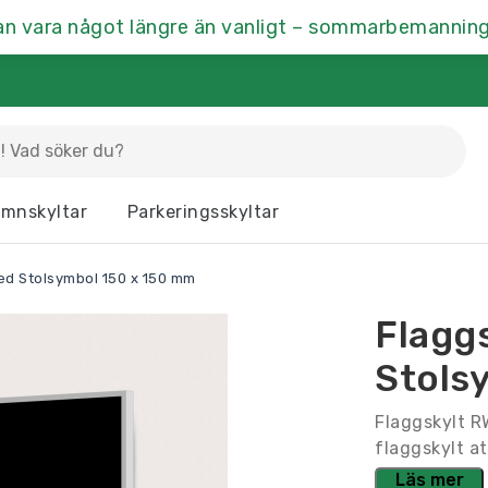
an vara något längre än vanligt – sommarbemanning
La
mnskyltar
Parkeringsskyltar
Dörrskyltar
Fasaddekor
Hu
ed Stolsymbol 150 x 150 mm
Kontrastmarkering
Kontorsskyltar
Mä
Flagg
Ramar & Skyltskåp
Rumsskyltar
Vä
Stols
Flaggskylt R
flaggskylt at
Läs mer