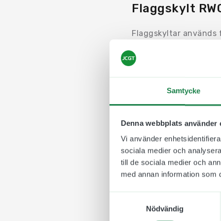
Flaggskylt RW
Flaggskyltar används f
Exempelvis i en lång ko
Motivet trycks på en e
aluminiumskylten så den
för att de ska passa in
Samtycke
Skylten monteras däre
och plugg. Tack vare d
Denna webbplats använder 
byta plats.
Vi använder enhetsidentifierar
En tydlig flaggskylt a
sociala medier och analysera 
sjukhus och skolor.
till de sociala medier och a
med annan information som du 
Samtyckesval
Nödvändig