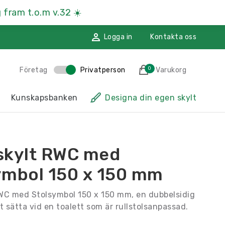
 fram t.o.m v.32
☀️
Logga in
Kontakta oss
0
Företag
Privatperson
Varukorg
des till i varukorgen
Kunskapsbanken
Designa din egen skylt
sskyltar
Hänvisningsskyltar
ssmaterial
Namnskyltar
skylt RWC med
ggdekoration
Återvinningsskyltar
ymbol 150 x 150 mm
Till kassan
WC med Stolsymbol 150 x 150 mm, en dubbelsidig
t sätta vid en toalett som är rullstolsanpassad.