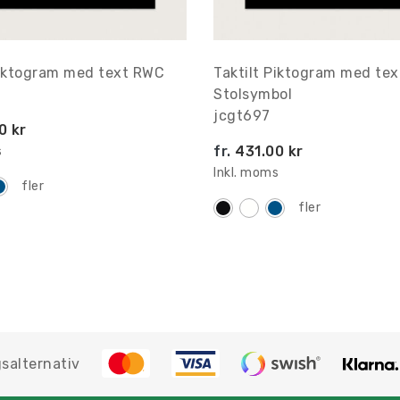
Piktogram med text RWC
Taktilt Piktogram med te
Stolsymbol
jcgt697
0 kr
fr.
431.00 kr
s
Inkl. moms
fler
fler
salternativ