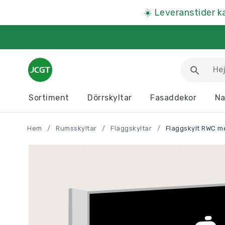
☀️
Leveranstider k
Sortiment
Dörrskyltar
Fasaddekor
Na
Arbetsmiljöskyltar
Djurskyltar
Hem
/
Rumsskyltar
/
Flaggskyltar
/
Flaggskylt RWC m
Informationstavlor
Kartor
Parkeringsskyltar
Presentartiklar
Produkter A – Ö >>