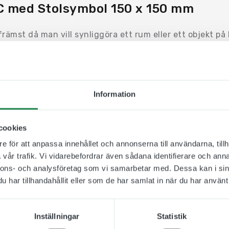
C med Stolsymbol 150 x 150 mm
rämst då man vill synliggöra ett rum eller ett objekt på
rridor eller vid ett hörn.
n Uv-beständig och icke reflektiv plast som fästs på båd
 är synlig från två håll. Plastskyltarna finns i 10 olika 
 i rätt miljö och omgivning.
Information
fter på en medföljande väggkonsol som skruvas fast m
enna fästmetod så är det lätt att byta skyltar mellan rum
cookies
e för att anpassa innehållet och annonserna till användarna, tillh
tt sätta vid en rullstolsanpassad toalett i köpcentrum, c
vår trafik. Vi vidarebefordrar även sådana identifierare och anna
nnons- och analysföretag som vi samarbetar med. Dessa kan i sin
har tillhandahållit eller som de har samlat in när du har använt 
Inställningar
Statistik