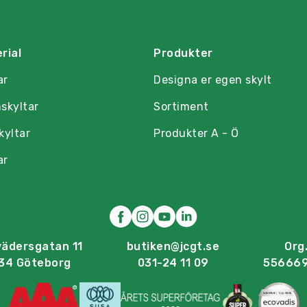
rial
Produkter
ar
Designa er egen skylt
skyltar
Sortiment
kyltar
Produkter A - Ö
ar
vädersgatan 11
butiken@jcgt.se
Org.
34 Göteborg
031-24 11 09
55666