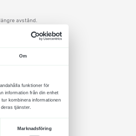
 längre avstånd.
a sidor av
färger att välja mellan
Om
ed medföljande skruv
 ifall att de skulle
andahålla funktioner för
aféer, restauranger,
n information från din enhet
 tur kombinera informationen
deras tjänster.
Marknadsföring