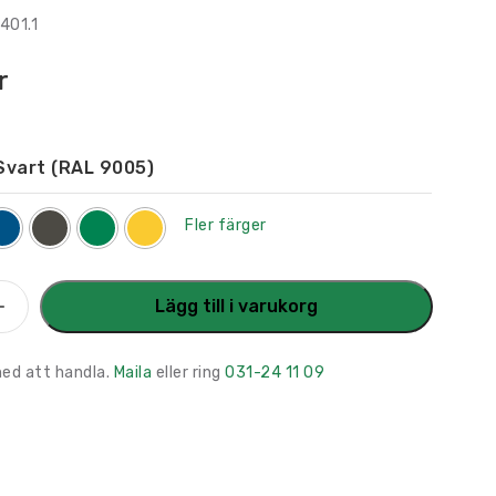
401.1
r
Svart (RAL 9005)
Fler färger
ylt
Lägg till i varukorg
med att handla.
Maila
eller ring
031-24 11 09
bol