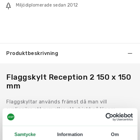
Miljödiplomerade sedan 2012
Produktbeskrivning
Flaggskylt Reception 2 150 x 150
mm
Flaggskyltar används främst då man vill
synliggöra ett rum eller ett objekt på längre
avstånd. Exempelvis i en lång korridor eller vid ett
hörn.
Samtycke
Information
Om
Motivet trycks på en en Uv-beständig och icke