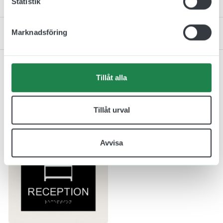
Monteringsinstruktion
Statistik
Marknadsföring
Kontakta oss
Tillåt alla
Relaterade produkter
Tillåt urval
Avvisa