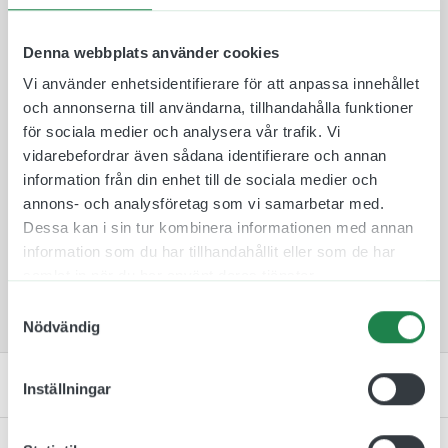
reflektiv plast som fästs på båda sidor av
aluminiumskylten så den är synlig från två håll.
Denna webbplats använder cookies
Plastskyltarna finns i 10 olika färger att välja
Vi använder enhetsidentifierare för att anpassa innehållet
mellan för att de ska passa in i rätt miljö och
och annonserna till användarna, tillhandahålla funktioner
omgivning.
för sociala medier och analysera vår trafik. Vi
Skylten monteras därefter på en medföljande
vidarebefordrar även sådana identifierare och annan
väggkonsol som skruvas fast med medföljande
information från din enhet till de sociala medier och
skruv och plugg. Tack vare denna fästmetod så är
annons- och analysföretag som vi samarbetar med.
det lätt att byta skyltar mellan rum ifall att de
Dessa kan i sin tur kombinera informationen med annan
skulle byta plats.
information som du har tillhandahållit eller som de har
Vår flaggskylt för Reception är en tydlig
samlat in när du har använt deras tjänster.
receptionskylt att sätta upp i t. ex ett hotell.
Samtyckesval
Nödvändig
Specifikation
Inställningar