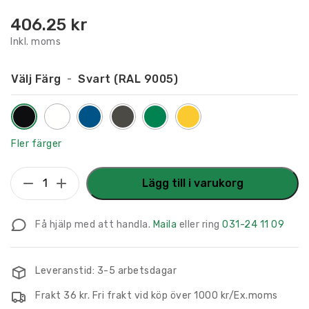
406.25
kr
Inkl. moms
Välj Färg
Svart (RAL 9005)
Fler färger
Flaggskylt
Lägg till i varukorg
Reception
2
Få hjälp med att handla.
Maila
eller ring
031-24 11 09
150
x
150
Leveranstid: 3-5 arbetsdagar
mm
Frakt 36 kr. Fri frakt vid köp över 1000 kr/Ex.moms
mängd