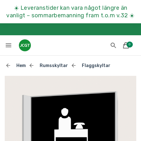
☀️
Leveranstider kan vara något längre än
vanligt – sommarbemanning fram t.o.m v.32
☀️
0
Hem
Rumsskyltar
Flaggskyltar
Lades till i varukorgen
Till kassan