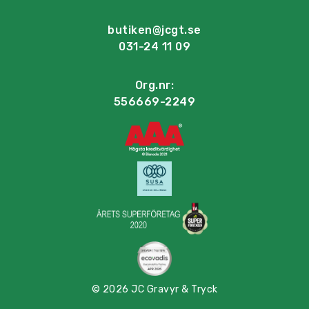
butiken@jcgt.se
031-24 11 09
Org.nr:
556669-2249
© 2026 JC Gravyr & Tryck