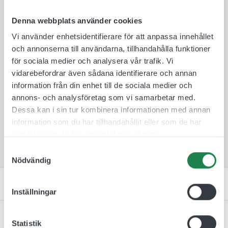
reflektiv plast som fästs på båda sidor av
aluminiumskylten så den är synlig från två håll.
Denna webbplats använder cookies
Plastskyltarna finns i 10 olika färger att välja
Vi använder enhetsidentifierare för att anpassa innehållet
mellan för att de ska passa in i rätt miljö och
och annonserna till användarna, tillhandahålla funktioner
omgivning.
för sociala medier och analysera vår trafik. Vi
Skylten monteras därefter på en medföljande
vidarebefordrar även sådana identifierare och annan
väggkonsol som skruvas fast med medföljande
information från din enhet till de sociala medier och
skruv och plugg. Tack vare denna fästmetod så är
annons- och analysföretag som vi samarbetar med.
det lätt att byta skyltar mellan rum ifall att de
Dessa kan i sin tur kombinera informationen med annan
skulle byta plats.
information som du har tillhandahållit eller som de har
samlat in när du har använt deras tjänster.
Samtyckesval
Nödvändig
Specifikation
Inställningar
Monteringsinstruktion
Statistik