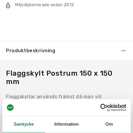
Miljödiplomerade sedan 2012
Produktbeskrivning
Flaggskylt Postrum 150 x 150
mm
Flaggskyltar används främst då man vill
synliggöra ett rum eller ett objekt på längre
avstånd. Exempelvis i en lång korridor eller vid ett
hörn.
Samtycke
Information
Om
Motivet trycks på en en Uv-beständig och icke