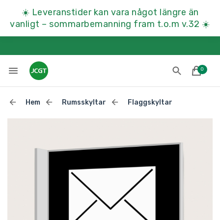
☀️
Leveranstider kan vara något längre än
vanligt – sommarbemanning fram t.o.m v.32
☀️
0
Hem
Rumsskyltar
Flaggskyltar
Lades till i varukorgen
Till kassan