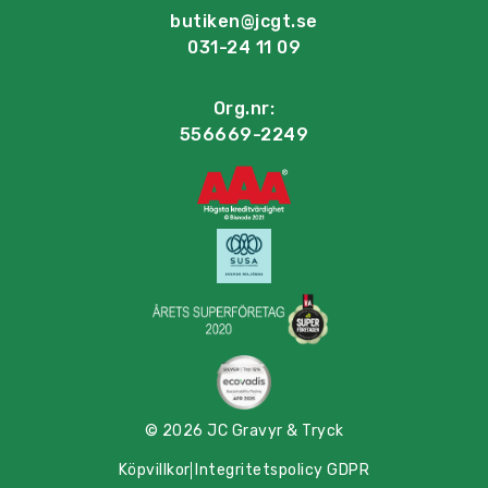
butiken@jcgt.se
031-24 11 09
Org.nr:
556669-2249
© 2026 JC Gravyr & Tryck
Köpvillkor
Integritetspolicy GDPR