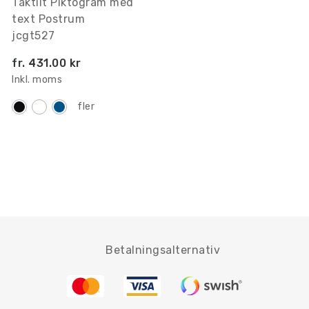
Taktilt Piktogram med
text Postrum
jcgt527
fr.
431.00 kr
Inkl. moms
fler
Betalningsalternativ