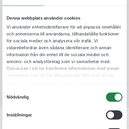
aluminiumskylten så den är synlig från två håll.
Plastskyltarna finns i 10 olika färger att välja
mellan för att de ska passa in i rätt miljö och
Denna webbplats använder cookies
omgivning.
Vi använder enhetsidentifierare för att anpassa innehållet
Skylten monteras därefter på en medföljande
och annonserna till användarna, tillhandahålla funktioner
väggkonsol som skruvas fast med medföljande
för sociala medier och analysera vår trafik. Vi
skruv och plugg. Tack vare denna fästmetod så är
vidarebefordrar även sådana identifierare och annan
det lätt att byta skyltar mellan rum ifall att de
information från din enhet till de sociala medier och
skulle byta plats.
annons- och analysföretag som vi samarbetar med.
Dessa kan i sin tur kombinera informationen med annan
Vår flaggskylt för plan 9 passar bra i
information som du har tillhandahållit eller som de har
lägenhetsbyggnader, kontorskomplex och skolor.
samlat in när du har använt deras tjänster.
Detta för att göra det lätt för besökare att veta
vilket plan de befinner sig på.
Samtyckesval
Nödvändig
Inställningar
Specifikation