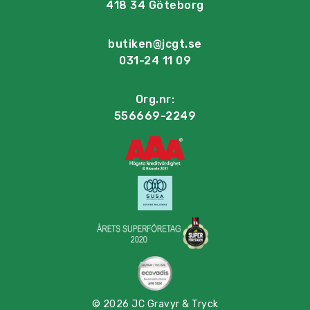
418 34 Göteborg
butiken@jcgt.se
031-24 11 09
Org.nr:
556669-2249
© 2026 JC Gravyr & Tryck