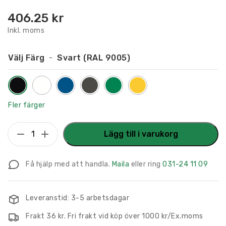
406.25
kr
Inkl. moms
Välj Färg
Svart (RAL 9005)
Fler färger
Flaggskylt
Lägg till i varukorg
Plan
9
Få hjälp med att handla.
Maila
eller ring
031-24 11 09
150
x
150
Leveranstid: 3-5 arbetsdagar
mm
Frakt 36 kr. Fri frakt vid köp över 1000 kr/Ex.moms
mängd