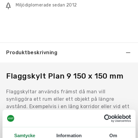
Miljödiplomerade sedan 2012
Produktbeskrivning
Flaggskylt Plan 9 150 x 150 mm
Flaggskyltar används främst då man vill
synliggöra ett rum eller ett objekt på längre
avstånd. Exempelvis i en lång korridor eller vid ett
hörn.
Motivet trycks på en en Uv-beständig och icke
reflektiv plast som fästs på båda sidor av
Samtycke
Information
Om