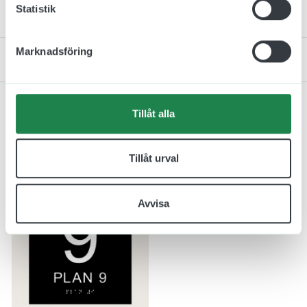
Statistik
Monteringsinstruktion
Marknadsföring
Kontakta oss
Tillåt alla
Relaterade produkter
Tillåt urval
Avvisa