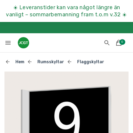
☀️
Leveranstider kan vara något längre än
vanligt – sommarbemanning fram t.o.m v.32
☀️
0
Hem
Rumsskyltar
Flaggskyltar
Lades till i varukorgen
Till kassan