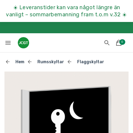
☀️
Leveranstider kan vara något längre än
vanligt – sommarbemanning fram t.o.m v.32
☀️
0
Hem
Rumsskyltar
Flaggskyltar
Lades till i varukorgen
Till kassan