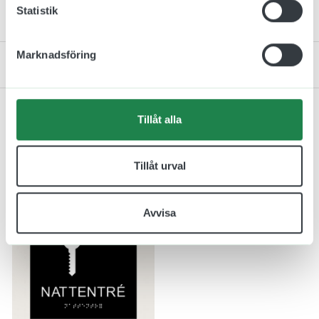
Statistik
Monteringsinstruktion
Marknadsföring
Kontakta oss
Tillåt alla
Relaterade produkter
Tillåt urval
Avvisa