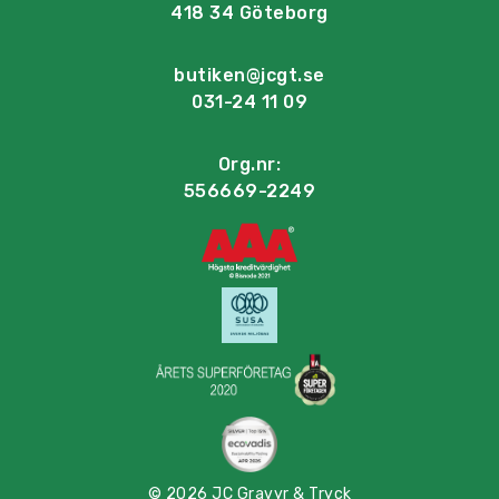
418 34 Göteborg
butiken@jcgt.se
031-24 11 09
Org.nr:
556669-2249
© 2026 JC Gravyr & Tryck