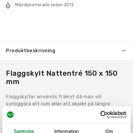
Miljödiplomerade sedan 2012
Produktbeskrivning
Flaggskylt Nattentré 150 x 150
mm
Flaggskyltar används främst då man vill
synliggöra ett rum eller ett objekt på längre
avstånd. Exempelvis i en lång korridor eller vid ett
hörn.
Motivet trycks på en en Uv-beständig och icke
Samtycke
Information
Om