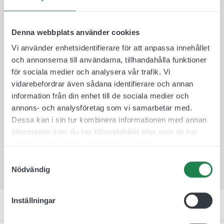
reflektiv plast som fästs på båda sidor av
aluminiumskylten så den är synlig från två håll.
Plastskyltarna finns i 10 olika färger att välja
Denna webbplats använder cookies
mellan för att de ska passa in i rätt miljö och
Vi använder enhetsidentifierare för att anpassa innehållet
omgivning.
och annonserna till användarna, tillhandahålla funktioner
Skylten monteras därefter på en medföljande
för sociala medier och analysera vår trafik. Vi
väggkonsol som skruvas fast med medföljande
vidarebefordrar även sådana identifierare och annan
skruv och plugg. Tack vare denna fästmetod så är
information från din enhet till de sociala medier och
det lätt att byta skyltar mellan rum ifall att de
annons- och analysföretag som vi samarbetar med.
skulle byta plats.
Dessa kan i sin tur kombinera informationen med annan
information som du har tillhandahållit eller som de har
Flaggskylten Nattentré en skylt som passar för
samlat in när du har använt deras tjänster.
olika hotellverksamheter och gym där tiderna är
mer flexibla.
Samtyckesval
Nödvändig
Inställningar
Specifikation