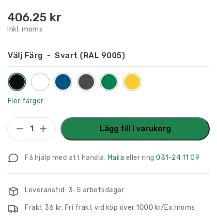
406.25
kr
Inkl. moms
Välj Färg
Svart (RAL 9005)
Fler färger
Flaggskylt
Lägg till i varukorg
Nattentré
150
Få hjälp med att handla.
Maila
eller ring
031-24 11 09
x
150
mm
Leveranstid: 3-5 arbetsdagar
mängd
Frakt 36 kr. Fri frakt vid köp över 1000 kr/Ex.moms