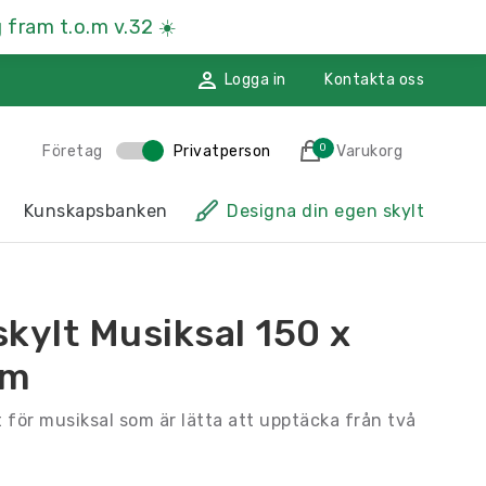
 fram t.o.m v.32
☀️
Logga in
Kontakta oss
0
Företag
Privatperson
Varukorg
des till i varukorgen
Kunskapsbanken
Designa din egen skylt
sskyltar
Hänvisningsskyltar
ssmaterial
Namnskyltar
kylt Musiksal 150 x
ggdekoration
Återvinningsskyltar
mm
Till kassan
 för musiksal som är lätta att upptäcka från två