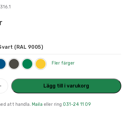
316.1
r
Svart (RAL 9005)
Fler färger
ylt
Lägg till i varukorg
l
med att handla.
Maila
eller ring
031-24 11 09