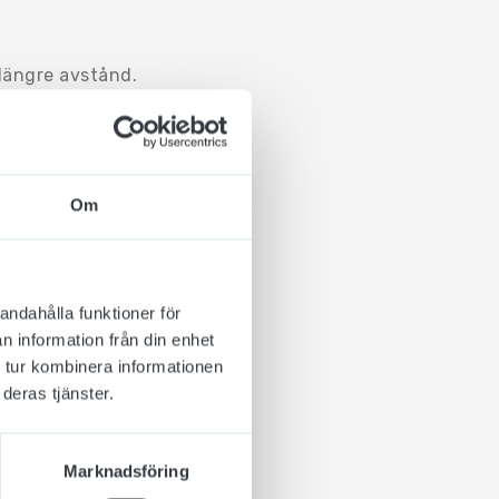
 längre avstånd.
a sidor av
färger att välja mellan
Om
ed medföljande skruv
 ifall att de skulle
andahålla funktioner för
r så det bir lätt för
n information från din enhet
 tur kombinera informationen
deras tjänster.
Marknadsföring