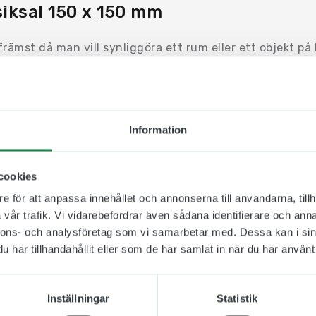
iksal 150 x 150 mm
rämst då man vill synliggöra ett rum eller ett objekt på
rridor eller vid ett hörn.
n Uv-beständig och icke reflektiv plast som fästs på båd
 är synlig från två håll. Plastskyltarna finns i 10 olika 
 i rätt miljö och omgivning.
Information
fter på en medföljande väggkonsol som skruvas fast m
enna fästmetod så är det lätt att byta skyltar mellan rum
cookies
e för att anpassa innehållet och annonserna till användarna, tillh
r en skylt som t. ex passar olika skolor som har musiksala
vår trafik. Vi vidarebefordrar även sådana identifierare och anna
tta.
nnons- och analysföretag som vi samarbetar med. Dessa kan i sin
har tillhandahållit eller som de har samlat in när du har använt 
Inställningar
Statistik