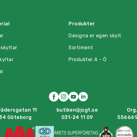
rial
Produkter
ar
Designa er egen skylt
skyltar
Sortiment
kyltar
Produkter A - Ö
ar
vädersgatan 11
butiken@jcgt.se
Org.
34 Göteborg
031-24 11 09
55666