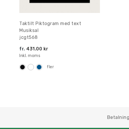
Taktilt Piktogram med text
Musiksal
jcgt568
fr.
431.00 kr
Inkl. moms
fler
Betalning