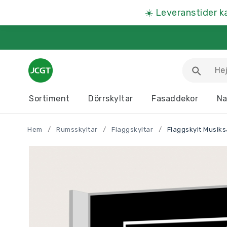
☀️
Leveranstider k
Sortiment
Dörrskyltar
Fasaddekor
Na
Arbetsmiljöskyltar
Djurskyltar
Hem
/
Rumsskyltar
/
Flaggskyltar
/
Flaggskylt Musiks
Informationstavlor
Kartor
Parkeringsskyltar
Presentartiklar
Produkter A – Ö >>