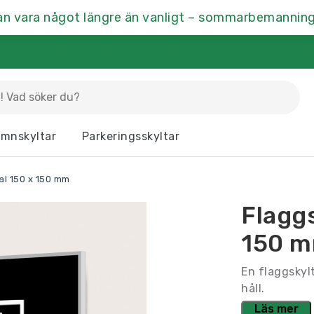
an vara något längre än vanligt – sommarbemanning
La
mnskyltar
Parkeringsskyltar
Dörrskyltar
Fasaddekor
Hu
al 150 x 150 mm
Kontrastmarkering
Kontorsskyltar
Mä
Flaggs
Ramar & Skyltskåp
Rumsskyltar
Vä
150 
En flaggskylt
håll.
Läs mer