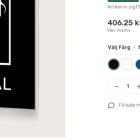
Artikel nr.
jcgt1
406.25
k
Inkl. moms
Välj Färg
Flaggsk
Musiksa
150
Få hjälp 
x
150
mm
mängd