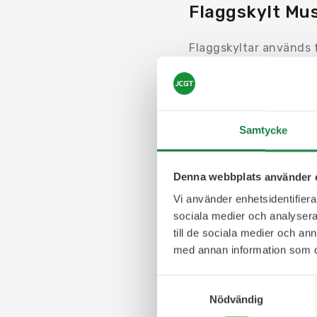
Flaggskylt Mus
Flaggskyltar används f
Exempelvis i en lång ko
Motivet trycks på en e
aluminiumskylten så den
för att de ska passa in
Samtycke
Skylten monteras däre
och plugg. Tack vare d
Denna webbplats använder 
byta plats.
Vi använder enhetsidentifierar
Flaggskylten Musiksal ä
sociala medier och analysera 
lärare och elever att hi
till de sociala medier och a
med annan information som du 
Samtyckesval
Nödvändig