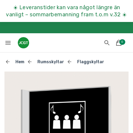
☀️
Leveranstider kan vara något längre än
vanligt – sommarbemanning fram t.o.m v.32
☀️
0
Hem
Rumsskyltar
Flaggskyltar
Lades till i varukorgen
Till kassan