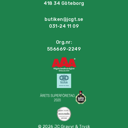
418 34 Göteborg
butiken@jcgt.se
031-24 11 09
Org.nr:
556669-2249
© 2026 JC Gravyr & Tryck