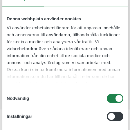
reflektiv plast som fästs på båda sidor av
aluminiumskylten så den är synlig från två håll.
Plastskyltarna finns i 10 olika färger att välja
Denna webbplats använder cookies
mellan för att de ska passa in i rätt miljö och
Vi använder enhetsidentifierare för att anpassa innehållet
omgivning.
och annonserna till användarna, tillhandahålla funktioner
Skylten monteras därefter på en medföljande
för sociala medier och analysera vår trafik. Vi
väggkonsol som skruvas fast med medföljande
vidarebefordrar även sådana identifierare och annan
skruv och plugg. Tack vare denna fästmetod så är
information från din enhet till de sociala medier och
det lätt att byta skyltar mellan rum ifall att de
annons- och analysföretag som vi samarbetar med.
skulle byta plats.
Dessa kan i sin tur kombinera informationen med annan
information som du har tillhandahållit eller som de har
Flaggskylten Musiksal /Körsal är en skylt som t. ex
samlat in när du har använt deras tjänster.
passar olika skolor samt kyrkans verksamhet så
oftast har sådana rum.
Samtyckesval
Nödvändig
Inställningar
Specifikation