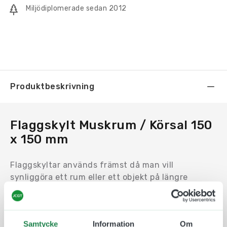
mängd
Miljödiplomerade sedan 2012
Produktbeskrivning
Flaggskylt Muskrum / Körsal 150
x 150 mm
Flaggskyltar används främst då man vill
synliggöra ett rum eller ett objekt på längre
avstånd. Exempelvis i en lång korridor eller vid ett
hörn.
Motivet trycks på en en Uv-beständig och icke
Samtycke
Information
Om