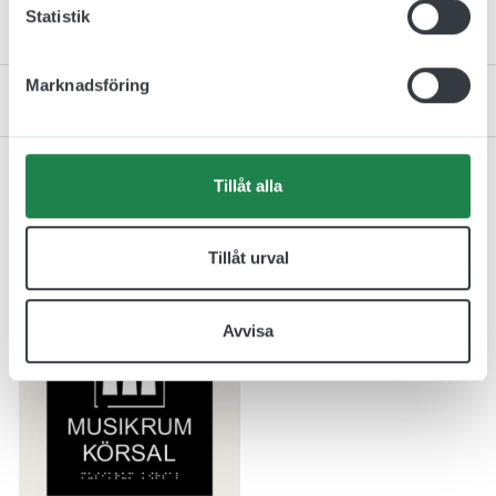
Statistik
Monteringsinstruktion
Marknadsföring
Kontakta oss
Tillåt alla
Relaterade produkter
Tillåt urval
Avvisa