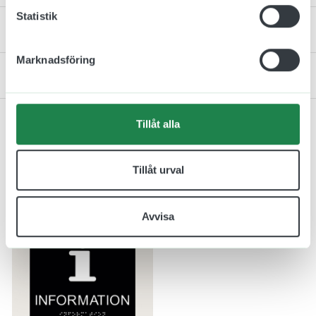
Statistik
Monteringsinstruktion
Marknadsföring
Kontakta oss
Tillåt alla
Relaterade produkter
Tillåt urval
Avvisa