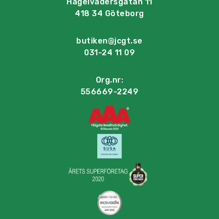
Hagelvädersgatan 11
418 34 Göteborg
butiken@jcgt.se
031-24 11 09
Org.nr:
556669-2249