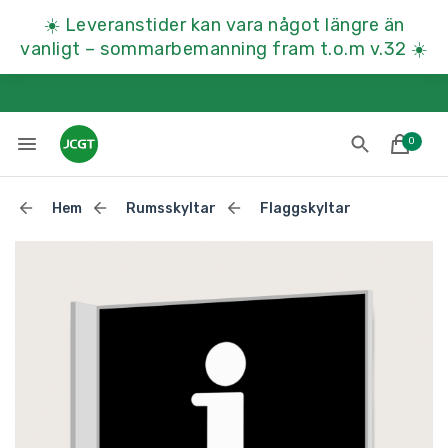
☀️
Leveranstider kan vara något längre än
vanligt – sommarbemanning fram t.o.m v.32
☀️
0
Hem
Rumsskyltar
Flaggskyltar
Lades till i varukorgen
Till kassan