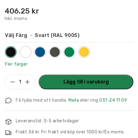
406.25
kr
Inkl. moms
Välj Färg
Svart (RAL 9005)
Fler färger
Flaggskylt
Lägg till i varukorg
Information
150
Få hjälp med att handla.
Maila
eller ring
031-24 11 09
x
150
mm
Leveranstid: 3-5 arbetsdagar
mängd
Frakt 36 kr. Fri frakt vid köp över 1000 kr/Ex.moms