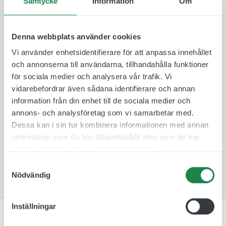
Samtycke
Information
Om
reflektiv plast som fästs på båda sidor av
aluminiumskylten så den är synlig från två håll.
Plastskyltarna finns i 10 olika färger att välja
Denna webbplats använder cookies
mellan för att de ska passa in i rätt miljö och
Vi använder enhetsidentifierare för att anpassa innehållet
omgivning.
och annonserna till användarna, tillhandahålla funktioner
Skylten monteras därefter på en medföljande
för sociala medier och analysera vår trafik. Vi
väggkonsol som skruvas fast med medföljande
vidarebefordrar även sådana identifierare och annan
skruv och plugg. Tack vare denna fästmetod så är
information från din enhet till de sociala medier och
det lätt att byta skyltar mellan rum ifall att de
annons- och analysföretag som vi samarbetar med.
skulle byta plats.
Dessa kan i sin tur kombinera informationen med annan
Vår flaggskylt för Information gör sig bland annat
information som du har tillhandahållit eller som de har
bra vid turistbyråer, resecentrum och köpcentrum.
samlat in när du har använt deras tjänster.
Samtyckesval
Nödvändig
Inställningar
Specifikation