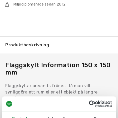
Miljödiplomerade sedan 2012
Produktbeskrivning
Flaggskylt Information 150 x 150
mm
Flaggskyltar används främst då man vill
synliggöra ett rum eller ett objekt på längre
avstånd. Exempelvis i en lång korridor eller vid ett
hörn.
Motivet trycks på en en Uv-beständig och icke