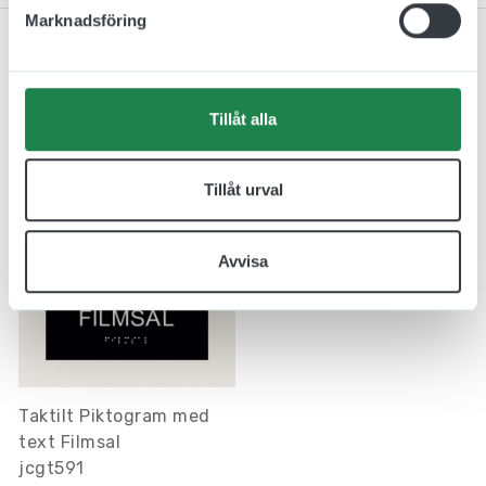
Marknadsföring
Relaterade produkter
Tillåt alla
Tillåt urval
Avvisa
Taktilt Piktogram med
text Filmsal
jcgt591