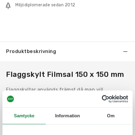
Miljödiplomerade sedan 2012
Produktbeskrivning
Flaggskylt Filmsal 150 x 150 mm
Flaggskyltar används främst då man vill
synliggöra ett rum eller ett objekt på längre
avstånd. Exempelvis i en lång korridor eller vid ett
hörn.
Samtycke
Information
Om
Motivet trycks på en en Uv-beständig och icke
reflektiv plast som fästs på båda sidor av