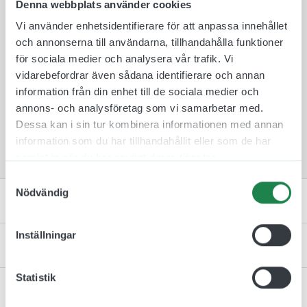
Denna webbplats använder cookies
aluminiumskylten så den är synlig från två håll.
Plastskyltarna finns i 10 olika färger att välja
Vi använder enhetsidentifierare för att anpassa innehållet
mellan för att de ska passa in i rätt miljö och
och annonserna till användarna, tillhandahålla funktioner
omgivning.
för sociala medier och analysera vår trafik. Vi
Skylten monteras därefter på en medföljande
vidarebefordrar även sådana identifierare och annan
väggkonsol som skruvas fast med medföljande
information från din enhet till de sociala medier och
skruv och plugg. Tack vare denna fästmetod så är
annons- och analysföretag som vi samarbetar med.
det lätt att byta skyltar mellan rum ifall att de
Dessa kan i sin tur kombinera informationen med annan
skulle byta plats.
information som du har tillhandahållit eller som de har
samlat in när du har använt deras tjänster.
Samtyckesval
Nödvändig
Specifikation
Inställningar
Monteringsinstruktion
Statistik
Kontakta oss