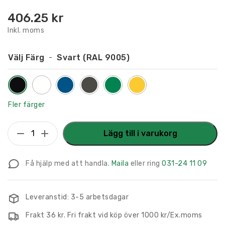
406.25
kr
Inkl. moms
Välj Färg
Svart (RAL 9005)
Fler färger
Flaggskylt
Lägg till i varukorg
Filmsal
150
Få hjälp med att handla.
Maila
eller ring
031-24 11 09
x
150
mm
Leveranstid: 3-5 arbetsdagar
mängd
Frakt 36 kr. Fri frakt vid köp över 1000 kr/Ex.moms