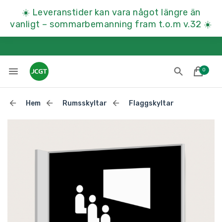
☀️
Leveranstider kan vara något längre än
vanligt – sommarbemanning fram t.o.m v.32
☀️
0
Hem
Rumsskyltar
Flaggskyltar
Lades till i varukorgen
Till kassan