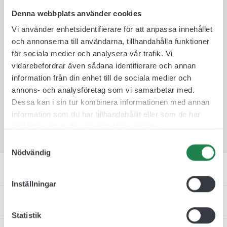
aluminiumskylten så den är synlig från två håll.
Denna webbplats använder cookies
Plastskyltarna finns i 10 olika färger att välja
mellan för att de ska passa in i rätt miljö och
Vi använder enhetsidentifierare för att anpassa innehållet
omgivning.
och annonserna till användarna, tillhandahålla funktioner
Skylten monteras därefter på en medföljande
för sociala medier och analysera vår trafik. Vi
väggkonsol som skruvas fast med medföljande
vidarebefordrar även sådana identifierare och annan
skruv och plugg. Tack vare denna fästmetod så är
information från din enhet till de sociala medier och
det lätt att byta skyltar mellan rum ifall att de
annons- och analysföretag som vi samarbetar med.
skulle byta plats.
Dessa kan i sin tur kombinera informationen med annan
information som du har tillhandahållit eller som de har
samlat in när du har använt deras tjänster.
Samtyckesval
Nödvändig
Specifikation
Inställningar
Monteringsinstruktion
Statistik