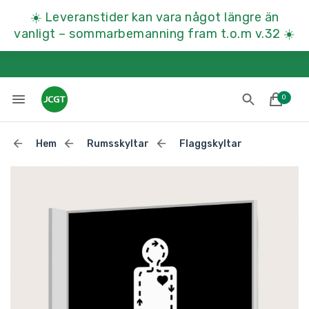
☀️
Leveranstider kan vara något längre än
vanligt – sommarbemanning fram t.o.m v.32
☀️
0
Hem
Rumsskyltar
Flaggskyltar
Lades till i varukorgen
Till kassan