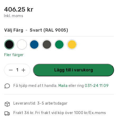
406.25
kr
Inkl. moms
Välj Färg
Svart (RAL 9005)
Fler färger
Flaggskylt
Lägg till i varukorg
EKG
150
Få hjälp med att handla.
Maila
eller ring
031-24 11 09
x
150
mm
Leveranstid: 3-5 arbetsdagar
mängd
Frakt 36 kr. Fri frakt vid köp över 1000 kr/Ex.moms