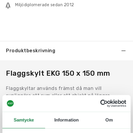
Miljödiplomerade sedan 2012
Produktbeskrivning
Flaggskylt EKG 150 x 150 mm
Flaggskyltar används främst då man vill
synliggöra ett rum eller ett objekt på längre
avstånd. Exempelvis i en lång korridor eller vid ett
hörn.
Samtycke
Information
Om
Motivet trycks på en en Uv-beständig och icke
reflektiv plast som fästs på båda sidor av