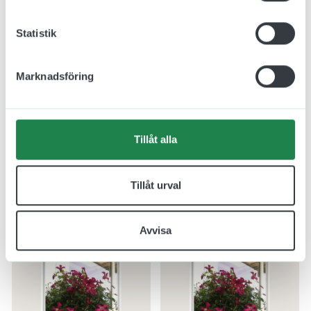
Statistik
Marknadsföring
LED-Skylt Crystal Led
LED-Skylt Crystal Led
Dubbelsidig
jcgt4005-1
Tillåt alla
jcgt4005-5
fr.
1711.00 kr
fr.
5249.00 kr
Inkl. moms
Tillåt urval
Inkl. moms
Avvisa