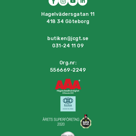
Hagelvädersgatan 11
418 34 Göteborg
butiken@jcgt.se
031-24 11 09
Org.nr:
556669-2249