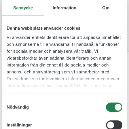
Samtycke
Information
Om
A1 (594 x 841 mm) jcgt4003-8
50 x 70 cm jcgt4004-6
Denna webbplats använder cookies
70 x 100 cm jcgt4004-7
Vi använder enhetsidentifierare för att anpassa innehållet
och annonserna till användarna, tillhandahålla funktioner
för sociala medier och analysera vår trafik. Vi
vidarebefordrar även sådana identifierare och annan
Kontakta oss
information från din enhet till de sociala medier och
annons- och analysföretag som vi samarbetar med.
Dessa kan i sin tur kombinera informationen med annan
information som du har tillhandahållit eller som de har
samlat in när du har använt deras tjänster.
Relaterade produkter
Samtyckesval
Nödvändig
Inställningar