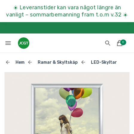
☀️
Leveranstider kan vara något längre än
vanligt – sommarbemanning fram t.o.m v.32
☀️
0
Hem
Ramar & Skyltskåp
LED-Skyltar
Lades till i varukorgen
Till kassan