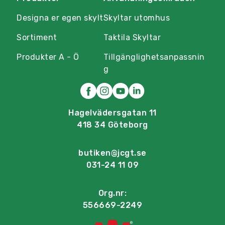
Designa er egen skylt
Skyltar utomhus
Sortiment
Taktila Skyltar
Produkter A - Ö
Tillgänglighetsanpassnin
g
Hagelvädersgatan 11
418 34 Göteborg
butiken@jcgt.se
031-24 11 09
Org.nr:
556669-2249