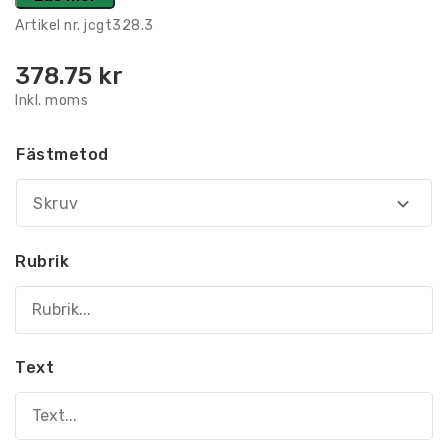
Artikel nr.
jcgt328.3
378.75
kr
Inkl. moms
Fästmetod
Skruv
Rubrik
Text