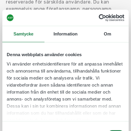
reserverade för särskilda användare. Du kan
exempelvis ange företagsnamn, personnamn,
lägenhetsnummer, registreringsnummer eller
annan information som hjälper besökare och
förare att förstå vilka regler som gäller.
Samtycke
Information
Om
Den större storleken på 225 x 180 mm ger gott om
plats för både text och logotyp, vilket gör skylten
Denna webbplats använder cookies
lätt att läsa även på lite längre avstånd. Behöver
du inspiration finns flera exempelbilder som visar
Vi använder enhetsidentifierare för att anpassa innehållet
olika sätt att utforma skylten.
och annonserna till användarna, tillhandahålla funktioner
för sociala medier och analysera vår trafik. Vi
Tillverkad i 3 mm vit Alucobond, ett robust och
vidarebefordrar även sådana identifierare och annan
väderbeständigt kompositmaterial som är
information från din enhet till de sociala medier och
anpassat för långvarig användning utomhus.
annons- och analysföretag som vi samarbetar med.
Materialet är formstabilt, motståndskraftigt mot
Dessa kan i sin tur kombinera informationen med annan
fukt, UV-strålning och temperaturväxlingar, vilket
information som du har tillhandahållit eller som de har
ger skylten lång livslängd och ett professionellt
samlat in när du har använt deras tjänster.
utseende över tid.
Samtyckesval