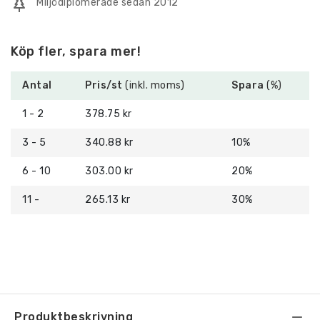
Miljödiplomerade sedan 2012
mängd
Köp fler, spara mer!
Antal
Pris/st
(inkl. moms)
Spara
(%)
1 - 2
378.75 kr
3 - 5
340.88 kr
10%
6 - 10
303.00 kr
20%
11 -
265.13 kr
30%
Produktbeskrivning