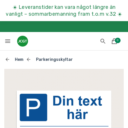
☀️
Leveranstider kan vara något längre än
vanligt – sommarbemanning fram t.o.m v.32
☀️
0
Hem
Parkeringsskyltar
Lades till i varukorgen
Till kassan